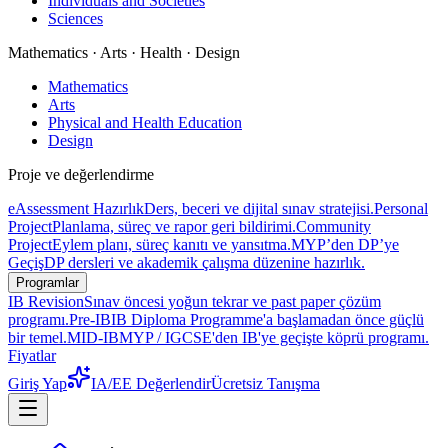
Individuals and Societies
Sciences
Mathematics · Arts · Health · Design
Mathematics
Arts
Physical and Health Education
Design
Proje ve değerlendirme
eAssessment Hazırlık
Ders, beceri ve dijital sınav stratejisi.
Personal
Project
Planlama, süreç ve rapor geri bildirimi.
Community
Project
Eylem planı, süreç kanıtı ve yansıtma.
MYP’den DP’ye
Geçiş
DP dersleri ve akademik çalışma düzenine hazırlık.
Programlar
IB Revision
Sınav öncesi yoğun tekrar ve past paper çözüm
programı.
Pre-IB
IB Diploma Programme'a başlamadan önce güçlü
bir temel.
MID-IB
MYP / IGCSE'den IB'ye geçişte köprü programı.
Fiyatlar
Giriş Yap
IA/EE Değerlendir
Ücretsiz Tanışma