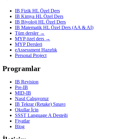
IB Fizik HL Özel Ders
IB Kimya HL Özel Ders
IB Biyoloji HL Özel Ders
IB Matematik HL Özel Ders (AA & AI)
Tüm dersler →
MYP özel ders →
MYP Dersleri
eAssessment Hazırlık
Personal Project
Programlar
IB Revision
Pre-IB
MID-IB
Nasıl Çalışıyoruz
IB Tekrar (Retake) Sınavı
Okullar İçin
SSST Language A Desteği
Fiyatlar
Blog