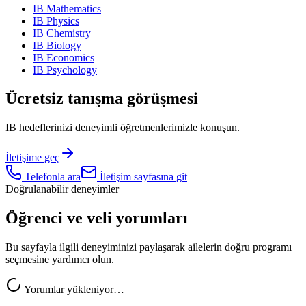
IB Mathematics
IB Physics
IB Chemistry
IB Biology
IB Economics
IB Psychology
Ücretsiz tanışma görüşmesi
IB hedeflerinizi deneyimli öğretmenlerimizle konuşun.
İletişime geç
Telefonla ara
İletişim sayfasına git
Doğrulanabilir deneyimler
Öğrenci ve veli yorumları
Bu sayfayla ilgili deneyiminizi paylaşarak ailelerin doğru programı
seçmesine yardımcı olun.
Yorumlar yükleniyor…