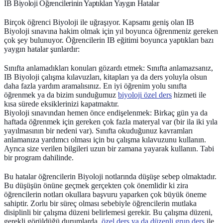
IB Biyoloji Öğrencilerinin Yaptıkları Yaygın Hatalar
Birçok öğrenci Biyoloji ile uğraşıyor. Kapsamı geniş olan IB
Biyoloji sınavına hakim olmak için yıl boyunca öğrenmeniz gereken
çok şey bulunuyor. Öğrencilerin IB eğitimi boyunca yaptıkları bazı
yaygın hatalar şunlardır:
Sınıfta anlamadıkları konuları gözardı etmek: Sınıfta anlamazsanız,
IB Biyoloji çalışma kılavuzları, kitapları ya da ders yoluyla olsun
daha fazla yardım aramalısınız. En iyi öğrenim yolu sınıfta
öğrenmek ya da bizim sunduğumuz
biyoloji özel ders
hizmeti ile
kısa sürede eksiklerinizi kapatmaktır.
Biyoloji sınavından hemen önce endişelenmek: Birkaç gün ya da
haftada öğrenmek için gereken çok fazla materyal var (bir ila iki yıla
yayılmasının bir nedeni var). Sınıfta okuduğunuz kavramları
anlamanıza yardımcı olması için bu çalışma kılavuzunu kullanın.
Ayrıca size verilen bilgileri uzun bir zamana yayarak kullanın. Tabi
bir program dahilinde.
Bu hatalar öğrencilerin Biyoloji notlarında düşüşe sebep olmaktadır.
Bu düşüşün önüne geçmek gerçekten çok önemlidir ki zira
öğrencilerin notları okullara başvuru yaparken çok büyük öneme
sahiptir. Zorlu bir süreç olması sebebiyle öğrencilerin mutlaka
disiplinli bir çalışma düzeni belirlemesi gerekir. Bu çalışma düzeni,
gerekli görüldüğü durumlarda,
özel ders ya da düzenli grup ders
ile