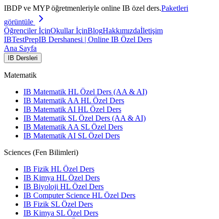
IBDP ve MYP öğretmenleriyle online IB özel ders.
Paketleri
görüntüle
Öğrenciler İçin
Okullar İçin
Blog
Hakkımızda
İletişim
IB
TestPrep
IB Dershanesi | Online IB Özel Ders
Ana Sayfa
IB Dersleri
Matematik
IB Matematik HL Özel Ders (AA & AI)
IB Matematik AA HL Özel Ders
IB Matematik AI HL Özel Ders
IB Matematik SL Özel Ders (AA & AI)
IB Matematik AA SL Özel Ders
IB Matematik AI SL Özel Ders
Sciences (Fen Bilimleri)
IB Fizik HL Özel Ders
IB Kimya HL Özel Ders
IB Biyoloji HL Özel Ders
IB Computer Science HL Özel Ders
IB Fizik SL Özel Ders
IB Kimya SL Özel Ders