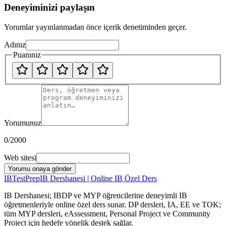
Deneyiminizi paylaşın
Yorumlar yayınlanmadan önce içerik denetiminden geçer.
Adınız
Puanınız
Yorumunuz
0
/2000
Web sitesi
Yorumu onaya gönder
IB
TestPrep
IB Dershanesi | Online IB Özel Ders
IB Dershanesi; IBDP ve MYP öğrencilerine deneyimli IB
öğretmenleriyle online özel ders sunar. DP dersleri, IA, EE ve TOK;
tüm MYP dersleri, eAssessment, Personal Project ve Community
Project için hedefe yönelik destek sağlar.