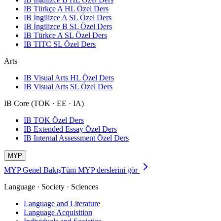
IB Türkçe A HL Özel Ders
IB İngilizce A SL Özel Ders
IB İngilizce B SL Özel Ders
IB Türkçe A SL Özel Ders
IB TITC SL Özel Ders
Arts
IB Visual Arts HL Özel Ders
IB Visual Arts SL Özel Ders
IB Core (TOK · EE · IA)
IB TOK Özel Ders
IB Extended Essay Özel Ders
IB Internal Assessment Özel Ders
MYP
MYP Genel Bakış
Tüm MYP derslerini gör
Language · Society · Sciences
Language and Literature
Language Acquisition