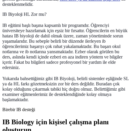
desteklenmelidir.
IB Biyoloji HL Zor mu?
IB eğitimi başlı başına kapsamlı bir programdır. Öğrenciyi
üniversiteye hazırlamak için eşsiz bir fırsattır. Öğrencilerin en büyük
hatası IB biyoloji de dahil olmak üzere, zaman yönetiminde sorun
yaşamalarıdır. Bu sebeple belirli bir düzende ilerleyen ib
öğrencilerimiz başarıyı çok rahat yakalamaktadır. Bu başarı okul
notlarına ve ib notlarına yansımaktadır. Ezber olarak görülen bu
ders, aslında kendi içinde ezberi en aza indiren yöntem ve bilgiler
içerir. Fakat bu bilgileri sadece profesyonel bir yardım ile elde
edersiniz.
Yukarıda bahsettiğimiz gibi IB Biyoloji, belirli sistemler eşliğinde SL
ya da HL farkı gözetmeksizin zor bir ders değildir. Buradan çok
kolay olduğunu çıkarmak tabiki hiç doğru olmaz. Belirttiğimiz gibi
examiner eğitmenlerimiz ile desteklendiğinde kolay olmaya
başlamaktadır.
Birebir IB desteği
IB Biology için kişisel çalışma planı
oluşturun