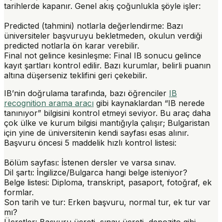
tarihlerde kapanır. Genel akış çoğunlukla şöyle işler:
Predicted (tahmini) notlarla değerlendirme
: Bazı
üniversiteler başvuruyu bekletmeden, okulun verdiği
predicted notlarla ön karar verebilir.
Final not gelince kesinleşme
: Final IB sonucu gelince
kayıt şartları kontrol edilir. Bazı kurumlar, belirli puanın
altına düşerseniz teklifini geri çekebilir.
IB’nin doğrulama tarafında, bazı öğrenciler
IB
recognition arama aracı
gibi kaynaklardan “IB nerede
tanınıyor” bilgisini kontrol etmeyi seviyor. Bu araç daha
çok ülke ve kurum bilgisi mantığıyla çalışır; Bulgaristan
için yine de üniversitenin kendi sayfası esas alınır.
Başvuru öncesi 5 maddelik hızlı kontrol listesi:
Bölüm sayfası
: İstenen dersler ve varsa sınav.
Dil şartı
: İngilizce/Bulgarca hangi belge isteniyor?
Belge listesi
: Diploma, transkript, pasaport, fotoğraf, ek
formlar.
Son tarih ve tur
: Erken başvuru, normal tur, ek tur var
mı?