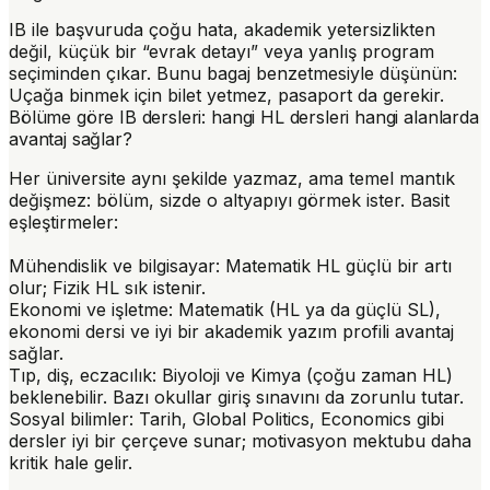
IB ile başvuruda çoğu hata, akademik yetersizlikten
değil, küçük bir “evrak detayı” veya yanlış program
seçiminden çıkar. Bunu bagaj benzetmesiyle düşünün:
Uçağa binmek için bilet yetmez, pasaport da gerekir.
Bölüme göre IB dersleri: hangi HL dersleri hangi alanlarda
avantaj sağlar?
Her üniversite aynı şekilde yazmaz, ama temel mantık
değişmez: bölüm, sizde o altyapıyı görmek ister. Basit
eşleştirmeler:
Mühendislik ve bilgisayar
: Matematik HL güçlü bir artı
olur; Fizik HL sık istenir.
Ekonomi ve işletme
: Matematik (HL ya da güçlü SL),
ekonomi dersi ve iyi bir akademik yazım profili avantaj
sağlar.
Tıp, diş, eczacılık
: Biyoloji ve Kimya (çoğu zaman HL)
beklenebilir. Bazı okullar giriş sınavını da zorunlu tutar.
Sosyal bilimler
: Tarih, Global Politics, Economics gibi
dersler iyi bir çerçeve sunar; motivasyon mektubu daha
kritik hale gelir.