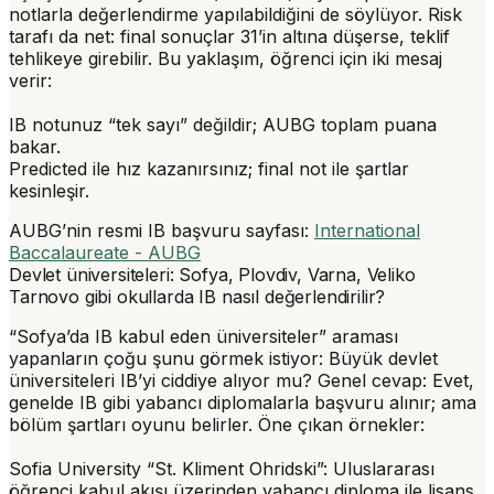
notlarla değerlendirme yapılabildiğini de söylüyor. Risk
tarafı da net: final sonuçlar 31’in altına düşerse, teklif
tehlikeye girebilir. Bu yaklaşım, öğrenci için iki mesaj
verir:
IB notunuz “tek sayı” değildir; AUBG toplam puana
bakar.
Predicted ile hız kazanırsınız; final not ile şartlar
kesinleşir.
AUBG’nin resmi IB başvuru sayfası:
International
Baccalaureate - AUBG
Devlet üniversiteleri: Sofya, Plovdiv, Varna, Veliko
Tarnovo gibi okullarda IB nasıl değerlendirilir?
“Sofya’da IB kabul eden üniversiteler” araması
yapanların çoğu şunu görmek istiyor: Büyük devlet
üniversiteleri IB’yi ciddiye alıyor mu? Genel cevap: Evet,
genelde IB gibi yabancı diplomalarla başvuru alınır; ama
bölüm şartları oyunu belirler. Öne çıkan örnekler:
Sofia University “St. Kliment Ohridski”
: Uluslararası
öğrenci kabul akışı üzerinden yabancı diploma ile lisans