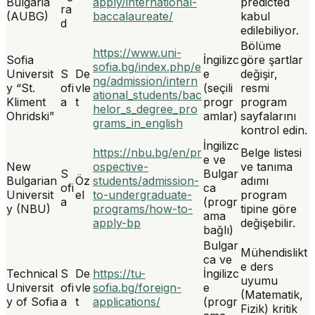
Bulgaria
apply/international-
predicted
ra
(AUBG)
baccalaureate/
kabul
d
edilebiliyor.
Bölüme
https://www.uni-
Sofia
İngilizc
göre şartlar
sofia.bg/index.php/e
Universit
S
De
e
değişir,
ng/admission/intern
y “St.
ofi
vle
(seçili
resmi
ational_students/bac
Kliment
a
t
progr
program
helor_s_degree_pro
Ohridski”
amlar)
sayfalarını
grams_in_english
kontrol edin.
İngilizc
https://nbu.bg/en/pr
Belge listesi
e ve
New
ospective-
ve tanıma
S
Bulgar
Bulgarian
Öz
students/admission-
adımı
ofi
ca
Universit
el
to-undergraduate-
program
a
(progr
y (NBU)
programs/how-to-
tipine göre
ama
apply-bp
değişebilir.
bağlı)
Bulgar
Mühendislikt
ca ve
e ders
Technical
S
De
https://tu-
İngilizc
uyumu
Universit
ofi
vle
sofia.bg/foreign-
e
(Matematik,
y of Sofia
a
t
applications/
(progr
Fizik) kritik