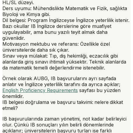
HL/SL düzeyi.
Ders uyumu
: Mühendislikte Matematik ve Fizik, sağlıkta
Biyoloji ve Kimya gibi.
Dil belgesi
: Program İngilizceyse İngilizce yeterlilik istenir.
Bazı okullar IB İngilizce derslerine göre muafiyet
uygulayabilir, ama bunu yazılı teyit almak daha
güvenlidir.
Motivasyon mektubu ve referans
: Özellikle özel
üniversitelerde daha sık çıkar.
Sınav veya mülakat
: Tıp, diş hekimliği, eczacılık gibi
alanlarda giriş sınavı ihtimali yüksektir. Teknik alanlarda
da matematik temelli değerlendirme istenebilir.
Örnek olarak AUBG, IB başvurularını ayrı sayfada
anlatır ve İngilizce yeterlilik tarafını da ayrıca açıklar;
English Proficiency Requirements
sayfası bu yüzden
önemlidir.
IB belgesi doğrulama ve başvuru takvimi: nelere dikkat
etmeli?
IB başvurularında zaman yönetimi, not kadar belirleyici
olur. Çünkü IB sonuçları yılın belirli dönemlerinde
açıklanır; üniversitelerin başvuru turları ise farklı