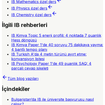
IB Mathematics
özel ders
IB Physics
özel ders
IB Chemistry
özel ders
İlgili IB rehberleri
IB Kimya Topic 5 enerji profili: 4 noktada 7 puanlık
Hess döngüsü
IB Kimya Paper 1'de 40 soruyu 75 dakikaya yayma:
4 bantlı tempo planı
IB Turkish A'da 4 metin türünü ayırt etme:
konvansiyon listesi
IB Psychology Paper 1'de 49 puanlık SAQ: 4
parçalı cevap iskeleti
Tüm blog yazıları
İçindekiler
Bulgaristan’da IB ile üniversite başvurusu nasıl
çalışır?