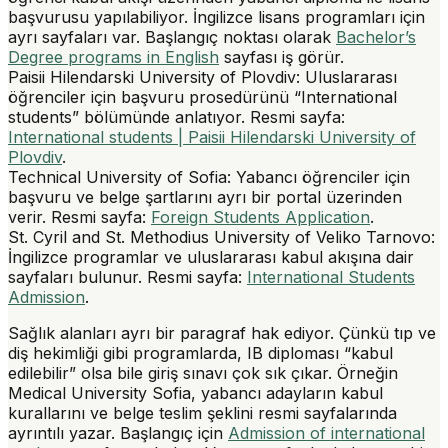
başvurusu yapılabiliyor. İngilizce lisans programları için
ayrı sayfaları var. Başlangıç noktası olarak
Bachelor’s
Degree programs in English
sayfası iş görür.
Paisii Hilendarski University of Plovdiv
: Uluslararası
öğrenciler için başvuru prosedürünü “International
students” bölümünde anlatıyor. Resmi sayfa:
International students | Paisii Hilendarski University of
Plovdiv
.
Technical University of Sofia
: Yabancı öğrenciler için
başvuru ve belge şartlarını ayrı bir portal üzerinden
verir. Resmi sayfa:
Foreign Students Application
.
St. Cyril and St. Methodius University of Veliko Tarnovo
:
İngilizce programlar ve uluslararası kabul akışına dair
sayfaları bulunur. Resmi sayfa:
International Students
Admission
.
Sağlık alanları ayrı bir paragraf hak ediyor. Çünkü tıp ve
diş hekimliği gibi programlarda, IB diploması “kabul
edilebilir” olsa bile
giriş sınavı
çok sık çıkar. Örneğin
Medical University Sofia, yabancı adayların kabul
kurallarını ve belge teslim şeklini resmi sayfalarında
ayrıntılı yazar. Başlangıç için
Admission of international