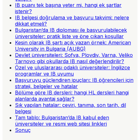
IB puanı tek başına yeter mi, hangi ek şartlar
istenir?
IB belgesi doğrulama ve başvuru takvimi: nelere
dikkat etmeli?
Bulgaristan’da IB diploması ile başvurulabilecek
üniversiteler: pratik liste ve öne çıkan koşullar
Kesin olarak IB şartı açık yazan örnek: American
University in Bulgaria (AUBG)
Devlet üniversiteleri: Sofya, Plovdiv, Varna, Veliko
Tarnovo gibi okullarda IB nasıl değerlendirilir?
Özel ve uluslararası odaklı üniversiteler: İngilizce
programlar ve IB uyumu
Başvuruyu güçlendiren ipuçları: IB öğrencileri için
strateji, belgeler ve hatalar
Bölüme göre IB dersleri: hangi HL dersleri hangi
alanlarda avantaj sağlar?
Sık yapılan hatalar: çeviri, tanıma, son tarih, dil
belgesi
Tam tablo: Bulgaristan’da IB kabul eden
üniversiteler ve resmi web sitesi linkleri
Sonuç