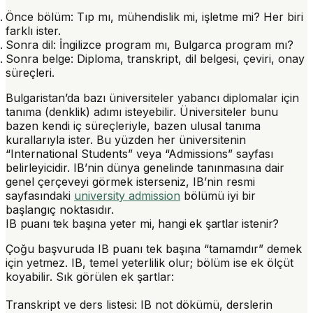
Önce bölüm
: Tıp mı, mühendislik mi, işletme mi? Her biri
farklı ister.
Sonra dil
: İngilizce program mı, Bulgarca program mı?
Sonra belge
: Diploma, transkript, dil belgesi, çeviri, onay
süreçleri.
Bulgaristan’da bazı üniversiteler yabancı diplomalar için
tanıma (denklik) adımı isteyebilir. Üniversiteler bunu
bazen kendi iç süreçleriyle, bazen ulusal tanıma
kurallarıyla ister. Bu yüzden her üniversitenin
“International Students” veya “Admissions” sayfası
belirleyicidir. IB’nin dünya genelinde tanınmasına dair
genel çerçeveyi görmek isterseniz, IB’nin resmi
sayfasındaki
university admission
bölümü iyi bir
başlangıç noktasıdır.
IB puanı tek başına yeter mi, hangi ek şartlar istenir?
Çoğu başvuruda IB puanı tek başına “tamamdır” demek
için yetmez. IB, temel yeterlilik olur; bölüm ise ek ölçüt
koyabilir. Sık görülen ek şartlar:
Transkript ve ders listesi
: IB not dökümü, derslerin