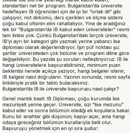
standartları net bir program. Bulgaristan’da üniversite
hedefleyen IB öğrencileri için de iyi bir “ortak dil” gibi
çalışıyor; not dökümü, ders içerikleri ve ölçme sistemi
çoğu kabul ofisinin elini rahatlatıyor. Yine de aradığınız
tek bir “Bulgaristan’da IB kabul eden üniversiteler” resmi
tam listesi yok. Çünkü Bulgaristan’daki birçok üniversite,
IB’yi ayrı bir kategori gibi yazmak yerine
yabancı lise
diploması
olarak değerlendiriyor. İşin püf noktası şu:
şartlar üniversiteden çok
bölüme
ve
program diline
göre
değişebiliyor. Bu yazıda şu soruları netleştiriyoruz: IB ile
hangi üniversitelere başvurabilirsiniz, minimum puan
beklentisi nerede açıkça yazıyor, hangi belgeler istenir,
IB belgesi nasıl doğrulanır. Yazının sonunda, resmi sayfa
linkleriyle pratik bir tablo bulacaksınız.
Bulgaristan’da IB ile üniversite başvurusu nasıl çalışır?
Genel mantık basit: IB Diploması, çoğu kurumda
lise
mezuniyeti
yerine geçer. Üniversite, sizi “lise mezunu”
kabul eder ve sonra bölümün istediği ek koşullara bakar.
Bunu bir anahtar gibi düşünün; kapıyı açar, ama hangi
odaya gireceğiniz bölümün kurallarıyla belli olur.
Başvuruyu yönetmek için en iyi sıra şudur: