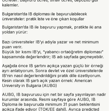
Ücretler
: Başvuru ücreti, sınav ücreti, depozito gibi
kalemler.
Bulgaristan’da IB diploması ile başvurulabilecek
üniversiteler: pratik liste ve öne çıkan koşullar
Bulgaristan’da IB ile başvuru yapmak, pratikte iki ana
yoldan yürür:
Bazı üniversiteler IB’yi
adıyla
yazar ve net minimum
puan verir.
Büyük bir kısmı IB’yi, “yabancı ortaöğretim diploması”
kapsamında değerlendirir; IB adı sayfada geçmeyebilir.
Aşağıda önce IB şartını açıkça yazan güçlü bir örneği
ayrı anlatıyorum. Sonra devlet ve özel üniversitelerde
IB’nin nasıl değerlendirildiğini pratik dille özetliyorum.
Kesin olarak IB şartı açık yazan örnek: American
University in Bulgaria (AUBG)
AUBG, IB başvurusu için net bir sayfa yayınlayan nadir
kurumlar arasında. Resmi sayfaya göre AUBG, IB
Diploma ile başvuruda
minimum 31 puan
beklentisini
açıkça ifade ediyor (TOK/EE dahil). Ayrıca
predicted