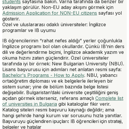
students
sayfasına bakın. Varna tarafında da benzer bir
yaklaşım görülür. Non-EU aday akışını görmek için
Admission Application for NON-EU citizens
sayfası yol
gösterir.
Özel ve uluslararası odaklı üniversiteler: İngilizce
programlar ve IB uyumu
IB öğrencilerinin “rahat nefes aldığı” yerler çoğunlukla
İngilizce programı bol olan okullardır. Çünkü IB’nin ders
dili ve değerlendirme biçimi, İngilizce akademik yazım ve
okuma hızını zaten güçlendirir. Özel üniversiteler
tarafında iyi bir örnek:
New Bulgarian University (NBU)
.
Lisans başvurusu için adımları net anlatan resmi sayfa:
Bachelor's Programs - How to Apply
. NBU, yabancı
ortaöğretim diploması ve ek belgelerle ilerleyen bir
sistem sunar; yine de bölüm bazında belge listesi
değişebilir. Bulgaristan’daki üniversite çeşitliliğini geniş
açıdan görmek isterseniz, referans amaçlı
Complete list
of universities in Bulgaria
gibi kataloglar fikir verir.
Katalog siteleri resmi başvuru kaynağı değildir; ama
hangi şehirde hangi kurum var sorusunu hızla yanıtlar.
Başvuruyu güçlendiren ipuçları: IB öğrencileri için strateji,
belgeler ve hatalar