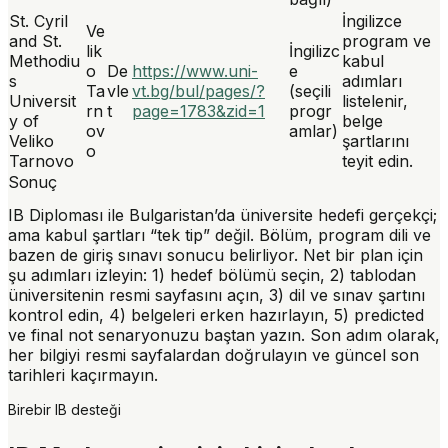
St. Cyril
İngilizce
Ve
and St.
program ve
lik
İngilizc
Methodiu
kabul
o
De
https://www.uni-
e
s
adımları
Ta
vle
vt.bg/bul/pages/?
(seçili
Universit
listelenir,
rn
t
page=1783&zid=1
progr
y of
belge
ov
amlar)
Veliko
şartlarını
o
Tarnovo
teyit edin.
Sonuç
IB Diploması ile Bulgaristan’da üniversite hedefi
gerçekçi
;
ama kabul şartları “tek tip” değil. Bölüm, program dili ve
bazen de giriş sınavı sonucu belirliyor. Net bir plan için
şu adımları izleyin: 1) hedef bölümü seçin, 2) tablodan
üniversitenin resmi sayfasını açın, 3) dil ve sınav şartını
kontrol edin, 4) belgeleri erken hazırlayın, 5) predicted
ve final not senaryonuzu baştan yazın. Son adım olarak,
her bilgiyi
resmi sayfalardan
doğrulayın ve güncel son
tarihleri kaçırmayın.
Birebir IB desteği