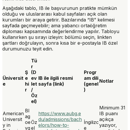
Aşağıdaki tablo, IB ile başvurunun pratikte mümkün
olduğu ve uluslararası kabul sayfaları açık olan
kurumları bir araya getirir. Bazılarında “IB” kelimesi
sayfada geçmeyebilir; ama yabancı ortaöğretim
diploması kapsamında değerlendirme yapılır. Tabloyu
kullanırken şu sırayı izleyin:
bölümü seçin
, linkten
şartları doğrulayın, sonra kısa bir e-postayla IB özel
durumunuzu teyit edin.
Tü
r
Ş
(D
Progr
Üniversit
e
ev
IB ile ilgili resmi
am dili
Notlar
e
hi
let
sayfa (link)
(genel
r
/
)
Öz
el)
Minimum 31
Bl
American
https://www.aubg.e
IB puanı
ag
Universit
du/admissions/bach
açıkça
oe
Öz
İngilizc
y in
elors/how-to-
yazıyor,
vg
el
e