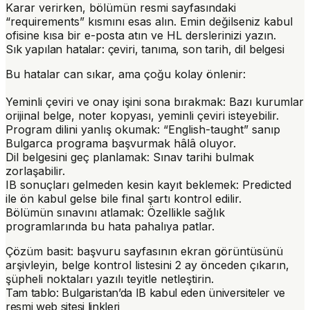
Karar verirken, bölümün resmi sayfasındaki
“requirements” kısmını esas alın. Emin değilseniz kabul
ofisine kısa bir e-posta atın ve HL derslerinizi yazın.
Sık yapılan hatalar: çeviri, tanıma, son tarih, dil belgesi
Bu hatalar can sıkar, ama çoğu kolay önlenir:
Yeminli çeviri ve onay işini sona bırakmak
: Bazı kurumlar
orijinal belge, noter kopyası, yeminli çeviri isteyebilir.
Program dilini yanlış okumak
: “English-taught” sanıp
Bulgarca programa başvurmak hâlâ oluyor.
Dil belgesini geç planlamak
: Sınav tarihi bulmak
zorlaşabilir.
IB sonuçları gelmeden kesin kayıt beklemek
: Predicted
ile ön kabul gelse bile final şartı kontrol edilir.
Bölümün sınavını atlamak
: Özellikle sağlık
programlarında bu hata pahalıya patlar.
Çözüm basit: başvuru sayfasının ekran görüntüsünü
arşivleyin, belge kontrol listesini 2 ay önceden çıkarın,
şüpheli noktaları yazılı teyitle netleştirin.
Tam tablo: Bulgaristan’da IB kabul eden üniversiteler ve
resmi web sitesi linkleri