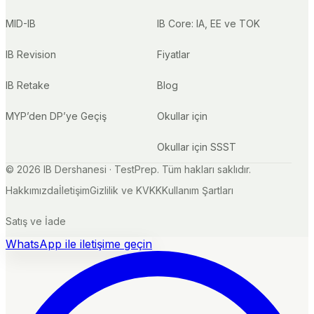
MID-IB
IB Core: IA, EE ve TOK
IB Revision
Fiyatlar
IB Retake
Blog
MYP’den DP’ye Geçiş
Okullar için
Okullar için SSST
©
2026
IB Dershanesi · TestPrep. Tüm hakları saklıdır.
Hakkımızda
İletişim
Gizlilik ve KVKK
Kullanım Şartları
Satış ve İade
WhatsApp ile iletişime geçin