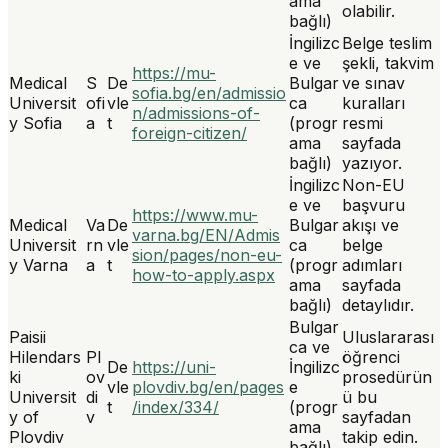
ama
olabilir.
bağlı)
İngilizc
Belge teslim
e ve
şekli, takvim
https://mu-
Medical
S
De
Bulgar
ve sınav
sofia.bg/en/admissio
Universit
ofi
vle
ca
kuralları
n/admissions-of-
y Sofia
a
t
(progr
resmi
foreign-citizen/
ama
sayfada
bağlı)
yazıyor.
İngilizc
Non-EU
e ve
başvuru
https://www.mu-
Medical
Va
De
Bulgar
akışı ve
varna.bg/EN/Admis
Universit
rn
vle
ca
belge
sion/pages/non-eu-
y Varna
a
t
(progr
adımları
how-to-apply.aspx
ama
sayfada
bağlı)
detaylıdır.
Bulgar
Paisii
Uluslararası
ca ve
Hilendars
Pl
öğrenci
De
https://uni-
İngilizc
ki
ov
prosedürün
vle
plovdiv.bg/en/pages
e
Universit
di
ü bu
t
/index/334/
(progr
y of
v
sayfadan
ama
Plovdiv
takip edin.
bağlı)