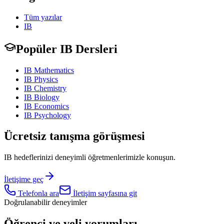
Tüm yazılar
IB
Popüler IB Dersleri
IB Mathematics
IB Physics
IB Chemistry
IB Biology
IB Economics
IB Psychology
Ücretsiz tanışma görüşmesi
IB hedeflerinizi deneyimli öğretmenlerimizle konuşun.
İletişime geç
Telefonla ara
İletişim sayfasına git
Doğrulanabilir deneyimler
Öğrenci ve veli yorumları