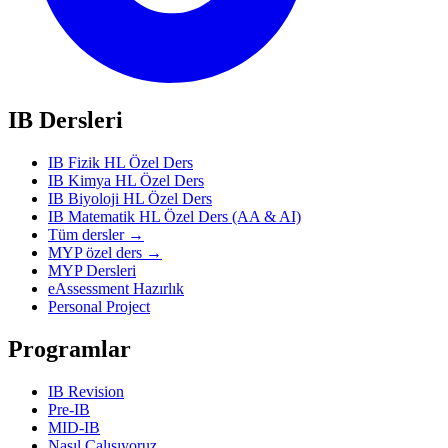
IB Dersleri
IB Fizik HL Özel Ders
IB Kimya HL Özel Ders
IB Biyoloji HL Özel Ders
IB Matematik HL Özel Ders (AA & AI)
Tüm dersler →
MYP özel ders →
MYP Dersleri
eAssessment Hazırlık
Personal Project
Programlar
IB Revision
Pre-IB
MID-IB
Nasıl Çalışıyoruz