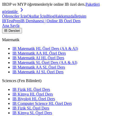
IBDP ve MYP öğretmenleriyle online IB özel ders.
Paketleri
görüntüle
Öğrenciler İçin
Okullar İçin
Blog
Hakkımızda
İletişim
IB
TestPrep
IB Dershanesi | Online IB Özel Ders
Ana Sayfa
IB Dersleri
Matematik
IB Matematik HL Özel Ders (AA & AI)
IB Matematik AA HL Özel Ders
IB Matematik AI HL Özel Ders
IB Matematik SL Özel Ders (AA & AI)
IB Matematik AA SL Özel Ders
IB Matematik AI SL Özel Ders
Sciences (Fen Bilimleri)
IB Fizik HL Özel Ders
IB Kimya HL Özel Ders
IB Biyoloji HL Özel Ders
IB Computer Science HL Özel Ders
IB Fizik SL Özel Ders
IB Kimya SL Özel Ders