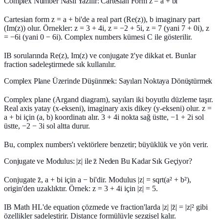
Complex Number Nasıl Yazılır: Cartesian Form z = a + bi
Cartesian form z = a + bi'de a
real part
(Re(z)), b
imaginary part
(Im(z)) olur. Örnekler: z = 3 + 4i, z = −2 + 5i, z = 7 (yani 7 + 0i), z
= −6i (yani 0 − 6i). Complex numbers kümesi C ile gösterilir.
IB sorularında Re(z), Im(z) ve conjugate z̄'ye dikkat et. Bunlar
fraction sadeleştirmede sık kullanılır.
Complex Plane Üzerinde Düşünmek: Sayıları Noktaya Dönüştürmek
Complex plane (Argand diagram), sayıları iki boyutlu düzleme taşır.
Real axis yatay (x-ekseni), imaginary axis dikey (y-ekseni) olur. z =
a + bi için (a, b) koordinatı alır. 3 + 4i nokta sağ üstte, −1 + 2i sol
üstte, −2 − 3i sol altta durur.
Bu, complex numbers'ı vektörlere benzetir; büyüklük ve yön verir.
Conjugate ve Modulus: |z| ile z̄ Neden Bu Kadar Sık Geçiyor?
Conjugate z̄, a + bi için a − bi'dir. Modulus |z| = sqrt(a² + b²),
origin'den uzaklıktır. Örnek: z = 3 + 4i için |z| = 5.
IB Math HL'de equation çözmede ve fraction'larda |z| |z̄| = |z|² gibi
özellikler sadeleştirir. Distance formülüyle sezgisel kalır.