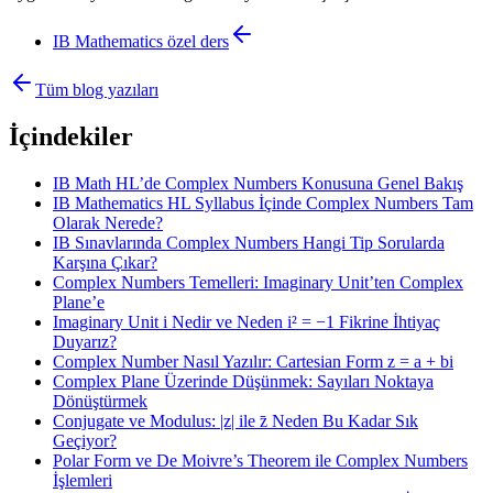
IB Mathematics
özel ders
Tüm blog yazıları
İçindekiler
IB Math HL’de Complex Numbers Konusuna Genel Bakış
IB Mathematics HL Syllabus İçinde Complex Numbers Tam
Olarak Nerede?
IB Sınavlarında Complex Numbers Hangi Tip Sorularda
Karşına Çıkar?
Complex Numbers Temelleri: Imaginary Unit’ten Complex
Plane’e
Imaginary Unit i Nedir ve Neden i² = −1 Fikrine İhtiyaç
Duyarız?
Complex Number Nasıl Yazılır: Cartesian Form z = a + bi
Complex Plane Üzerinde Düşünmek: Sayıları Noktaya
Dönüştürmek
Conjugate ve Modulus: |z| ile z̄ Neden Bu Kadar Sık
Geçiyor?
Polar Form ve De Moivre’s Theorem ile Complex Numbers
İşlemleri