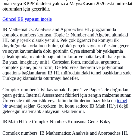
puan veya RPPF ifadeleri yalnızca Mayıs/Kasım 2026 eski müfredat
oturumları için geçerlidir.
Güncel EE yapısını incele
IB Mathematics: Analysis and Approaches HL programında
complex numbers
konusu, Topic 1: Number and Algebra altındaki
HL-only içerik olarak yer alır. Pek çok öğrenci bu konuyu ilk
duyduğunda korkutucu bulur, çünkü gerçek sayıların ötesine geçer
ve soyut kavramlarla dolu görünür. Oysa sistemli bir yaklaşımla
çalışıldığında, mantıklı bağlantılar kurar ve hatta keyifli hale gelir.
Bu yazı, imaginary unit i, Cartesian form, modulus, argument,
complex plane, polar form, De Moivre's theorem ve polynomial
equations bağlantılarını IB HL müfredatındaki temel başlıklarla sade
Türkçe açıklamalarla oturtmayı hedefler.
Complex numbers'ı iyi kavramak, Paper 1 ve Paper 2'de doğrudan
puan getirir. Internal Assessment fikirleri için zengin malzeme sunar.
Üniversite mühendislik veya bilim bölümlerine hazırlıkta da
temel
bir
avantaj sağlar. Gerçekten, bu konu sadece IB Math HL'yi değil,
geleceğin matematik anlayışını şekillendirir.
IB Math HL’de Complex Numbers Konusuna Genel Bakış
Complex numbers, IB Mathematics: Analysis and Approaches HL