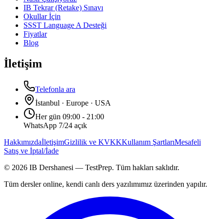
IB Tekrar (Retake) Sınavı
Okullar İçin
SSST Language A Desteği
Fiyatlar
Blog
İletişim
Telefonla ara
İstanbul · Europe · USA
Her gün 09:00 - 21:00
WhatsApp 7/24 açık
Hakkımızda
İletişim
Gizlilik ve KVKK
Kullanım Şartları
Mesafeli
Satış ve İptal/İade
©
2026
IB Dershanesi — TestPrep. Tüm hakları saklıdır.
Tüm dersler online, kendi canlı ders yazılımımız üzerinden yapılır.