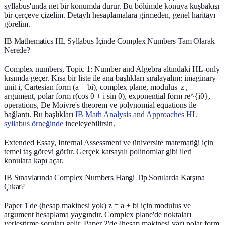
syllabus'unda net bir konumda durur. Bu bölümde konuya kuşbakışı
bir çerçeve çizelim. Detaylı hesaplamalara girmeden, genel haritayı
görelim.
IB Mathematics HL Syllabus İçinde Complex Numbers Tam Olarak
Nerede?
Complex numbers, Topic 1: Number and Algebra altındaki HL-only
kısımda geçer. Kısa bir liste ile ana başlıkları sıralayalım: imaginary
unit i, Cartesian form (a + bi), complex plane, modulus |z|,
argument, polar form r(cos θ + i sin θ), exponential form re^{iθ},
operations, De Moivre's theorem ve polynomial equations ile
bağlantı. Bu başlıkları
IB Math Analysis and Approaches HL
syllabus örneğinde
inceleyebilirsin.
Extended Essay, Internal Assessment ve üniversite matematiği için
temel taş görevi görür. Gerçek katsayılı polinomlar gibi ileri
konulara kapı açar.
IB Sınavlarında Complex Numbers Hangi Tip Sorularda Karşına
Çıkar?
Paper 1'de (hesap makinesi yok) z = a + bi için modulus ve
argument hesaplama yaygındır. Complex plane'de noktaları
yerleştirme soruları gelir. Paper 2'de (hesap makinesi var) polar form