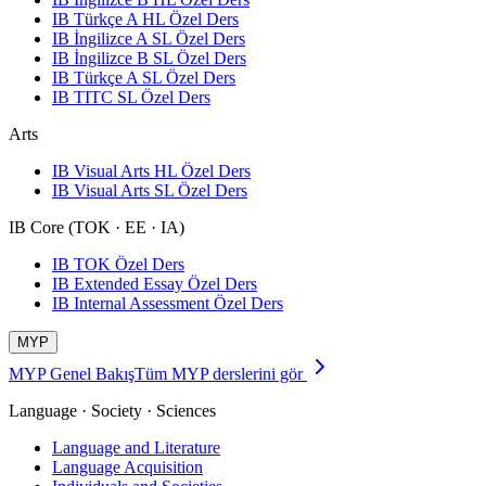
IB Türkçe A HL Özel Ders
IB İngilizce A SL Özel Ders
IB İngilizce B SL Özel Ders
IB Türkçe A SL Özel Ders
IB TITC SL Özel Ders
Arts
IB Visual Arts HL Özel Ders
IB Visual Arts SL Özel Ders
IB Core (TOK · EE · IA)
IB TOK Özel Ders
IB Extended Essay Özel Ders
IB Internal Assessment Özel Ders
MYP
MYP Genel Bakış
Tüm MYP derslerini gör
Language · Society · Sciences
Language and Literature
Language Acquisition