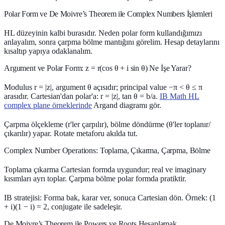
Polar Form ve De Moivre’s Theorem ile Complex Numbers İşlemleri
HL düzeyinin kalbi burasıdır. Neden polar form kullandığımızı
anlayalım, sonra çarpma bölme mantığını görelim. Hesap detaylarını
kısaltıp yapıya odaklanalım.
Argument ve Polar Form: z = r(cos θ + i sin θ) Ne İşe Yarar?
Modulus r = |z|, argument θ açısıdır; principal value −π < θ ≤ π
arasıdır. Cartesian'dan polar'a: r = |z|, tan θ = b/a.
IB Math HL
complex plane örneklerinde
Argand diagramı gör.
Çarpma ölçekleme (r'ler çarpılır), bölme döndürme (θ'ler toplanır/
çıkarılır) yapar. Rotate metaforu akılda tut.
Complex Number Operations: Toplama, Çıkarma, Çarpma, Bölme
Toplama çıkarma Cartesian formda uygundur; real ve imaginary
kısımları ayrı toplar. Çarpma bölme polar formda pratiktir.
IB stratejisi: Forma bak, karar ver, sonuca Cartesian dön. Örnek: (1
+ i)(1 − i) = 2, conjugate ile sadeleşir.
De Moivre’s Theorem ile Powers ve Roots Hesaplamak