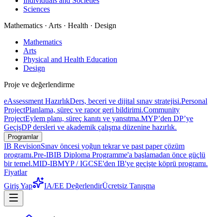
Individuals and Societies
Sciences
Mathematics · Arts · Health · Design
Mathematics
Arts
Physical and Health Education
Design
Proje ve değerlendirme
eAssessment Hazırlık
Ders, beceri ve dijital sınav stratejisi.
Personal
Project
Planlama, süreç ve rapor geri bildirimi.
Community
Project
Eylem planı, süreç kanıtı ve yansıtma.
MYP’den DP’ye
Geçiş
DP dersleri ve akademik çalışma düzenine hazırlık.
Programlar
IB Revision
Sınav öncesi yoğun tekrar ve past paper çözüm
programı.
Pre-IB
IB Diploma Programme'a başlamadan önce güçlü
bir temel.
MID-IB
MYP / IGCSE'den IB'ye geçişte köprü programı.
Fiyatlar
Giriş Yap
IA/EE Değerlendir
Ücretsiz Tanışma