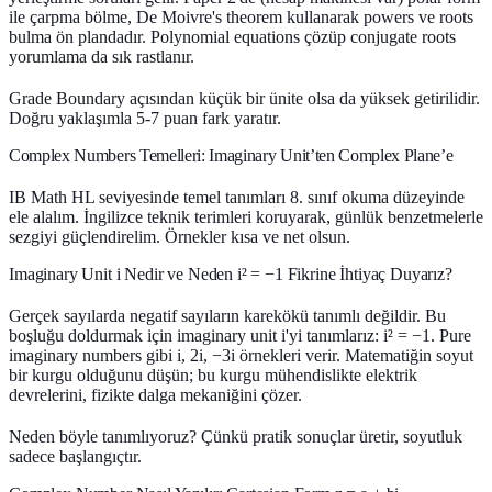
ile çarpma bölme, De Moivre's theorem kullanarak powers ve roots
bulma ön plandadır. Polynomial equations çözüp conjugate roots
yorumlama da sık rastlanır.
Grade Boundary açısından küçük bir ünite olsa da yüksek getirilidir.
Doğru yaklaşımla 5-7 puan fark yaratır.
Complex Numbers Temelleri: Imaginary Unit’ten Complex Plane’e
IB Math HL seviyesinde temel tanımları 8. sınıf okuma düzeyinde
ele alalım. İngilizce teknik terimleri koruyarak, günlük benzetmelerle
sezgiyi güçlendirelim. Örnekler kısa ve net olsun.
Imaginary Unit i Nedir ve Neden i² = −1 Fikrine İhtiyaç Duyarız?
Gerçek sayılarda negatif sayıların karekökü tanımlı değildir. Bu
boşluğu doldurmak için imaginary unit i'yi tanımlarız: i² = −1. Pure
imaginary numbers gibi i, 2i, −3i örnekleri verir. Matematiğin soyut
bir kurgu olduğunu düşün; bu kurgu mühendislikte elektrik
devrelerini, fizikte dalga mekaniğini çözer.
Neden böyle tanımlıyoruz? Çünkü pratik sonuçlar üretir, soyutluk
sadece başlangıçtır.