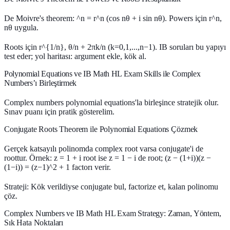
De Moivre's theorem: ^n = r^n (cos nθ + i sin nθ). Powers için r^n,
nθ uygula.
Roots için r^{1/n}, θ/n + 2πk/n (k=0,1,...,n−1). IB soruları bu yapıyı
test eder; yol haritası: argument ekle, kök al.
Polynomial Equations ve IB Math HL Exam Skills ile Complex
Numbers’ı Birleştirmek
Complex numbers polynomial equations'la birleşince stratejik olur.
Sınav puanı için pratik gösterelim.
Conjugate Roots Theorem ile Polynomial Equations Çözmek
Gerçek katsayılı polinomda complex root varsa conjugate'i de
roottur. Örnek: z = 1 + i root ise z = 1 − i de root; (z − (1+i))(z −
(1−i)) = (z−1)^2 + 1 factorı verir.
Strateji: Kök verildiyse conjugate bul, factorize et, kalan polinomu
çöz.
Complex Numbers ve IB Math HL Exam Strategy: Zaman, Yöntem,
Sık Hata Noktaları