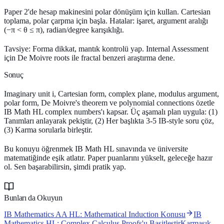
Paper 2'de hesap makinesini polar dönüşüm için kullan. Cartesian
toplama, polar çarpma için başla. Hatalar: işaret, argument aralığı
(−π < θ ≤ π), radian/degree karışıklığı.
Tavsiye: Forma dikkat, mantık kontrolü yap. Internal Assessment
için De Moivre roots ile fractal benzeri araştırma dene.
Sonuç
Imaginary unit i, Cartesian form, complex plane, modulus argument,
polar form, De Moivre's theorem ve polynomial connections özetle
IB Math HL complex numbers'ı kapsar. Üç aşamalı plan uygula: (1)
Tanımları anlayarak pekiştir, (2) Her başlıkta 3-5 IB-style soru çöz,
(3) Karma sorularla birleştir.
Bu konuyu öğrenmek IB Math HL sınavında ve üniversite
matematiğinde eşik atlatır. Paper puanlarını yükselt, geleceğe hazır
ol. Sen başarabilirsin, şimdi pratik yap.
Bunları da Okuyun
IB Mathematics AA HL: Mathematical Induction Konusu
IB
Mathematics HL: Complex Calculus Proofs'u BasitleştirKarmaşık