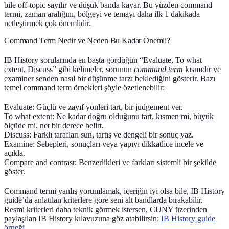
bile off‑topic sayılır ve düşük banda kayar. Bu yüzden command
termi, zaman aralığını, bölgeyi ve temayı daha ilk 1 dakikada
netleştirmek çok önemlidir.
Command Term Nedir ve Neden Bu Kadar Önemli?
IB History sorularında en başta gördüğün “Evaluate, To what
extent, Discuss” gibi kelimeler, sorunun
command term
kısmıdır ve
examiner senden nasıl bir düşünme tarzı beklediğini gösterir. Bazı
temel command term örnekleri şöyle özetlenebilir:
Evaluate
: Güçlü ve zayıf yönleri tart, bir judgement ver.
To what extent
: Ne kadar doğru olduğunu tart, kısmen mi, büyük
ölçüde mi, net bir derece belirt.
Discuss
: Farklı tarafları sun, tartış ve dengeli bir sonuç yaz.
Examine
: Sebepleri, sonuçları veya yapıyı dikkatlice incele ve
açıkla.
Compare and contrast
: Benzerlikleri ve farkları sistemli bir şekilde
göster.
Command termi yanlış yorumlamak, içeriğin iyi olsa bile, IB History
guide’da anlatılan kriterlere göre seni alt bandlarda bırakabilir.
Resmi kriterleri daha teknik görmek istersen, CUNY üzerinden
paylaşılan IB History kılavuzuna göz atabilirsin:
IB History guide
örneği
.