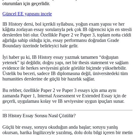
oturumları için geçerlidir.
Güncel EE yapısını incele
IB History dersi, bol içerikli syllabusı, yoğun exam yapısı ve her
kâğıtta zorlayan
essay
sorularıyla pek çok IB öğrencisi için en stresli
derslerden biri olur. Özellikle Paper 2 ve Paper 3, toplam notta ciddi
ağırlığa sahip olduğu için, essay performansı doğrudan Grade
Boundary üzerinde belirleyici hale gelir.
İyi haber şu ki, IB History essay yazmak tamamen “doğuştan
yetenek” işi değildir, doğru yapı, net bir thesis statement ve sağlam
evidence ile herkes seviyesini gözle görülür biçimde yükseltebilir.
Üstelik bu beceri, sadece IB diplomasına değil, üniversitedeki tüm
humanities derslerine de güçlü bir hazırlık sağlar.
Bu rehber, özellikle
Paper 2 ve Paper 3
essays için ama aynı
zamanda Paper 1, Internal Assessment ve Extended Essay için de
geçerli, uygulaması kolay ve IB seviyesine uygun ipuçları sunar.
IB History Essay Sorusu Nasıl Çözülür?
Güçlü bir essay, soruyu okuduğun anda başlar; soruyu yanlış
okursan, harika İngilizceyle yazılmış, dolu dolu bilgi içeren bir metin