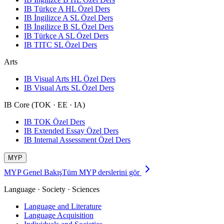
IB Türkçe A HL Özel Ders
IB İngilizce A SL Özel Ders
IB İngilizce B SL Özel Ders
IB Türkçe A SL Özel Ders
IB TITC SL Özel Ders
Arts
IB Visual Arts HL Özel Ders
IB Visual Arts SL Özel Ders
IB Core (TOK · EE · IA)
IB TOK Özel Ders
IB Extended Essay Özel Ders
IB Internal Assessment Özel Ders
MYP
MYP Genel Bakış
Tüm MYP derslerini gör
Language · Society · Sciences
Language and Literature
Language Acquisition