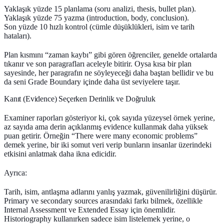
Yaklaşık yüzde 15 planlama (soru analizi, thesis, bullet plan).
Yaklaşık yüzde 75 yazma (introduction, body, conclusion).
Son yüzde 10 hızlı kontrol (cümle düşüklükleri, isim ve tarih
hataları).
Plan kısmını “zaman kaybı” gibi gören öğrenciler, genelde ortalarda
tıkanır ve son paragrafları aceleyle bitirir. Oysa kısa bir plan
sayesinde, her paragrafın ne söyleyeceği daha baştan bellidir ve bu
da seni Grade Boundary içinde daha üst seviyelere taşır.
Kanıt (Evidence) Seçerken Derinlik ve Doğruluk
Examiner raporları gösteriyor ki, çok sayıda yüzeysel örnek yerine,
az sayıda ama derin açıklanmış evidence kullanmak daha yüksek
puan getirir. Örneğin “There were many economic problems”
demek yerine, bir iki somut veri verip bunların insanlar üzerindeki
etkisini anlatmak daha ikna edicidir.
Ayrıca:
Tarih, isim, antlaşma adlarını yanlış yazmak, güvenilirliğini düşürür.
Primary ve secondary sources arasındaki farkı bilmek, özellikle
Internal Assessment ve Extended Essay için önemlidir.
Historiography kullanırken sadece isim listelemek yerine, o