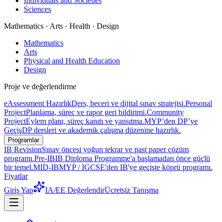
Individuals and Societies
Sciences
Mathematics · Arts · Health · Design
Mathematics
Arts
Physical and Health Education
Design
Proje ve değerlendirme
eAssessment Hazırlık
Ders, beceri ve dijital sınav stratejisi.
Personal
Project
Planlama, süreç ve rapor geri bildirimi.
Community
Project
Eylem planı, süreç kanıtı ve yansıtma.
MYP’den DP’ye
Geçiş
DP dersleri ve akademik çalışma düzenine hazırlık.
Programlar
IB Revision
Sınav öncesi yoğun tekrar ve past paper çözüm
programı.
Pre-IB
IB Diploma Programme'a başlamadan önce güçlü
bir temel.
MID-IB
MYP / IGCSE'den IB'ye geçişte köprü programı.
Fiyatlar
Giriş Yap
IA/EE Değerlendir
Ücretsiz Tanışma