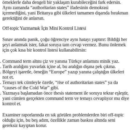
örneklerle daha dengeli bir yaklaşım kurabileceğini fark edersin.
Aynı zamanda “authoritarian states” ifadesinin demokrasi
içermediğini, yani Britanya gibi ülkeleri tamamen dışarıda bırakman
gerektiğini de anlarsın.
Off‑topic Yazmamak İçin Mini Kontrol Listesi
Sınav anında panik, çoğu öğrenciye aynı hatayı yaptırır: Bildiği her
şeyi anlatmak ister, fakat soruya tam cevap vermez. Bunu önlemek
için çok kısa bir kontrol listesi kullanabilirsin:
Command term altını çiz
ve yanına Türkçe anlamını minik yaz.
Tarih aralığını yuvarlak içine al
, bu aralığın dışına pek çıkma.
Bölgeyi işaretle
, örneğin “Europe” yazıp yanına çalıştığın ülkeleri
not et.
Temayı tek cümleyle özetle
, “rise of authoritarian states” ya da
“causes of the Cold War” gibi.
Yazmaya başlamadan önce
thesis statement ile soruyu tekrar eşleştir
,
yani cümlen gerçekten command term ve temayı cevaplıyor mu diye
kontrol et.
Examiner raporlarında en sık görülen problemlerden biri off‑topic
olduğu için, bu beş adım, özellikle zaman baskısı altında seni
gereksiz kayıptan korur.