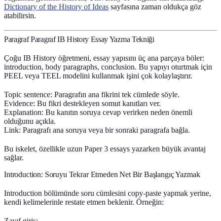
Dictionary of the History of Ideas
sayfasına zaman oldukça göz
atabilirsin.
Paragraf Paragraf IB History Essay Yazma Tekniği
Çoğu IB History öğretmeni, essay yapısını üç ana parçaya böler:
introduction, body paragraphs, conclusion
. Bu yapıyı oturtmak için
PEEL veya TEEL modelini kullanmak işini çok kolaylaştırır.
Topic sentence
: Paragrafın ana fikrini tek cümlede söyle.
Evidence
: Bu fikri destekleyen somut kanıtları ver.
Explanation
: Bu kanıtın soruya cevap verirken neden önemli
olduğunu açıkla.
Link
: Paragrafı ana soruya veya bir sonraki paragrafa bağla.
Bu iskelet, özellikle uzun Paper 3 essays yazarken büyük avantaj
sağlar.
Introduction: Soruyu Tekrar Etmeden Net Bir Başlangıç Yazmak
Introduction bölümünde soru cümlesini copy‑paste yapmak yerine,
kendi kelimelerinle
restate
etmen beklenir. Örneğin:
Zayıf giriş: