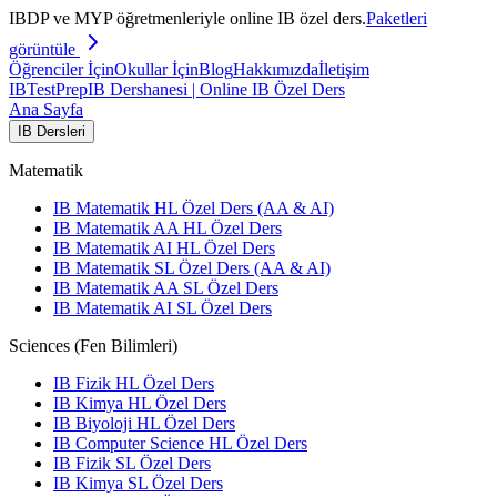
IBDP ve MYP öğretmenleriyle online IB özel ders.
Paketleri
görüntüle
Öğrenciler İçin
Okullar İçin
Blog
Hakkımızda
İletişim
IB
TestPrep
IB Dershanesi | Online IB Özel Ders
Ana Sayfa
IB Dersleri
Matematik
IB Matematik HL Özel Ders (AA & AI)
IB Matematik AA HL Özel Ders
IB Matematik AI HL Özel Ders
IB Matematik SL Özel Ders (AA & AI)
IB Matematik AA SL Özel Ders
IB Matematik AI SL Özel Ders
Sciences (Fen Bilimleri)
IB Fizik HL Özel Ders
IB Kimya HL Özel Ders
IB Biyoloji HL Özel Ders
IB Computer Science HL Özel Ders
IB Fizik SL Özel Ders
IB Kimya SL Özel Ders