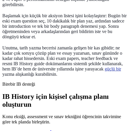
görebilirsin.
Başlamak için küçük bir aksiyon listesi işini kolaylaştırır: Bugün bir
eski exam question seç, 10 dakikalık bir plan yaz, ardından sadece
bir introduction ve tek bir body paragraph denemesi yap. Sonra
öğretmeninden veya arkadaşlarından geri bildirim iste ve bu
döngüyü tekrar et.
Unutma,
tarih yazma becerisi
zamanla gelişen bir kas gibidir; ne
kadar çok soruyu çözüp plan ve essay yazarsan, sınav gününde o
kadar rahat hissedersin. Eski exam papers, teacher feedback ve
resmi IB History guide dokümanlarını sistemli şekilde kullanarak,
hem IB’de hem de üniversite yıllarında işine yarayacak
güçlü bir
yazma alışkanlığı kurabilirsin.
Birebir IB desteği
IB History için kişisel çalışma planı
oluşturun
Konu eksiği, assessment ve sınav tekniğini öğrencinin takvimine
göre tek planda birleştirin.