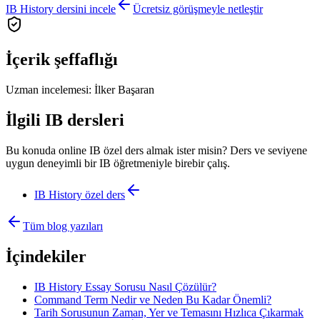
IB History dersini incele
Ücretsiz görüşmeyle netleştir
İçerik şeffaflığı
Uzman incelemesi:
İlker Başaran
İlgili IB dersleri
Bu konuda online IB özel ders almak ister misin? Ders ve seviyene
uygun deneyimli bir IB öğretmeniyle birebir çalış.
IB History
özel ders
Tüm blog yazıları
İçindekiler
IB History Essay Sorusu Nasıl Çözülür?
Command Term Nedir ve Neden Bu Kadar Önemli?
Tarih Sorusunun Zaman, Yer ve Temasını Hızlıca Çıkarmak