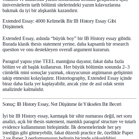
üniversitelerin tarih bölümü sitelerindeki yazım kılavuzlarına
bakmak da iyi bir alışkanlık kazandırır.
Extended Essay: 4000 Kelimelik Bir IB History Essay Gibi
Düşünmek
Extended Essay, aslında “büyük boy” bir IB History essay gibidir.
Burada klasik thesis statement yerine, daha kapsamlı bir
research
question
ve onu destekleyen
overall argument
kurarsın.
Paragraf yapısı yine TEEL mantığına dayanır, fakat daha fazla
bölüm ve alt başlık kullanırsın. Her büyük bölümün sonunda 2–3
cümlelik mini sonuçlar yazmak, okuyucunun argümanın gelişimini
takip etmesini kolaylaştırır. Historiography, Extended Essay içinde
biraz daha fazla yer kaplayabilir, ancak yine de asıl odak senin
analizinde kalmalıdır.
Sonuç: IB History Essay, Net Düşünme ile Yükselen Bir Beceri
İyi bir
IB History essay
, karmaşık bir sihir numarası değil, net soru
analizi, açık bir thesis statement, mantıklı paragraf structure ve tutarlı
evidence kullanımının birleşimidir. İlk denemelerinde her şey
istediğin gibi gitmeyebilir, fakat düzenli practice ile, özellikle Paper
2 ve Paper 3 performansının belirgin biçimde yükseldiğini