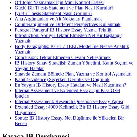
Off‑topic Yazmamak İçin Mini Kontrol Listesi
Güçlü Bir Thesis Statement ve Plan Nasıl Kurulur?
İyi Bir Thesis Statement Nasıl Görünür?
Ana Argümanları ve Alt Noktaları Planlamak
Counterargument ve Different Perspectives Kullanmak
Paragraf Paragraf IB History Essay Yazma Tekniği
Introduction: Soruyu Tekrar Etmeden Net Bir Başlangıç
Yazmak
Body Paragraphs: PEEL / TEEL Modeli ile Net ve Analitik
Yazmak
Conclusion: Tekrar Etmeden Cevabı Netleştirmek
IB History Sınav Stratejisi: Zaman Yönetimi, Kanıt Seçimi ve
Yaygın Hatalar
Sınavda Zamanı Bölmek: Plan, Yazma ve Kontrol Aşamaları
Kanıt (Evidence) Seçerken Derinlik ve Doğruluk
En Yaygın IB History Essay Hataları ve Nasıl Kaçınırsın?
Internal Assessment ve Extended Essay İçin Kısa Özel
İpuçları
Internal Assessment: Research Question ve Essay Yapısı
Extended Essay: 4000 Kelimelik Bir IB History Essay Gibi
Düşünmek
Sonuç: IB History Essay, Net Düşünme ile Yükselen Bir
Beceri
Kısaca
IB Dershanesi