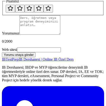
Puanınız
Yorumunuz
0
/2000
Web sitesi
Yorumu onaya gönder
IB
TestPrep
IB Dershanesi | Online IB Özel Ders
IB Dershanesi; IBDP ve MYP öğrencilerine deneyimli IB
öğretmenleriyle online özel ders sunar. DP dersleri, IA, EE ve TOK;
tüm MYP dersleri, eAssessment, Personal Project ve Community
Project için hedefe yönelik destek sağlar.