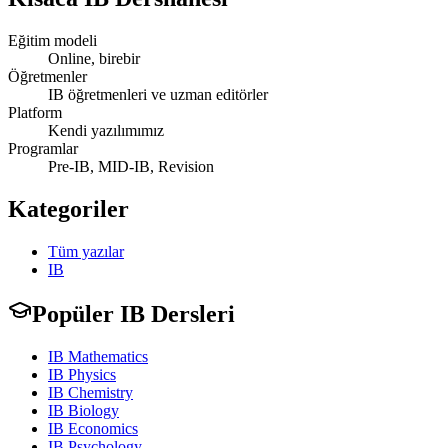
Eğitim modeli
Online, birebir
Öğretmenler
IB öğretmenleri ve uzman editörler
Platform
Kendi yazılımımız
Programlar
Pre-IB, MID-IB, Revision
Kategoriler
Tüm yazılar
IB
Popüler IB Dersleri
IB Mathematics
IB Physics
IB Chemistry
IB Biology
IB Economics
IB Psychology