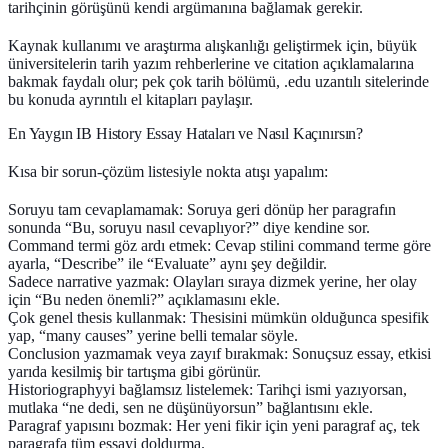
tarihçinin görüşünü kendi argümanına bağlamak gerekir.
Kaynak kullanımı ve araştırma alışkanlığı geliştirmek için, büyük
üniversitelerin tarih yazım rehberlerine ve citation açıklamalarına
bakmak faydalı olur; pek çok tarih bölümü, .edu uzantılı sitelerinde
bu konuda ayrıntılı el kitapları paylaşır.
En Yaygın IB History Essay Hataları ve Nasıl Kaçınırsın?
Kısa bir sorun‑çözüm listesiyle nokta atışı yapalım:
Soruyu tam cevaplamamak
: Soruya geri dönüp her paragrafın
sonunda “Bu, soruyu nasıl cevaplıyor?” diye kendine sor.
Command termi göz ardı etmek
: Cevap stilini command terme göre
ayarla, “Describe” ile “Evaluate” aynı şey değildir.
Sadece narrative yazmak
: Olayları sıraya dizmek yerine, her olay
için “Bu neden önemli?” açıklamasını ekle.
Çok genel thesis kullanmak
: Thesisini mümkün olduğunca spesifik
yap, “many causes” yerine belli temalar söyle.
Conclusion yazmamak veya zayıf bırakmak
: Sonuçsuz essay, etkisi
yarıda kesilmiş bir tartışma gibi görünür.
Historiographyyi bağlamsız listelemek
: Tarihçi ismi yazıyorsan,
mutlaka “ne dedi, sen ne düşünüyorsun” bağlantısını ekle.
Paragraf yapısını bozmak
: Her yeni fikir için yeni paragraf aç, tek
paragrafa tüm essayi doldurma.