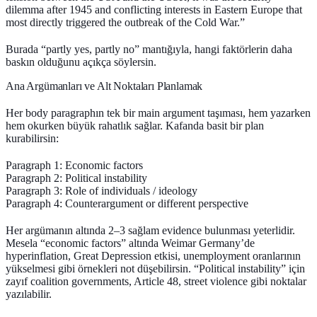
dilemma after 1945 and conflicting interests in Eastern Europe that
most directly triggered the outbreak of the Cold War.”
Burada “partly yes, partly no” mantığıyla, hangi faktörlerin daha
baskın olduğunu açıkça söylersin.
Ana Argümanları ve Alt Noktaları Planlamak
Her body paragraphın tek bir
main argument
taşıması, hem yazarken
hem okurken büyük rahatlık sağlar. Kafanda basit bir plan
kurabilirsin:
Paragraph 1: Economic factors
Paragraph 2: Political instability
Paragraph 3: Role of individuals / ideology
Paragraph 4: Counterargument or different perspective
Her argümanın altında 2–3 sağlam evidence bulunması yeterlidir.
Mesela “economic factors” altında Weimar Germany’de
hyperinflation, Great Depression etkisi, unemployment oranlarının
yükselmesi gibi örnekleri not düşebilirsin. “Political instability” için
zayıf coalition governments, Article 48, street violence gibi noktalar
yazılabilir.