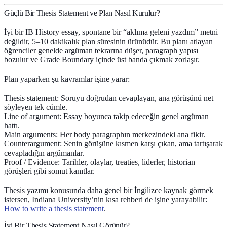
Güçlü Bir Thesis Statement ve Plan Nasıl Kurulur?
İyi bir IB History essay, spontane bir “aklıma geleni yazdım” metni
değildir, 5–10 dakikalık plan süresinin ürünüdür. Bu planı atlayan
öğrenciler genelde argüman tekrarına düşer, paragraph yapısı
bozulur ve Grade Boundary içinde üst banda çıkmak zorlaşır.
Plan yaparken şu kavramlar işine yarar:
Thesis statement
: Soruyu doğrudan cevaplayan, ana görüşünü net
söyleyen tek cümle.
Line of argument
: Essay boyunca takip edeceğin genel argüman
hattı.
Main arguments
: Her body paragraphın merkezindeki ana fikir.
Counterargument
: Senin görüşüne kısmen karşı çıkan, ama tartışarak
cevapladığın argümanlar.
Proof / Evidence
: Tarihler, olaylar, treaties, liderler, historian
görüşleri gibi somut kanıtlar.
Thesis yazımı konusunda daha genel bir İngilizce kaynak görmek
istersen, Indiana University’nin kısa rehberi de işine yarayabilir:
How to write a thesis statement
.
İyi Bir Thesis Statement Nasıl Görünür?