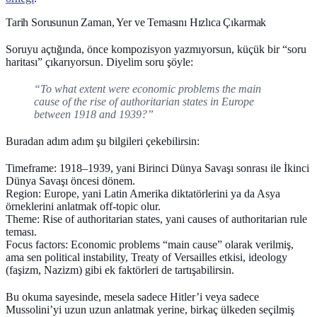
Tarih Sorusunun Zaman, Yer ve Temasını Hızlıca Çıkarmak
Soruyu açtığında, önce kompozisyon yazmıyorsun, küçük bir “soru
haritası” çıkarıyorsun. Diyelim soru şöyle:
“To what extent were economic problems the main
cause of the rise of authoritarian states in Europe
between 1918 and 1939?”
Buradan adım adım şu bilgileri çekebilirsin:
Timeframe
: 1918–1939, yani Birinci Dünya Savaşı sonrası ile İkinci
Dünya Savaşı öncesi dönem.
Region
: Europe, yani Latin Amerika diktatörlerini ya da Asya
örneklerini anlatmak off‑topic olur.
Theme
: Rise of authoritarian states, yani causes of authoritarian rule
teması.
Focus factors
: Economic problems “main cause” olarak verilmiş,
ama sen political instability, Treaty of Versailles etkisi, ideology
(faşizm, Nazizm) gibi ek faktörleri de tartışabilirsin.
Bu okuma sayesinde, mesela sadece Hitler’i veya sadece
Mussolini’yi uzun uzun anlatmak yerine, birkaç ülkeden seçilmiş