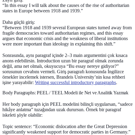
“In this essay I will talk about the causes of the rise of authoritarian
states in Europe between 1918 and 1939.”
Daha güçlü giriş:
“Between 1918 and 1939 several European states turned away from
fragile democracies toward authoritarian regimes, and this essay
argues that economic crisis and the weakness of liberal institutions
were more important than ideology in explaining this shift.”
Sonrasında, aynı paragraf içinde 2–3
main argument
ini çok kısaca
anons edebilirsin. Introduction uzun bir paragraf olmak zorunda
değil, ama net olmalı, okuyucuya “Bu essay nereye gidiyor?”
sorusunun cevabını vermeli. Giriş paragrafı konusunda İngilizce
örnekler incelemek istersen, Brandeis University’nin kısa rehberi
işine yarayabilir:
Writing successful introductory paragraphs
.
Body Paragraphs: PEEL / TEEL Modeli ile Net ve Analitik Yazmak
Her body paragraph için PEEL modelini bilinçli uygularsan, “sadece
hikâye anlatma” tuzağından uzak durursun. Örnek bir paragraf
iskeleti şöyle olabilir:
Topic sentence: “Economic dislocation after the Great Depression
significantly weakened support for democratic parties in Germany.”