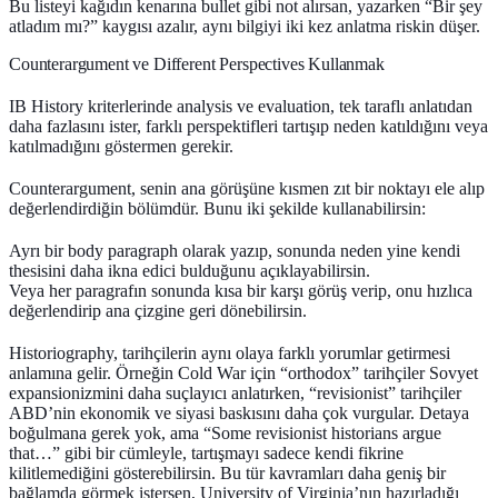
Bu listeyi kağıdın kenarına bullet gibi not alırsan, yazarken “Bir şey
atladım mı?” kaygısı azalır, aynı bilgiyi iki kez anlatma riskin düşer.
Counterargument ve Different Perspectives Kullanmak
IB History kriterlerinde analysis ve evaluation, tek taraflı anlatıdan
daha fazlasını ister, farklı perspektifleri tartışıp neden katıldığını veya
katılmadığını göstermen gerekir.
Counterargument
, senin ana görüşüne kısmen zıt bir noktayı ele alıp
değerlendirdiğin bölümdür. Bunu iki şekilde kullanabilirsin:
Ayrı bir body paragraph olarak yazıp, sonunda neden yine kendi
thesisini daha ikna edici bulduğunu açıklayabilirsin.
Veya her paragrafın sonunda kısa bir karşı görüş verip, onu hızlıca
değerlendirip ana çizgine geri dönebilirsin.
Historiography
, tarihçilerin aynı olaya farklı yorumlar getirmesi
anlamına gelir. Örneğin Cold War için “orthodox” tarihçiler Sovyet
expansionizmini daha suçlayıcı anlatırken, “revisionist” tarihçiler
ABD’nin ekonomik ve siyasi baskısını daha çok vurgular. Detaya
boğulmana gerek yok, ama “Some revisionist historians argue
that…” gibi bir cümleyle, tartışmayı sadece kendi fikrine
kilitlemediğini gösterebilirsin. Bu tür kavramları daha geniş bir
bağlamda görmek istersen, University of Virginia’nın hazırladığı