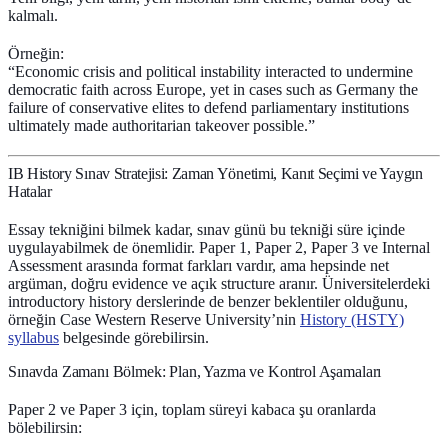
kalmalı.
Örneğin:
“Economic crisis and political instability interacted to undermine
democratic faith across Europe, yet in cases such as Germany the
failure of conservative elites to defend parliamentary institutions
ultimately made authoritarian takeover possible.”
IB History Sınav Stratejisi: Zaman Yönetimi, Kanıt Seçimi ve Yaygın
Hatalar
Essay tekniğini bilmek kadar, sınav günü bu tekniği süre içinde
uygulayabilmek de önemlidir. Paper 1, Paper 2, Paper 3 ve Internal
Assessment arasında format farkları vardır, ama hepsinde net
argüman, doğru evidence ve açık structure aranır. Üniversitelerdeki
introductory history derslerinde de benzer beklentiler olduğunu,
örneğin Case Western Reserve University’nin
History (HSTY)
syllabus
belgesinde görebilirsin.
Sınavda Zamanı Bölmek: Plan, Yazma ve Kontrol Aşamaları
Paper 2 ve Paper 3 için, toplam süreyi kabaca şu oranlarda
bölebilirsin: