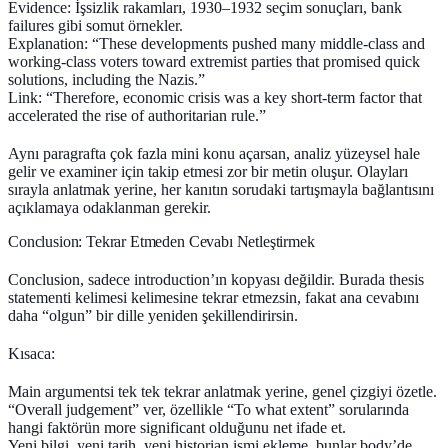
Evidence: İşsizlik rakamları, 1930–1932 seçim sonuçları, bank
failures gibi somut örnekler.
Explanation: “These developments pushed many middle‑class and
working‑class voters toward extremist parties that promised quick
solutions, including the Nazis.”
Link: “Therefore, economic crisis was a key short‑term factor that
accelerated the rise of authoritarian rule.”
Aynı paragrafta çok fazla mini konu açarsan, analiz yüzeysel hale
gelir ve examiner için takip etmesi zor bir metin oluşur. Olayları
sırayla anlatmak yerine, her kanıtın sorudaki tartışmayla bağlantısını
açıklamaya odaklanman gerekir.
Conclusion: Tekrar Etmeden Cevabı Netleştirmek
Conclusion, sadece introduction’ın kopyası değildir. Burada thesis
statementi kelimesi kelimesine tekrar etmezsin, fakat ana cevabını
daha “olgun” bir dille yeniden şekillendirirsin.
Kısaca:
Main argumentsi tek tek tekrar anlatmak yerine, genel çizgiyi özetle.
“Overall judgement” ver, özellikle “To what extent” sorularında
hangi faktörün more significant olduğunu net ifade et.
Yeni bilgi, yeni tarih, yeni historian ismi ekleme, bunlar body’de