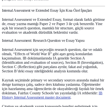
Internal Assessment ve Extended Essay İçin Kısa Özel İpuçları
Internal Assessment ve Extended Essay, format olarak farklı görünse
de, essay yazma mantığı Paper 2 ve Paper 3 ile çok benzerdir. Yine
açık bir research question, mantıklı bir structure, güçlü source
evaluation ve akademik dürüstlük beklentisi vardır.
Internal Assessment: Research Question ve Essay Yapısı
Internal Assessment için seçeceğin
research question
, dar ve odaklı
olmalı, “Effects of World War II” gibi aşırı geniş konulardan
kaçınmalısın. IB dokümanlarında IA genelde Section A
(Identification and evaluation of sources), Section B (Investigation),
Section C (Reflection) gibi parçalara ayrılır, fakat asıl yoğunluk,
Section B’deki essay niteliğindeki analysis kısmında olur.
Kaynak seçiminde primary ve secondary sources arasında makul bir
denge kurmaya çalış, sadece ders kitabına yaslanma. Öğretmenler
için hazırlanmış ama öğrencilerin de okuyabileceği faydalı bir örnek
doküman, Fairfax County Schools’un yayınladığı IA rehberidir:
IB
History Internal Assessment master document
.
Citation ve akademik yazım konusunda kendini geliştirmek için,