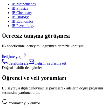
IB Mathematics
IB Physics
IB Chemistry
IB Biology
IB Economics
IB Psychology
Ücretsiz tanışma görüşmesi
IB hedeflerinizi deneyimli öğretmenlerimizle konuşun.
İletişime geç
Telefonla ara
İletişim sayfasına git
Doğrulanabilir deneyimler
Öğrenci ve veli yorumları
Bu sayfayla ilgili deneyiminizi paylaşarak ailelerin doğru programı
seçmesine yardımcı olun.
Yorumlar yükleniyor…