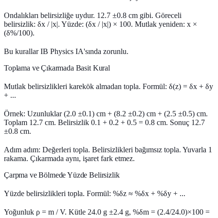
Ondalıkları belirsizliğe uydur. 12.7 ±0.8 cm gibi. Göreceli
belirsizlik: δx / |x|. Yüzde: (δx / |x|) × 100. Mutlak yeniden: x ×
(δ%/100).
Bu kurallar IB Physics IA'sında zorunlu.
Toplama ve Çıkarmada Basit Kural
Mutlak belirsizlikleri karekök almadan topla. Formül: δ(z) = δx + δy
+ ...
Örnek: Uzunluklar (2.0 ±0.1) cm + (8.2 ±0.2) cm + (2.5 ±0.5) cm.
Toplam 12.7 cm. Belirsizlik 0.1 + 0.2 + 0.5 = 0.8 cm. Sonuç 12.7
±0.8 cm.
Adım adım: Değerleri topla. Belirsizlikleri bağımsız topla. Yuvarla 1
rakama. Çıkarmada aynı, işaret fark etmez.
Çarpma ve Bölmede Yüzde Belirsizlik
Yüzde belirsizlikleri topla. Formül: %δz ≈ %δx + %δy + ...
Yoğunluk ρ = m / V. Kütle 24.0 g ±2.4 g, %δm = (2.4/24.0)×100 =