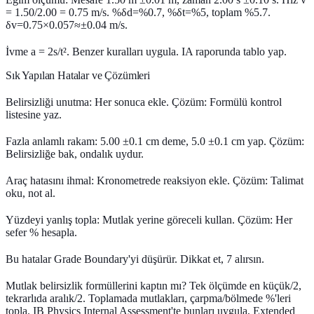
= 1.50/2.00 = 0.75 m/s. %δd=%0.7, %δt=%5, toplam %5.7.
δv=0.75×0.057≈±0.04 m/s.
İvme a = 2s/t². Benzer kuralları uygula. IA raporunda tablo yap.
Sık Yapılan Hatalar ve Çözümleri
Belirsizliği unutma: Her sonuca ekle. Çözüm: Formülü kontrol
listesine yaz.
Fazla anlamlı rakam: 5.00 ±0.1 cm deme, 5.0 ±0.1 cm yap. Çözüm:
Belirsizliğe bak, ondalık uydur.
Araç hatasını ihmal: Kronometrede reaksiyon ekle. Çözüm: Talimat
oku, not al.
Yüzdeyi yanlış topla: Mutlak yerine göreceli kullan. Çözüm: Her
sefer % hesapla.
Bu hatalar Grade Boundary'yi düşürür. Dikkat et, 7 alırsın.
Mutlak belirsizlik formüllerini kaptın mı? Tek ölçümde en küçük/2,
tekrarlıda aralık/2. Toplamada mutlakları, çarpma/bölmede %'leri
topla. IB Physics Internal Assessment'te bunları uygula, Extended