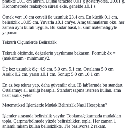
pratikte ±0.1 cm alırsın. Dijital terazide 0.01 g gösteriyorsa, ±0.01 g.
Kronometrede reaksiyon süresi ekle, genelde ±0.1 s.
Örnek ver: 10 cm cetveli ile uzunluk 23.4 cm. En küçük 0.1 cm,
belirsizlik ±0.05 cm. Yuvarla ±0.1 cm'ye. Araç talimatlarını oku, her
zaman aynı kuralı uygula. Bu kadar basit, 8. sınıf matematiğiyle
yaparsın.
Tekrarlı Ölçümlerde Belirsizlik
Tekrarlı ölçümde, değerlerin yayılımına bakarsın. Formül: δx =
(maksimum - minimum)/2.
Üç kez uzunluk ölç: 4.9 cm, 5.0 cm, 5.1 cm. Ortalama 5.0 cm.
Aralık 0.2 cm, yarısı ±0.1 cm. Sonuç: 5.0 cm ±0.1 cm.
En az beş tekrar yap, daha güvenilir olur. IB lab'larında bu standart.
Ortalamayı al, aralığı hesapla. Standart sapma istersen kullan, ama
basit aralık yeter.
Matematiksel İşlemlerde Mutlak Belirsizlik Nasıl Hesaplanır?
İşlemler sırasında belirsizlik yayılır. Toplama/çıkarmada mutlakları
topla. Çarpma/bölmede yüzde belirsizlikleri topla. Her zaman
1
anlamlı rakam
kullan belirsizlikte. 1'le başlıyorsa 2 rakam.