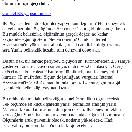
oturumları için geçerlidir.
Güncel EE yapısını incele
IB Physics dersinde ölçümler yapıyorsun değil mi? Her deneyde bir
cetvelle uzunluk ölçtüğünde, 5.0 cm ±0.1 cm gibi bir sonuç alırsın.
Bu
mutlak belirsizlik
, ölçümünün gerçek değeri ne kadar
kaçırabileceğini gösterir. Neden önemli? Çünkü Internal
Assessment'te yüksek not almak için hata analizini doğru yapman
şart. Yanlış belirsizlik hesabı, tüm deneyini çöpe atar.
Düşün bak, bir sarkaç periyodu ölçüyorsun. Kronometren 2.5 saniye
gösteriyor ama reaksiyon süren yüzünden ±0.2 s hatası var. Gerçek
değeri nasıl bulacaksın? Bu formülü bilmek, pratik deneylerini
kurtarır. IB müfredatı, ölçüm doğruluğunu vurgular. Internal
Assessment'te %20-25 puan buradan gelir. Toplama, çarpma gibi
işlemlerde belirsizliği yayman lazım.
Bu rehberde, mutlak belirsizliğin temel formülünü öğreneceksin.
Tek ölçümde en küçük işaretin yarısı, tekrarlıda aralığın yarısı.
Matematik kurallarını adım adım göreceksin. IB deney örnekleri
vereceğim. Sonra hatalardan kaçınmayı anlatacağım. Hazır mısın?
Ölçümlerin artık güvenilir olacak, notların yükselecek. Hadi
başlayalım, bir sonraki lab'ında farkı göreceksin.