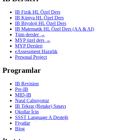
IB Fizik HL Özel Ders
IB Kimya HL Özel Ders
IB Biyoloji HL Özel Ders
IB Matematik HL Özel Ders (AA & AI)
Tüm dersler →
MYP özel ders →
MYP Dersleri
eAssessment Hazırlık
Personal Project
Programlar
IB Revision
Pre-IB
MID-IB
Nasıl Çalışıyoruz
IB Tekrar (Retake) Sınavı
Okullar İçin
SSST Language A Desteği
Fiyatlar
Blog