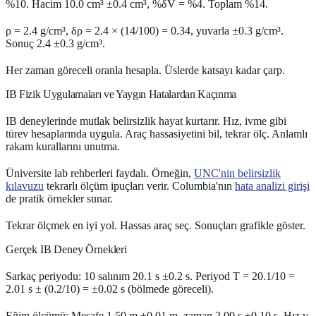
%10. Hacim 10.0 cm³ ±0.4 cm³, %δV = %4. Toplam %14.
ρ = 2.4 g/cm³, δρ = 2.4 × (14/100) = 0.34, yuvarla ±0.3 g/cm³.
Sonuç 2.4 ±0.3 g/cm³.
Her zaman göreceli oranla hesapla. Üslerde katsayı kadar çarp.
IB Fizik Uygulamaları ve Yaygın Hatalardan Kaçınma
IB deneylerinde mutlak belirsizlik hayat kurtarır. Hız, ivme gibi
türev hesaplarında uygula. Araç hassasiyetini bil, tekrar ölç. Anlamlı
rakam kurallarını unutma.
Üniversite lab rehberleri faydalı. Örneğin,
UNC'nin belirsizlik
kılavuzu
tekrarlı ölçüm ipuçları verir. Columbia'nın
hata analizi girişi
de pratik örnekler sunar.
Tekrar ölçmek
en iyi yol. Hassas araç seç. Sonuçları grafikle göster.
Gerçek IB Deney Örnekleri
Sarkaç periyodu: 10 salınım 20.1 s ±0.2 s. Periyod T = 20.1/10 =
2.01 s ± (0.2/10) = ±0.02 s (bölmede göreceli).
Eğim ölçümü: Mesafe 1.50 m ±0.01 m, zaman 2.00 s ±0.10 s. Hız v