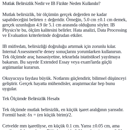
Mutlak Belirsizlik Nedir ve IB Fizikte Neden Kullanılır?
Mutlak belirsizlik, bir ölçümün gerçek değerden ne kadar
sapabileceğini belirten ± değeridir. Örneğin, 5.0 cm ±0.1 cm demek,
gerçek uzunluğun 4.9 ile 5.1 cm arasında olduğunu söyler. IB
Physics'te bu, ölçüm kalitesini belirler. Hata analizi, Data Processing
ve Evaluation kriterlerinde doğrudan etkiler.
IB müfredatı, belirsizliği doğruluğu artırmak için zorunlu kılar.
Internal Assessment'te deney sonuçlarını yorumlarken kullanırsın.
Tek ölçümde araç hassasiyetine, tekrarlıda istatistiksel yayılmaya
bakarsın. Bu sayede Extended Essay veya exam'larda güçlü
argümanlar kurarsın.
Okuyucuya faydası büyük. Notlarını güçlendirir, bilimsel düşünceyi
geliştirir. Gerçek hayatta mühendisler, araştırmacılar hep bunu
uygular.
Tek Ölçümde Belirsizlik Hesabı
Tek ölçümde mutlak belirsizlik, en küçük işaret aralığının yarısıdır.
Formül basit: δx = (en küçük birim)/2.
Cetvelde mm işaretliyse, en küçük 0.1 cm. Yarısı ±0.05 cm, ama