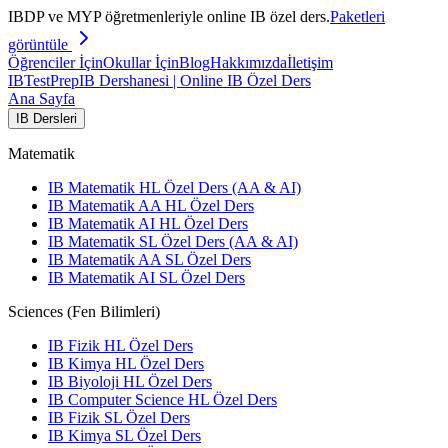
IBDP ve MYP öğretmenleriyle online IB özel ders.
Paketleri
görüntüle
Öğrenciler İçin
Okullar İçin
Blog
Hakkımızda
İletişim
IB
TestPrep
IB Dershanesi | Online IB Özel Ders
Ana Sayfa
IB Dersleri
Matematik
IB Matematik HL Özel Ders (AA & AI)
IB Matematik AA HL Özel Ders
IB Matematik AI HL Özel Ders
IB Matematik SL Özel Ders (AA & AI)
IB Matematik AA SL Özel Ders
IB Matematik AI SL Özel Ders
Sciences (Fen Bilimleri)
IB Fizik HL Özel Ders
IB Kimya HL Özel Ders
IB Biyoloji HL Özel Ders
IB Computer Science HL Özel Ders
IB Fizik SL Özel Ders
IB Kimya SL Özel Ders