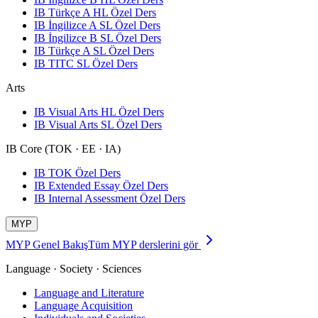
IB Türkçe A HL Özel Ders
IB İngilizce A SL Özel Ders
IB İngilizce B SL Özel Ders
IB Türkçe A SL Özel Ders
IB TITC SL Özel Ders
Arts
IB Visual Arts HL Özel Ders
IB Visual Arts SL Özel Ders
IB Core (TOK · EE · IA)
IB TOK Özel Ders
IB Extended Essay Özel Ders
IB Internal Assessment Özel Ders
MYP
MYP Genel Bakış
Tüm MYP derslerini gör
Language · Society · Sciences
Language and Literature
Language Acquisition