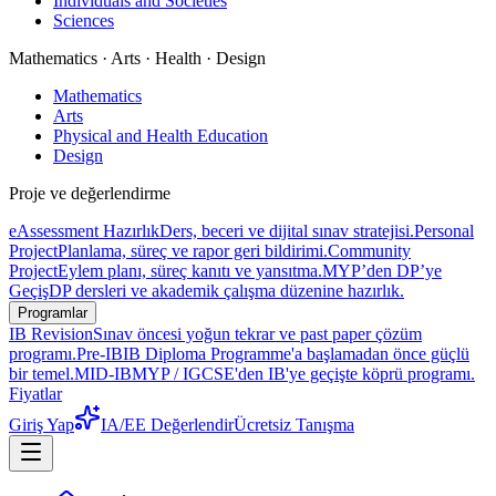
Individuals and Societies
Sciences
Mathematics · Arts · Health · Design
Mathematics
Arts
Physical and Health Education
Design
Proje ve değerlendirme
eAssessment Hazırlık
Ders, beceri ve dijital sınav stratejisi.
Personal
Project
Planlama, süreç ve rapor geri bildirimi.
Community
Project
Eylem planı, süreç kanıtı ve yansıtma.
MYP’den DP’ye
Geçiş
DP dersleri ve akademik çalışma düzenine hazırlık.
Programlar
IB Revision
Sınav öncesi yoğun tekrar ve past paper çözüm
programı.
Pre-IB
IB Diploma Programme'a başlamadan önce güçlü
bir temel.
MID-IB
MYP / IGCSE'den IB'ye geçişte köprü programı.
Fiyatlar
Giriş Yap
IA/EE Değerlendir
Ücretsiz Tanışma