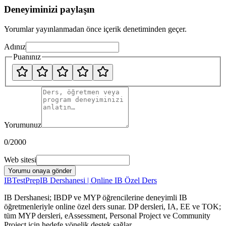
Deneyiminizi paylaşın
Yorumlar yayınlanmadan önce içerik denetiminden geçer.
Adınız
Puanınız
Yorumunuz
0
/2000
Web sitesi
Yorumu onaya gönder
IB
TestPrep
IB Dershanesi | Online IB Özel Ders
IB Dershanesi; IBDP ve MYP öğrencilerine deneyimli IB
öğretmenleriyle online özel ders sunar. DP dersleri, IA, EE ve TOK;
tüm MYP dersleri, eAssessment, Personal Project ve Community
Project için hedefe yönelik destek sağlar.