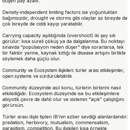
düşen pay azalır.
Density-independent limiting factors
ise yoğunluktan
bağımsızdır,
drought
ve
storms
gibi olaylar az bireyde de
çok bireyde de ciddi kayıp yaratabilir.
Carrying capacity aşıldığında (
overshoot
) iki şey sık
görülür: kısa süreli çöküş ya da dalgalanma. Bu noktayı
sınavda “popülasyon neden düşer” diye sorarlarsa, tek
bir faktör yerine, kaynak kıtlığı ile disease artışını birlikte
söylemek daha güçlü olur.
Community ve Ecosystem ilişkileri: türler arası etkileşimler,
open systems ve sürdürülebilirlik
Community düzeyinde asıl konu, türlerin birbirini nasıl
etkilediğidir. Ecosystem düzeyinde ise bu etkileşimlere
abiyotik çevre de dahil olur ve sistemin “açık” çalıştığını
görürsün.
Türler arası ilişki tipleri IB’nin ezber sevdiği alanlardandır:
predation
,
herbivory
,
mutualism
,
commensalism
,
parasitism
,
competition
. Bu ilişkileri kısa örnekle