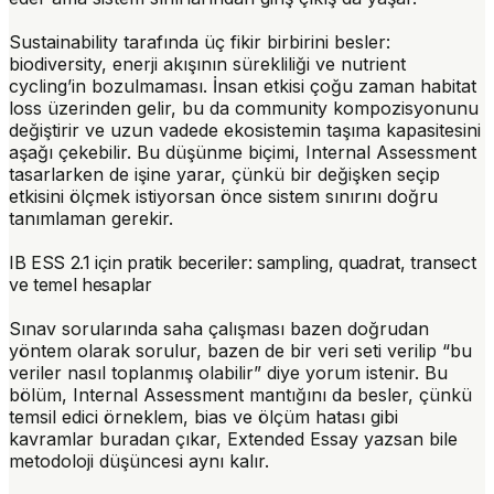
Sustainability tarafında üç fikir birbirini besler:
biodiversity
, enerji akışının sürekliliği ve nutrient
cycling’in bozulmaması. İnsan etkisi çoğu zaman habitat
loss üzerinden gelir, bu da community kompozisyonunu
değiştirir ve uzun vadede ekosistemin taşıma kapasitesini
aşağı çekebilir. Bu düşünme biçimi, Internal Assessment
tasarlarken de işine yarar, çünkü bir değişken seçip
etkisini ölçmek istiyorsan önce sistem sınırını doğru
tanımlaman gerekir.
IB ESS 2.1 için pratik beceriler: sampling, quadrat, transect
ve temel hesaplar
Sınav sorularında saha çalışması bazen doğrudan
yöntem olarak sorulur, bazen de bir veri seti verilip “bu
veriler nasıl toplanmış olabilir” diye yorum istenir. Bu
bölüm, Internal Assessment mantığını da besler, çünkü
temsil edici örneklem, bias ve ölçüm hatası gibi
kavramlar buradan çıkar, Extended Essay yazsan bile
metodoloji düşüncesi aynı kalır.