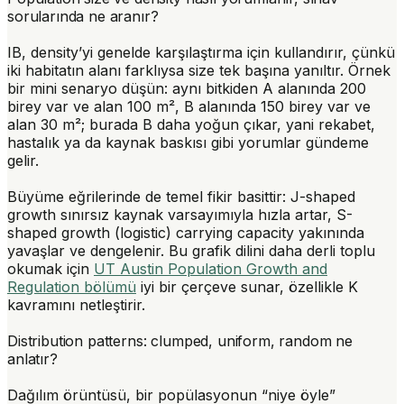
sorularında ne aranır?
IB, density’yi genelde karşılaştırma için kullandırır, çünkü
iki habitatın alanı farklıysa size tek başına yanıltır. Örnek
bir mini senaryo düşün: aynı bitkiden A alanında 200
birey var ve alan 100 m², B alanında 150 birey var ve
alan 30 m²; burada B daha yoğun çıkar, yani rekabet,
hastalık ya da kaynak baskısı gibi yorumlar gündeme
gelir.
Büyüme eğrilerinde de temel fikir basittir:
J-shaped
growth
sınırsız kaynak varsayımıyla hızla artar,
S-
shaped growth
(logistic) carrying capacity yakınında
yavaşlar ve dengelenir. Bu grafik dilini daha derli toplu
okumak için
UT Austin Population Growth and
Regulation bölümü
iyi bir çerçeve sunar, özellikle K
kavramını netleştirir.
Distribution patterns: clumped, uniform, random ne
anlatır?
Dağılım örüntüsü, bir popülasyonun “niye öyle”