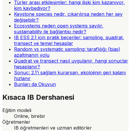
Türler arası etkileşimler: hangi ilişki kim kazanıyor,
kim kaybediyor?
Keystone species nedir, çıkarılırsa neden her şey
değişebilir?
Ecosystems neden open systems sayılır,
sustainability ile bağlantısı nedir?
IB ESS 2.1 için pratik beceriler: sampling, quadrat,
transect ve temel hesaplar
Random vs systematic sampling: taraflılığı (bias)
azaltmanın yolu
Quadrat ve transect nasıl uygulanır, hangi sonuçlar
hesaplanır?
Sonuç: 2.1’i sağlam kurarsan, ekolojinin geri kalanı
hızlanır
Bunları da Okuyun
Kısaca
IB Dershanesi
Eğitim modeli
Online, birebir
Öğretmenler
IB öğretmenleri ve uzman editörler