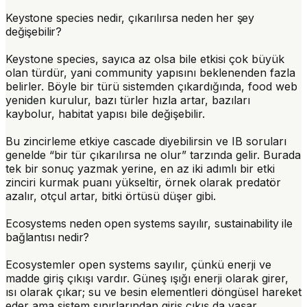
Keystone species nedir, çıkarılırsa neden her şey
değişebilir?
Keystone species
, sayıca az olsa bile etkisi çok büyük
olan türdür, yani community yapısını beklenenden fazla
belirler. Böyle bir türü sistemden çıkardığında, food web
yeniden kurulur, bazı türler hızla artar, bazıları
kaybolur, habitat yapısı bile değişebilir.
Bu zincirleme etkiye cascade diyebilirsin ve IB soruları
genelde “bir tür çıkarılırsa ne olur” tarzında gelir. Burada
tek bir sonuç yazmak yerine, en az iki adımlı bir etki
zinciri kurmak puanı yükseltir, örnek olarak predatör
azalır, otçul artar, bitki örtüsü düşer gibi.
Ecosystems neden open systems sayılır, sustainability ile
bağlantısı nedir?
Ecosystemler
open systems
sayılır, çünkü enerji ve
madde giriş çıkışı vardır. Güneş ışığı enerji olarak girer,
ısı olarak çıkar; su ve besin elementleri döngüsel hareket
eder ama sistem sınırlarından giriş çıkış da yaşar.