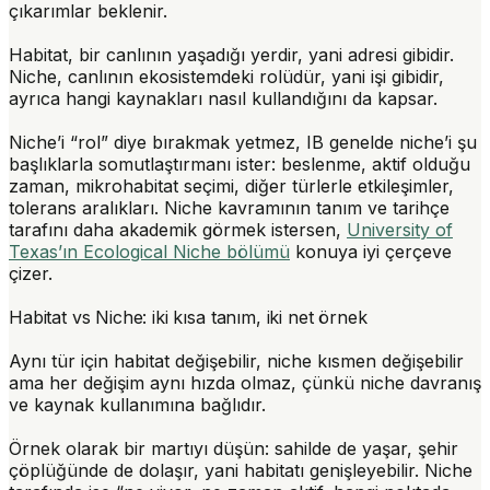
çıkarımlar beklenir.
Habitat
, bir canlının yaşadığı yerdir, yani adresi gibidir.
Niche
, canlının ekosistemdeki rolüdür, yani işi gibidir,
ayrıca hangi kaynakları nasıl kullandığını da kapsar.
Niche’i “rol” diye bırakmak yetmez, IB genelde niche’i şu
başlıklarla somutlaştırmanı ister: beslenme, aktif olduğu
zaman, mikrohabitat seçimi, diğer türlerle etkileşimler,
tolerans aralıkları. Niche kavramının tanım ve tarihçe
tarafını daha akademik görmek istersen,
University of
Texas’ın Ecological Niche bölümü
konuya iyi çerçeve
çizer.
Habitat vs Niche: iki kısa tanım, iki net örnek
Aynı tür için habitat değişebilir, niche kısmen değişebilir
ama her değişim aynı hızda olmaz, çünkü niche davranış
ve kaynak kullanımına bağlıdır.
Örnek olarak bir martıyı düşün: sahilde de yaşar, şehir
çöplüğünde de dolaşır, yani habitatı genişleyebilir. Niche