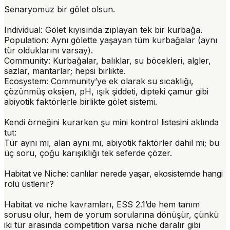
Senaryomuz bir gölet olsun.
Individual
: Gölet kıyısında zıplayan tek bir kurbağa.
Population
: Aynı gölette yaşayan tüm kurbağalar (aynı
tür olduklarını varsay).
Community
: Kurbağalar, balıklar, su böcekleri, algler,
sazlar, mantarlar; hepsi birlikte.
Ecosystem
: Community’ye ek olarak su sıcaklığı,
çözünmüş oksijen, pH, ışık şiddeti, dipteki çamur gibi
abiyotik faktörlerle birlikte gölet sistemi.
Kendi örneğini kurarken şu mini kontrol listesini aklında
tut:
Tür aynı mı
,
alan aynı mı
,
abiyotik faktörler dahil mi
; bu
üç soru, çoğu karışıklığı tek seferde çözer.
Habitat ve Niche: canlılar nerede yaşar, ekosistemde hangi
rolü üstlenir?
Habitat ve niche kavramları, ESS 2.1’de hem tanım
sorusu olur, hem de yorum sorularına dönüşür, çünkü
iki tür arasında competition varsa niche daralır gibi