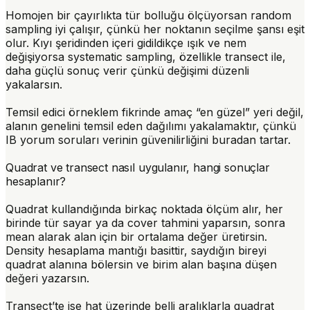
Homojen bir çayırlıkta tür bolluğu ölçüyorsan random
sampling iyi çalışır, çünkü her noktanın seçilme şansı eşit
olur. Kıyı şeridinden içeri gidildikçe ışık ve nem
değişiyorsa systematic sampling, özellikle transect ile,
daha güçlü sonuç verir çünkü değişimi düzenli
yakalarsın.
Temsil edici örneklem fikrinde amaç “en güzel” yeri değil,
alanın genelini temsil eden dağılımı yakalamaktır, çünkü
IB yorum soruları verinin güvenilirliğini buradan tartar.
Quadrat ve transect nasıl uygulanır, hangi sonuçlar
hesaplanır?
Quadrat kullandığında birkaç noktada ölçüm alır, her
birinde tür sayar ya da cover tahmini yaparsın, sonra
mean alarak alan için bir ortalama değer üretirsin.
Density hesaplama mantığı basittir, saydığın bireyi
quadrat alanına bölersin ve birim alan başına düşen
değeri yazarsın.
Transect’te ise hat üzerinde belli aralıklarla quadrat