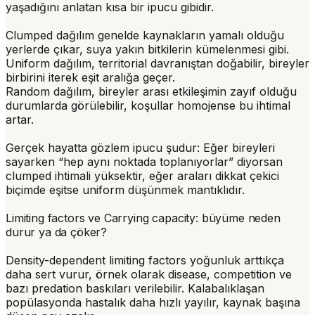
yaşadığını anlatan kısa bir ipucu gibidir.
Clumped
dağılım genelde kaynakların yamalı olduğu
yerlerde çıkar, suya yakın bitkilerin kümelenmesi gibi.
Uniform
dağılım, territorial davranıştan doğabilir, bireyler
birbirini iterek eşit aralığa geçer.
Random
dağılım, bireyler arası etkileşimin zayıf olduğu
durumlarda görülebilir, koşullar homojense bu ihtimal
artar.
Gerçek hayatta gözlem ipucu şudur: Eğer bireyleri
sayarken “hep aynı noktada toplanıyorlar” diyorsan
clumped ihtimali yüksektir, eğer araları dikkat çekici
biçimde eşitse uniform düşünmek mantıklıdır.
Limiting factors ve Carrying capacity: büyüme neden
durur ya da çöker?
Density-dependent limiting factors
yoğunluk arttıkça
daha sert vurur, örnek olarak
disease
,
competition
ve
bazı predation baskıları verilebilir. Kalabalıklaşan
popülasyonda hastalık daha hızlı yayılır, kaynak başına