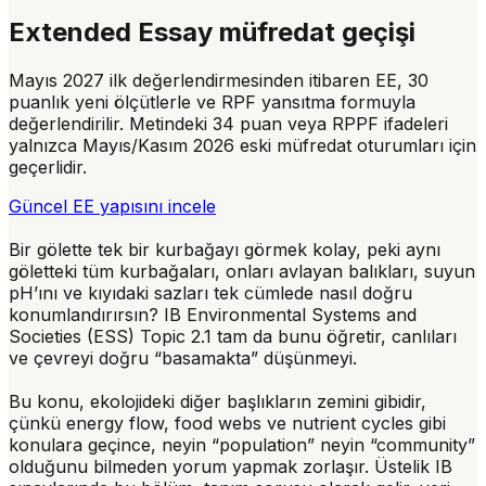
Extended Essay müfredat geçişi
Mayıs 2027 ilk değerlendirmesinden itibaren EE, 30
puanlık yeni ölçütlerle ve RPF yansıtma formuyla
değerlendirilir. Metindeki 34 puan veya RPPF ifadeleri
yalnızca Mayıs/Kasım 2026 eski müfredat oturumları için
geçerlidir.
Güncel EE yapısını incele
Bir gölette tek bir kurbağayı görmek kolay, peki aynı
göletteki tüm kurbağaları, onları avlayan balıkları, suyun
pH’ını ve kıyıdaki sazları tek cümlede nasıl doğru
konumlandırırsın? IB Environmental Systems and
Societies (ESS) Topic 2.1 tam da bunu öğretir, canlıları
ve çevreyi doğru “basamakta” düşünmeyi.
Bu konu, ekolojideki diğer başlıkların zemini gibidir,
çünkü
energy flow
,
food webs
ve
nutrient cycles
gibi
konulara geçince, neyin “population” neyin “community”
olduğunu bilmeden yorum yapmak zorlaşır. Üstelik IB