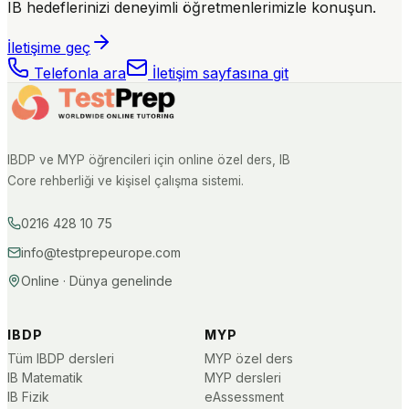
IB hedeflerinizi deneyimli öğretmenlerimizle konuşun.
İletişime geç
Telefonla ara
İletişim sayfasına git
IBDP ve MYP öğrencileri için online özel ders, IB
Core rehberliği ve kişisel çalışma sistemi.
0216 428 10 75
info@testprepeurope.com
Online · Dünya genelinde
IBDP
MYP
Tüm IBDP dersleri
MYP özel ders
IB Matematik
MYP dersleri
IB Fizik
eAssessment