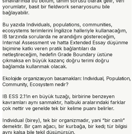
sınavlarında bu bölüm, tanım sorusu olarak gelir, veri
yorumlatır, basit bir fieldwork senaryosunu bile
bağlayabilir.
Bu yazıda Individuals, populations, communities,
ecosystems terimlerini İngilizce halleriyle kullanacağım,
IB tarzında sorularda ne arandığını göstereceğim,
Internal Assessment ve hatta Extended Essay düşünme
biçimine katkı veren pratik bağlantıları da
netleştireceğim, hedefin Grade Boundary üstüne
çıkmaksa en büyük kazanç doğru terimi doğru
bağlamda kullanmak olacak.
Ekolojide organizasyon basamakları: Individual, Population,
Community, Ecosystem nedir?
IB ESS 2.1’in en büyük tuzağı, birbirine benzeyen
kavramları aynı sanmaktır, halbuki aralarındaki farklar
çok nettir ve genelde tek bir kelime puanı belirler.
Individual
(birey), tek bir organizmadır, yani “bir canlı”
demektir. Bir çam ağacı, bir kurbağa, bir kedi; tür bilgisi
aynı kalsa bile tekil düşünürsün.