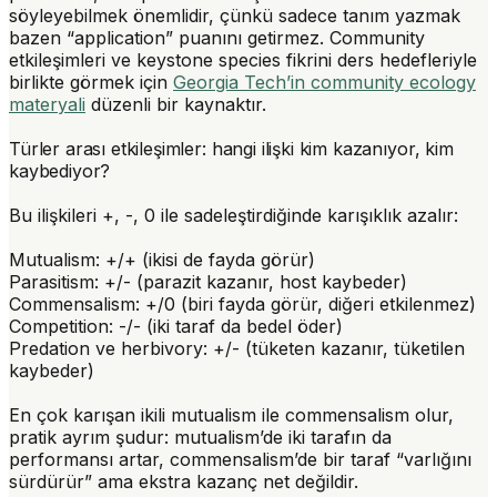
söyleyebilmek önemlidir, çünkü sadece tanım yazmak
bazen “application” puanını getirmez. Community
etkileşimleri ve keystone species fikrini ders hedefleriyle
birlikte görmek için
Georgia Tech’in community ecology
materyali
düzenli bir kaynaktır.
Türler arası etkileşimler: hangi ilişki kim kazanıyor, kim
kaybediyor?
Bu ilişkileri +, -, 0 ile sadeleştirdiğinde karışıklık azalır:
Mutualism
: +/+ (ikisi de fayda görür)
Parasitism
: +/- (parazit kazanır, host kaybeder)
Commensalism
: +/0 (biri fayda görür, diğeri etkilenmez)
Competition
: -/- (iki taraf da bedel öder)
Predation
ve
herbivory
: +/- (tüketen kazanır, tüketilen
kaybeder)
En çok karışan ikili mutualism ile commensalism olur,
pratik ayrım şudur: mutualism’de iki tarafın da
performansı artar, commensalism’de bir taraf “varlığını
sürdürür” ama ekstra kazanç net değildir.