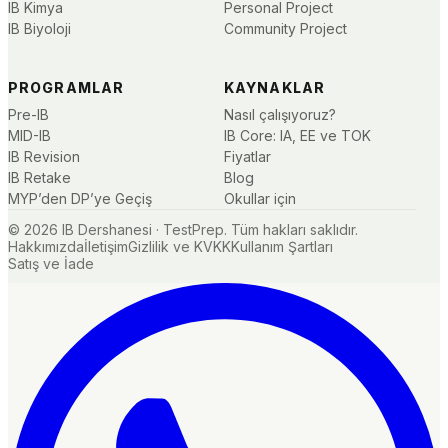
IB Kimya
Personal Project
IB Biyoloji
Community Project
PROGRAMLAR
KAYNAKLAR
Pre-IB
Nasıl çalışıyoruz?
MID-IB
IB Core: IA, EE ve TOK
IB Revision
Fiyatlar
IB Retake
Blog
MYP’den DP’ye Geçiş
Okullar için
©
2026
IB Dershanesi · TestPrep. Tüm hakları saklıdır.
Hakkımızda
İletişim
Gizlilik ve KVKK
Kullanım Şartları
Satış ve İade