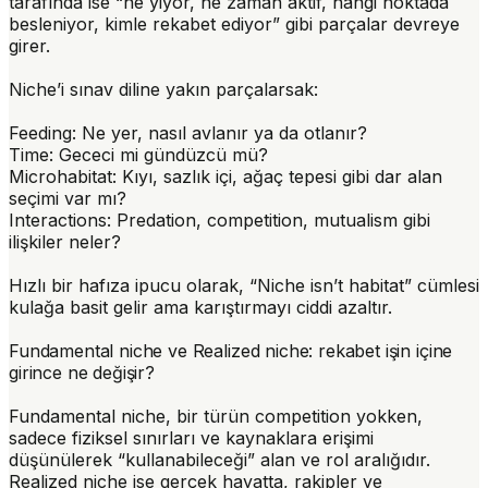
tarafında ise “ne yiyor, ne zaman aktif, hangi noktada
besleniyor, kimle rekabet ediyor” gibi parçalar devreye
girer.
Niche’i sınav diline yakın parçalarsak:
Feeding
: Ne yer, nasıl avlanır ya da otlanır?
Time
: Gececi mi gündüzcü mü?
Microhabitat
: Kıyı, sazlık içi, ağaç tepesi gibi dar alan
seçimi var mı?
Interactions
: Predation, competition, mutualism gibi
ilişkiler neler?
Hızlı bir hafıza ipucu olarak, “Niche isn’t habitat” cümlesi
kulağa basit gelir ama karıştırmayı ciddi azaltır.
Fundamental niche ve Realized niche: rekabet işin içine
girince ne değişir?
Fundamental niche
, bir türün competition yokken,
sadece fiziksel sınırları ve kaynaklara erişimi
düşünülerek “kullanabileceği” alan ve rol aralığıdır.
Realized niche
ise gerçek hayatta, rakipler ve