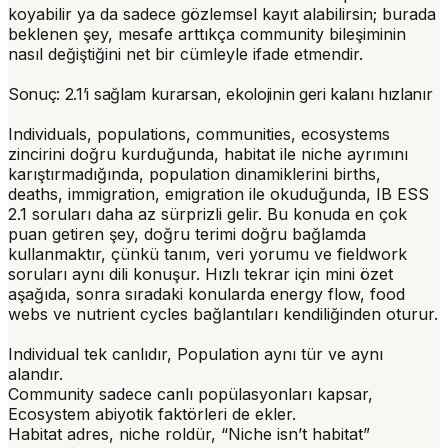
koyabilir ya da sadece gözlemsel kayıt alabilirsin; burada
beklenen şey, mesafe arttıkça community bileşiminin
nasıl değiştiğini net bir cümleyle ifade etmendir.
Sonuç: 2.1’i sağlam kurarsan, ekolojinin geri kalanı hızlanır
Individuals, populations, communities, ecosystems
zincirini doğru kurduğunda, habitat ile niche ayrımını
karıştırmadığında, population dinamiklerini births,
deaths, immigration, emigration ile okuduğunda, IB ESS
2.1 soruları daha az sürprizli gelir. Bu konuda en çok
puan getiren şey, doğru terimi doğru bağlamda
kullanmaktır, çünkü tanım, veri yorumu ve fieldwork
soruları aynı dili konuşur. Hızlı tekrar için mini özet
aşağıda, sonra sıradaki konularda energy flow, food
webs ve nutrient cycles bağlantıları kendiliğinden oturur.
Individual
tek canlıdır,
Population
aynı tür ve aynı
alandır.
Community
sadece canlı popülasyonları kapsar,
Ecosystem
abiyotik faktörleri de ekler.
Habitat
adres,
niche
roldür, “Niche isn’t habitat”