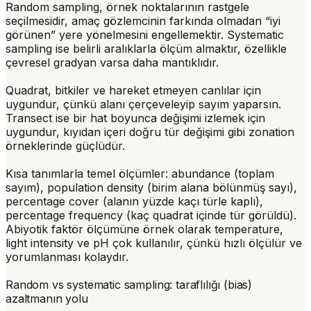
Random sampling
, örnek noktalarının rastgele
seçilmesidir, amaç gözlemcinin farkında olmadan “iyi
görünen” yere yönelmesini engellemektir.
Systematic
sampling
ise belirli aralıklarla ölçüm almaktır, özellikle
çevresel gradyan varsa daha mantıklıdır.
Quadrat
, bitkiler ve hareket etmeyen canlılar için
uygundur, çünkü alanı çerçeveleyip sayım yaparsın.
Transect
ise bir hat boyunca değişimi izlemek için
uygundur, kıyıdan içeri doğru tür değişimi gibi zonation
örneklerinde güçlüdür.
Kısa tanımlarla temel ölçümler:
abundance
(toplam
sayım),
population density
(birim alana bölünmüş sayı),
percentage cover
(alanın yüzde kaçı türle kaplı),
percentage frequency
(kaç quadrat içinde tür görüldü).
Abiyotik faktör ölçümüne örnek olarak temperature,
light intensity ve pH çok kullanılır, çünkü hızlı ölçülür ve
yorumlanması kolaydır.
Random vs systematic sampling: taraflılığı (bias)
azaltmanın yolu