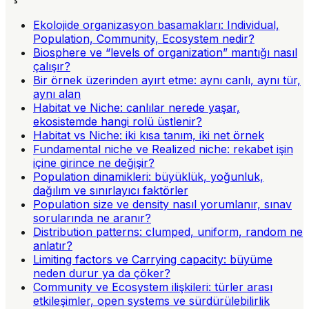
Ekolojide organizasyon basamakları: Individual,
Population, Community, Ecosystem nedir?
Biosphere ve “levels of organization” mantığı nasıl
çalışır?
Bir örnek üzerinden ayırt etme: aynı canlı, aynı tür,
aynı alan
Habitat ve Niche: canlılar nerede yaşar,
ekosistemde hangi rolü üstlenir?
Habitat vs Niche: iki kısa tanım, iki net örnek
Fundamental niche ve Realized niche: rekabet işin
içine girince ne değişir?
Population dinamikleri: büyüklük, yoğunluk,
dağılım ve sınırlayıcı faktörler
Population size ve density nasıl yorumlanır, sınav
sorularında ne aranır?
Distribution patterns: clumped, uniform, random ne
anlatır?
Limiting factors ve Carrying capacity: büyüme
neden durur ya da çöker?
Community ve Ecosystem ilişkileri: türler arası
etkileşimler, open systems ve sürdürülebilirlik