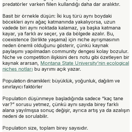
predatörler varken fiilen kullandığı daha dar aralıktır.
Basit bir örnekle düşün: İki kuş türü aynı boydaki
böcekleri aynı ağaç katmanında yakalıyorsa, uzun
vadede biri aynı noktada kalamaz, ya başka katmana
kayar, ya farklı av seçer, ya da bölgede azalır. Bu,
coexistence (birlikte yaşama) için niche ayrışmasının
neden önemli olduğunu gösterir, çünkü kaynak
paylaşımı yapılmadan community dengesi kolay bozulur.
Niche ve competition ilişkisini ders notu gibi özetleyen bir
kaynak ararsan,
Montana State University’nin ecological
niches notları
bu ayrımı açık yazar.
Population dinamikleri: büyüklük, yoğunluk, dağılım ve
sınırlayıcı faktörler
Population düşünmeye başladığında sadece “kaç tane
var?” sorusu yetmez, çünkü aynı sayıda birey farklı
alana yayılmışsa sonuç değişir, ayrıca artış ya da azalışın
nedeni de sorulabilir.
Population size
, toplam birey sayısıdır.