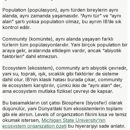
Population
(popülasyon), aynı türden bireylerin aynı
alanda, aynı zamanda yaşamasıdır. “Aynı tür” ve “aynı
alan” şartı yoksa population olmaz, bu ayrım IB’de sık
kontrol edilir.
Community
(komünite), aynı alanda yaşayan farklı
türlerin tüm popülasyonlarıdır. Yani birçok population bir
araya gelir, aralarında etkileşim vardır, ancak “abiyotik
faktörleri” dahil etmezsin.
Ecosystem
(ekosistem), community artı abiyotik çevredir,
yani su, toprak, ışık, sıcaklık gibi faktörler de sisteme
dahil olur. IB’nin klasik hatası burada çıkar, community
ile ecosystem karıştırılır, çünkü ikisi de “aynı alan” der,
ama ecosystem mutlaka fiziksel çevreyi de kapsar.
Bu basamakların üst çatısı
Biosphere
(biyosfer) olarak
düşünülür, yani Dünya’daki tüm ekosistemlerin toplamı
gibi ele alırsın. Levels of organization fikrini kısa ve temiz
okumak istersen,
Michigan State University’nin
ecosystem organization özeti
bu hiyerarşiyi sade anlatır.