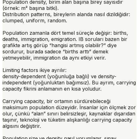
Population density
, birim alan başına birey sayısıdır
(örnek: m² başına bitki).
Distribution patterns
, bireylerin alanda nasıl dizildiğidir:
clumped
,
uniform
,
random
.
Population zamanla dört temel süreçle değişir:
births
,
deaths
,
immigration
,
emigration
. IB soruları bazen bir
grafikte artış görüp “hangisi artmış olabilir?” diye
sordurur, burada sadece “births arttı” demek
yetmeyebilir, immigration da aynı etkiyi verir.
Limiting factors
ikiye ayrılır:
density-dependent
(yoğunluğa bağlı) ve
density-
independent
(yoğunluktan bağımsız). Bu ayrım, carrying
capacity fikrini anlamanın en kısa yoludur.
Carrying capacity
, bir ortamın sürdürebileceği
maksimum population düzeyidir. İnsanlar için ölçmek zor
olur, çünkü “alan” sınırı belirsizleşir, kaynaklar dışarıdan
taşınır, teknoloji ve tüketim alışkanlığı carrying capacity
algısını değiştirir.
Population size ve density nasıl yorumlanır, sınav