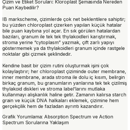
Çizim ve Etiket Soruları: Kloroplast Şemasında Nereden
Puan Kaybedilir?
IB markscheme, çizimlerde çok net beklentilere sahiptir;
bu yüzden chloroplast çizerken yapılan küçük hatalar
bile puan kaybına yol açar. En sık görülen hatalardan
bazıları, granum ile tek tek thylakoidleri karıştırmak,
stroma yerine “cytoplasm” yazmak, çift zarlı yapıyı
göstermemek ya da thylakoidleri granum içinde rastgele
noktalar gibi çizmek şeklindedir.
Kendine basit bir çizim rutini oluşturmak işini çok
kolaylaştırır; her chloroplast çiziminde
outer membrane
,
inner membrane
, arada stroma ile dolu iç kısım, belirgin
birkaç
granum
, bu granumların yanlarına tek tek çizilmiş
thylakoid
diskleri ve
stroma
label’larını mutlaka
kullanmayı alışkanlık haline getir. Zamanın kalırsa starch
grain ve küçük DNA halkaları eklemek, çizimine hem
gerçekçilik hem de fazladan ayrıntı kazandırır.
Grafik Yorumlama: Absorption Spectrum ve Action
Spectrum Sorularına Yaklaşım