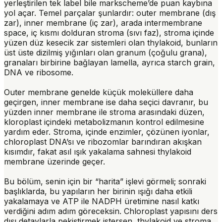
yerleştirilen tek label bile markscheme’de puan kaybına
yol açar. Temel parçalar şunlardır:
outer membrane
(dış
zar),
inner membrane
(iç zar), arada
intermembrane
space
, iç kısmı dolduran
stroma
(sıvı faz), stroma içinde
yüzen düz kesecik zar sistemleri olan
thylakoid
, bunların
üst üste dizilmiş yığınları olan
granum
(çoğulu grana),
granaları birbirine bağlayan
lamella
, ayrıca
starch grain
,
DNA
ve
ribosome
.
Outer membrane genelde küçük moleküllere daha
geçirgen, inner membrane ise daha seçici davranır, bu
yüzden inner membrane ile stroma arasındaki düzen,
kloroplast içindeki metabolizmanın kontrol edilmesine
yardım eder. Stroma, içinde enzimler, çözünen iyonlar,
chloroplast DNA’sı ve ribozomlar barındıran akışkan
kısımdır, fakat asıl ışık yakalama sahnesi thylakoid
membrane üzerinde geçer.
Bu bölüm, senin için bir “harita” işlevi görmeli; sonraki
başlıklarda, bu yapıların her birinin ışığı daha etkili
yakalamaya ve ATP ile NADPH üretimine nasıl katkı
verdiğini adım adım göreceksin. Chloroplast yapısını ders
dışı detaylarla pekiştirmek istersen, thylakoid ve stroma