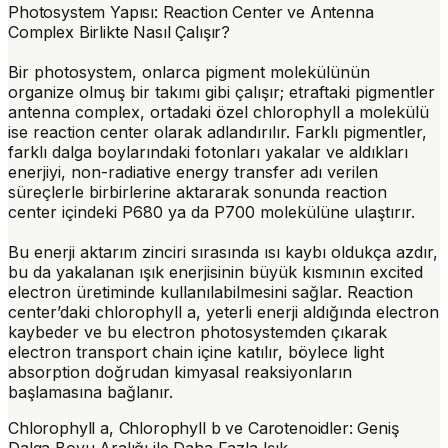
Photosystem Yapısı: Reaction Center ve Antenna
Complex Birlikte Nasıl Çalışır?
Bir photosystem, onlarca pigment molekülünün
organize olmuş bir takımı gibi çalışır; etraftaki pigmentler
antenna complex
, ortadaki özel chlorophyll a molekülü
ise
reaction center
olarak adlandırılır. Farklı pigmentler,
farklı dalga boylarındaki fotonları yakalar ve aldıkları
enerjiyi, non-radiative energy transfer adı verilen
süreçlerle birbirlerine aktararak sonunda reaction
center içindeki P680 ya da P700 molekülüne ulaştırır.
Bu enerji aktarım zinciri sırasında ısı kaybı oldukça azdır,
bu da yakalanan ışık enerjisinin büyük kısmının excited
electron üretiminde kullanılabilmesini sağlar. Reaction
center’daki chlorophyll a, yeterli enerji aldığında electron
kaybeder ve bu electron photosystemden çıkarak
electron transport chain içine katılır, böylece light
absorption doğrudan kimyasal reaksiyonların
başlamasına bağlanır.
Chlorophyll a, Chlorophyll b ve Carotenoidler: Geniş
Dalga Boyu Aralığı ile Daha Fazla Işık