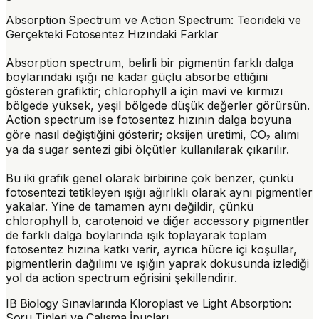
Absorption Spectrum ve Action Spectrum: Teorideki ve
Gerçekteki Fotosentez Hızındaki Farklar
Absorption spectrum
, belirli bir pigmentin farklı dalga
boylarındaki ışığı ne kadar güçlü absorbe ettiğini
gösteren grafiktir; chlorophyll a için mavi ve kırmızı
bölgede yüksek, yeşil bölgede düşük değerler görürsün.
Action spectrum
ise fotosentez hızının dalga boyuna
göre nasıl değiştiğini gösterir; oksijen üretimi, CO₂ alımı
ya da sugar sentezi gibi ölçütler kullanılarak çıkarılır.
Bu iki grafik genel olarak birbirine çok benzer, çünkü
fotosentezi tetikleyen ışığı ağırlıklı olarak aynı pigmentler
yakalar. Yine de tamamen aynı değildir, çünkü
chlorophyll b, carotenoid ve diğer accessory pigmentler
de farklı dalga boylarında ışık toplayarak toplam
fotosentez hızına katkı verir, ayrıca hücre içi koşullar,
pigmentlerin dağılımı ve ışığın yaprak dokusunda izlediği
yol da action spectrum eğrisini şekillendirir.
IB Biology Sınavlarında Kloroplast ve Light Absorption:
Soru Tipleri ve Çalışma İpuçları