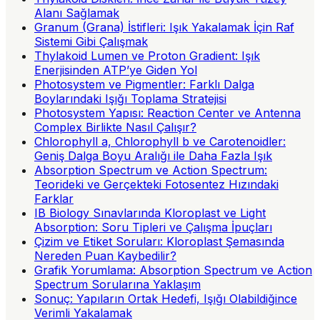
Alanı Sağlamak
Granum (Grana) İstifleri: Işık Yakalamak İçin Raf
Sistemi Gibi Çalışmak
Thylakoid Lumen ve Proton Gradient: Işık
Enerjisinden ATP’ye Giden Yol
Photosystem ve Pigmentler: Farklı Dalga
Boylarındaki Işığı Toplama Stratejisi
Photosystem Yapısı: Reaction Center ve Antenna
Complex Birlikte Nasıl Çalışır?
Chlorophyll a, Chlorophyll b ve Carotenoidler:
Geniş Dalga Boyu Aralığı ile Daha Fazla Işık
Absorption Spectrum ve Action Spectrum:
Teorideki ve Gerçekteki Fotosentez Hızındaki
Farklar
IB Biology Sınavlarında Kloroplast ve Light
Absorption: Soru Tipleri ve Çalışma İpuçları
Çizim ve Etiket Soruları: Kloroplast Şemasında
Nereden Puan Kaybedilir?
Grafik Yorumlama: Absorption Spectrum ve Action
Spectrum Sorularına Yaklaşım
Sonuç: Yapıların Ortak Hedefi, Işığı Olabildiğince
Verimli Yakalamak