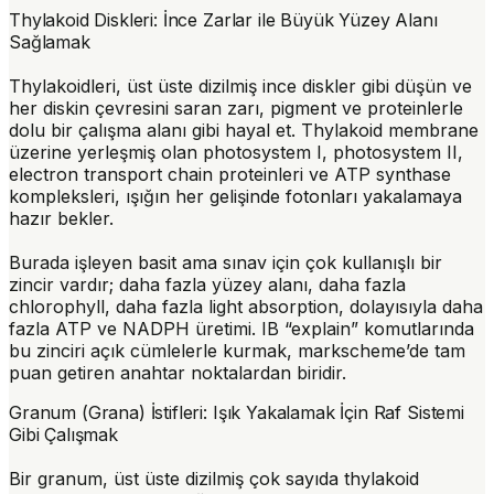
Thylakoid Diskleri: İnce Zarlar ile Büyük Yüzey Alanı
Sağlamak
Thylakoidleri, üst üste dizilmiş ince diskler gibi düşün ve
her diskin çevresini saran zarı, pigment ve proteinlerle
dolu bir çalışma alanı gibi hayal et.
Thylakoid membrane
üzerine yerleşmiş olan photosystem I, photosystem II,
electron transport chain proteinleri ve ATP synthase
kompleksleri, ışığın her gelişinde fotonları yakalamaya
hazır bekler.
Burada işleyen basit ama sınav için çok kullanışlı bir
zincir vardır;
daha fazla yüzey alanı, daha fazla
chlorophyll, daha fazla light absorption
, dolayısıyla daha
fazla ATP ve NADPH üretimi. IB “explain” komutlarında
bu zinciri açık cümlelerle kurmak, markscheme’de tam
puan getiren anahtar noktalardan biridir.
Granum (Grana) İstifleri: Işık Yakalamak İçin Raf Sistemi
Gibi Çalışmak
Bir granum, üst üste dizilmiş çok sayıda thylakoid