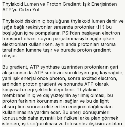
Thylakoid Lumen ve Proton Gradient: Işık Enerjisinden
ATP’ye Giden Yol
Thylakoid diskinin iç boşluğuna
thylakoid lumen
denir ve
ışığa bağlı reaksiyonlar sırasında protonlar (H⁺) bu
boşluğun içine pompalanır. PSII’den başlayan electron
transport chain, suyun parçalanmasıyla açığa çıkan
elektronları kullanırken, aynı anda protonları stroma
tarafından lumene taşır ve burada
proton gradient
oluşur.
Bu gradient, ATP synthase üzerinden protonların geri
akışı sırasında
ATP sentezini
sürükleyen güç kaynağıdır;
yani ışık enerjisi önce photon, sonra excited electron,
ardından proton gradient ve sonunda ATP olarak
kimyasal enerji şeklinde depolanır. Thylakoid
membrane’in iç ve dış yüzeyinin ayrılmış olması, bu
proton farkının korunmasını sağlar ve bu da light
absorption sonrası elde edilen enerjinin dağılmadan
kullanılmasına yardım eder. Bu enerji dönüşümleri
konusunda daha ayrıntılı bir fiziksel arka plan görmek
istersen, ışık soğurulması ve fotosentez ilişkisini anlatan