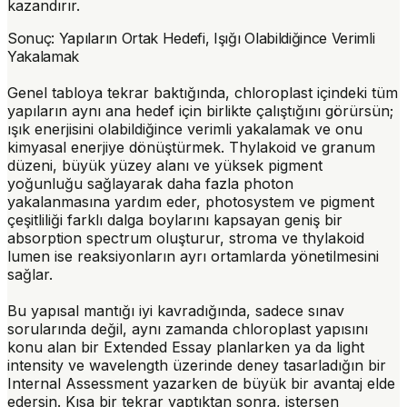
kazandırır.
Sonuç: Yapıların Ortak Hedefi, Işığı Olabildiğince Verimli
Yakalamak
Genel tabloya tekrar baktığında, chloroplast içindeki tüm
yapıların aynı ana hedef için birlikte çalıştığını görürsün;
ışık enerjisini olabildiğince verimli yakalamak ve onu
kimyasal enerjiye dönüştürmek
. Thylakoid ve granum
düzeni, büyük yüzey alanı ve yüksek pigment
yoğunluğu sağlayarak daha fazla photon
yakalanmasına yardım eder, photosystem ve pigment
çeşitliliği farklı dalga boylarını kapsayan geniş bir
absorption spectrum oluşturur, stroma ve thylakoid
lumen ise reaksiyonların ayrı ortamlarda yönetilmesini
sağlar.
Bu yapısal mantığı iyi kavradığında, sadece sınav
sorularında değil, aynı zamanda chloroplast yapısını
konu alan bir Extended Essay planlarken ya da light
intensity ve wavelength üzerinde deney tasarladığın bir
Internal Assessment yazarken de büyük bir avantaj elde
edersin. Kısa bir tekrar yaptıktan sonra, istersen