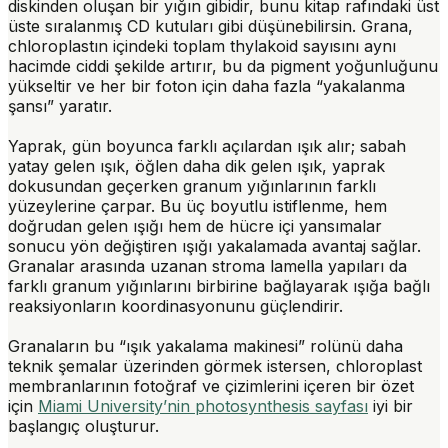
diskinden oluşan bir yığın gibidir, bunu kitap rafındaki üst
üste sıralanmış CD kutuları gibi düşünebilirsin.
Grana
,
chloroplastın içindeki toplam thylakoid sayısını aynı
hacimde ciddi şekilde artırır, bu da pigment yoğunluğunu
yükseltir ve her bir foton için daha fazla “yakalanma
şansı” yaratır.
Yaprak, gün boyunca farklı açılardan ışık alır; sabah
yatay gelen ışık, öğlen daha dik gelen ışık, yaprak
dokusundan geçerken granum yığınlarının farklı
yüzeylerine çarpar. Bu üç boyutlu istiflenme, hem
doğrudan gelen ışığı hem de hücre içi yansımalar
sonucu yön değiştiren ışığı yakalamada avantaj sağlar.
Granalar arasında uzanan
stroma lamella
yapıları da
farklı granum yığınlarını birbirine bağlayarak ışığa bağlı
reaksiyonların koordinasyonunu güçlendirir.
Granaların bu “ışık yakalama makinesi” rolünü daha
teknik şemalar üzerinden görmek istersen, chloroplast
membranlarının fotoğraf ve çizimlerini içeren bir özet
için
Miami University’nin photosynthesis sayfası
iyi bir
başlangıç oluşturur.