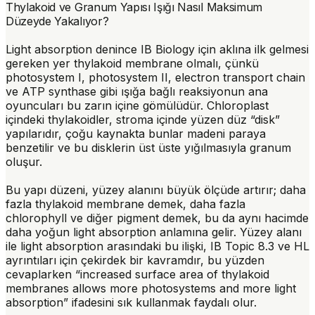
Thylakoid ve Granum Yapısı Işığı Nasıl Maksimum
Düzeyde Yakalıyor?
Light absorption denince IB Biology için aklına ilk gelmesi
gereken yer
thylakoid membrane
olmalı, çünkü
photosystem I, photosystem II, electron transport chain
ve ATP synthase gibi ışığa bağlı reaksiyonun ana
oyuncuları bu zarın içine gömülüdür. Chloroplast
içindeki thylakoidler, stroma içinde yüzen düz “disk”
yapılarıdır, çoğu kaynakta bunlar madeni paraya
benzetilir ve bu disklerin üst üste yığılmasıyla
granum
oluşur.
Bu yapı düzeni, yüzey alanını büyük ölçüde artırır; daha
fazla thylakoid membrane demek, daha fazla
chlorophyll ve diğer pigment demek, bu da aynı hacimde
daha yoğun light absorption
anlamına gelir. Yüzey alanı
ile light absorption arasındaki bu ilişki, IB Topic 8.3 ve HL
ayrıntıları için çekirdek bir kavramdır, bu yüzden
cevaplarken “increased surface area of thylakoid
membranes allows more photosystems and more light
absorption” ifadesini sık kullanmak faydalı olur.