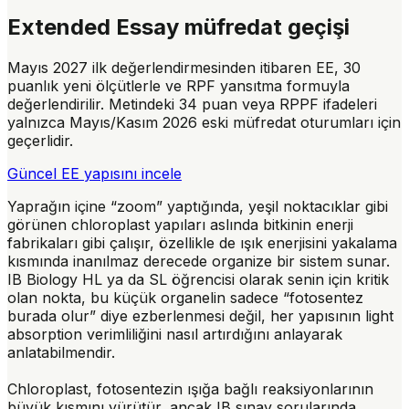
Extended Essay müfredat geçişi
Mayıs 2027 ilk değerlendirmesinden itibaren EE, 30
puanlık yeni ölçütlerle ve RPF yansıtma formuyla
değerlendirilir. Metindeki 34 puan veya RPPF ifadeleri
yalnızca Mayıs/Kasım 2026 eski müfredat oturumları için
geçerlidir.
Güncel EE yapısını incele
Yaprağın içine “zoom” yaptığında, yeşil noktacıklar gibi
görünen
chloroplast
yapıları aslında bitkinin enerji
fabrikaları gibi çalışır, özellikle de ışık enerjisini yakalama
kısmında inanılmaz derecede organize bir sistem sunar.
IB Biology HL ya da SL öğrencisi olarak senin için kritik
olan nokta, bu küçük organelin sadece “fotosentez
burada olur” diye ezberlenmesi değil, her yapısının
light
absorption
verimliliğini nasıl artırdığını anlayarak
anlatabilmendir.
Chloroplast, fotosentezin ışığa bağlı reaksiyonlarının
büyük kısmını yürütür, ancak IB sınav sorularında