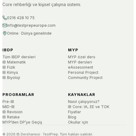
Core rehberliği ve kişisel çalışma sistemi.
0216 428 10 75
info@testprepeurope.com
Online · Dünya genelinde
IBDP
MYP
Tüm IBDP dersleri
MYP özel ders
IB Matematik
MYP dersleri
IB Fizik
eAssessment
IB Kimya
Personal Project
IB Biyoloji
Community Project
PROGRAMLAR
KAYNAKLAR
Pre-IB
Nasıl çalışıyoruz?
MID-IB
IB Core: IA, EE ve TOK
IB Revision
Fiyatlar
IB Retake
Blog
MYP’den DP’ye Geçiş
Okullar için
©
2026
IB Dershanesi · TestPrep. Tüm hakları saklıdır.