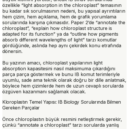
özellikle “light absorption in the chloroplast” temasının
bu kadar sık sorulmasının nedeni, bu yapısal ayrıntıların
hem çizim, hem açıklama, hem de grafik yorumlama
sorularında karşına çıkmasıdır. Paper 2’de “annotate the
chloroplast”, “explain how chloroplast structure is
adapted for its function” ya da “outline how pigments
absorb different wavelengths of light” tarzı komutlar
gördüğünde, aslında hep aynı çekirdek konu etrafında
dönersin.
Bu yazının amacı,
chloroplast yapılarının light
absorption kapasitesini nasıl maksimuma çıkardığını
parça parça göstermek ve bunu IB komut terimleriyle
uyumlu, sade ama teknik olarak doğru bir dille anlatmak,
böylece hem çizimlerde hem de uzun cevaplı sorularda
özgüven kazanmanı sağlamak olacak.
Kloroplastın Temel Yapısı: IB Biology Sorularında Bilmen
Gereken Parçalar
Önce chloroplastın büyük resmini netleştirmek gerekir,
çünkü “annotate a chloroplast” tarzı sorularda yanlış