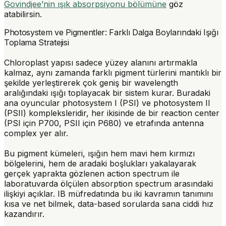
Govindjee’nin ışık absorpsiyonu bölümüne
göz
atabilirsin.
Photosystem ve Pigmentler: Farklı Dalga Boylarındaki Işığı
Toplama Stratejisi
Chloroplast yapısı sadece yüzey alanını artırmakla
kalmaz, aynı zamanda farklı
pigment
türlerini mantıklı bir
şekilde yerleştirerek çok geniş bir
wavelength
aralığındaki ışığı toplayacak bir sistem kurar. Buradaki
ana oyuncular
photosystem I (PSI)
ve
photosystem II
(PSII)
kompleksleridir, her ikisinde de bir
reaction center
(PSI için P700, PSII için P680) ve etrafında
antenna
complex
yer alır.
Bu pigment kümeleri, ışığın hem mavi hem kırmızı
bölgelerini, hem de aradaki boşlukları yakalayarak
gerçek yaprakta gözlenen
action spectrum
ile
laboratuvarda ölçülen
absorption spectrum
arasındaki
ilişkiyi açıklar. IB müfredatında bu iki kavramın tanımını
kısa ve net bilmek, data-based sorularda sana ciddi hız
kazandırır.