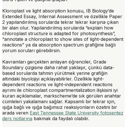
Kloroplast ve light absorption konusu, IB Biology’de
Extended Essay
,
Internal Assessment
ve özellikle Paper
2 yapılandırılmış sorularda tekrar tekrar karşına çıkan
bir alan olur. Yapılandırılmış sorularda “explain how
chloroplast structure is adapted for photosynthesis”,
“annotate a chloroplast to show sites of light-dependent
reactions” ya da absorption spectrum grafiğine bağlı
yorum soruları görebilirsin.
Kavramları gerçekten anlayan öğrenciler, Grade
Boundary çizgisine daha rahat yaklaşır, çünkü data-
based sorularda tahmin yürütmek yerine grafiğin
altındaki biyolojiyi açıklayabilirler. Özellikle light-
dependent reactions ve light-independent reactions
ayrımı ile chloroplast compartmentalization ilişkisini iyi
kuran açıklamalar, markscheme’de sık görülen anahtar
cümleleri yakalamanı sağlar. Kapsamlı bir tekrar için,
ışığa bağlı ve ışığa bağımsız reaksiyonların özetini bir
arada veren
East Tennessee State University fotosentez
ders notlarına
bakmak da faydalı olabilir.