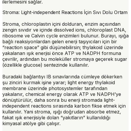
ilerlemesini sağlar.
Stroma: Light-independent Reactions İçin Sıvı Dolu Ortam
Stroma
, chloroplastın içini dolduran, enzim açısından
zengin sıvıdır ve içinde dissolved ions, chloroplast DNA,
ribosome ve Calvin cycle enzimleri bulunur. Burayı, ışığa
bağlı reaksiyonlardan gelen enerji taşıyıcıları için bir
“reaction space” gibi düşünebilirsin; thylakoid üzerinde
yakalanan ışık enerjisi önce ATP ve NADPH formuna
çevrilir, ardından bu moleküller stromaya geçerek sugar
(özellikle glucose) sentezinde kullanılır.
Buradaki bağlantıyı IB sınavlarında cümleye dökerken
şu zinciri kurmak işine yarar;
light energy
thylakoid
membrane üzerinde photosystemler tarafından
yakalanır,
chemical energy
olarak ATP ve NADPH’ye
dönüştürülür, daha sonra bu enerji stromada
light-
independent reactions
sırasında karbon fikse etmek için
kullanılır. Yani stroma, ışığı doğrudan absorbe etmez,
fakat ışık enerjisiyle dolan “yakıtların” kullanıldığı
kimyasal atölye gibi çalışır.