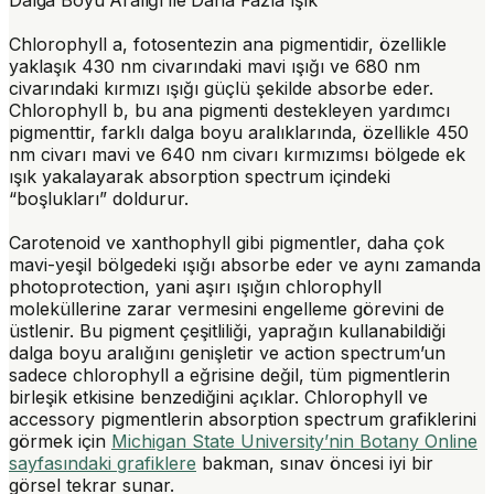
Chlorophyll a
, fotosentezin ana pigmentidir, özellikle
yaklaşık 430 nm civarındaki mavi ışığı ve 680 nm
civarındaki kırmızı ışığı güçlü şekilde absorbe eder.
Chlorophyll b
, bu ana pigmenti destekleyen yardımcı
pigmenttir, farklı dalga boyu aralıklarında, özellikle 450
nm civarı mavi ve 640 nm civarı kırmızımsı bölgede ek
ışık yakalayarak absorption spectrum içindeki
“boşlukları” doldurur.
Carotenoid
ve
xanthophyll
gibi pigmentler, daha çok
mavi-yeşil bölgedeki ışığı absorbe eder ve aynı zamanda
photoprotection
, yani aşırı ışığın chlorophyll
moleküllerine zarar vermesini engelleme görevini de
üstlenir. Bu pigment çeşitliliği, yaprağın kullanabildiği
dalga boyu aralığını genişletir ve action spectrum’un
sadece chlorophyll a eğrisine değil, tüm pigmentlerin
birleşik etkisine benzediğini açıklar. Chlorophyll ve
accessory pigmentlerin absorption spectrum grafiklerini
görmek için
Michigan State University’nin Botany Online
sayfasındaki grafiklere
bakman, sınav öncesi iyi bir
görsel tekrar sunar.