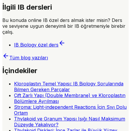
İlgili IB dersleri
Bu konuda online IB özel ders almak ister misin? Ders
ve seviyene uygun deneyimli bir IB öğretmeniyle birebir
çalış.
IB Biology
özel ders
Tüm blog yazıları
İçindekiler
Kloroplastın Temel Yapısı: IB Biology Sorularında
Bilmen Gereken Parçalar
Çift Zarlı Yapı (Double Membrane) ve Kloroplastın
Bölümlere Ayrılması
Stroma: Light-independent Reactions İçin Sıvı Dolu
Ortam
Thylakoid ve Granum Yapısı Işığı Nasıl Maksimum
Düzeyde Yakalıyor?
Thylakoid Diskleri: İnce Zarlar ile Büyük Yüzey