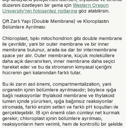
düzenini özetleyen bir şema için
Western Oregon
University’nin fotosentez notlarına
göz atabilirsin.
Çift Zarlı Yapı (Double Membrane) ve Kloroplastın
Bölümlere Ayrılması
Chloroplast, tıpkı mitochondrion gibi
double membrane
ile çevrilidir, yani bir outer membrane ve bir inner
membrane bulunur, arada ise dar bir
intermembrane
space
yer alır. Outer membrane, küçük moleküllere
daha açık davranırken, inner membrane daha seçici
hareket eder ve bu da stromanın kimyasal içeriğini
hücrenin geri kalanından farklı tutar.
Bu iki zarın asıl önemi,
compartmentalization
, yani
organelin içinin bölümlere ayrılmasıdır; böylece ışığa
bağlı reaksiyonlar thylakoid membrane ve thylakoid
lumen içinde yürürken, ışığa bağımsız reaksiyonlar
stromada, farklı enzim setleri ve farklı pH koşulları ile
gerçekleşebilir. IB için önemli olan cümleyi net kurmak
gerekir; chloroplast içinin bölümlere ayrılması,
reaksiyonların hem
verimli
, hem de
kontrollü
bir şekilde