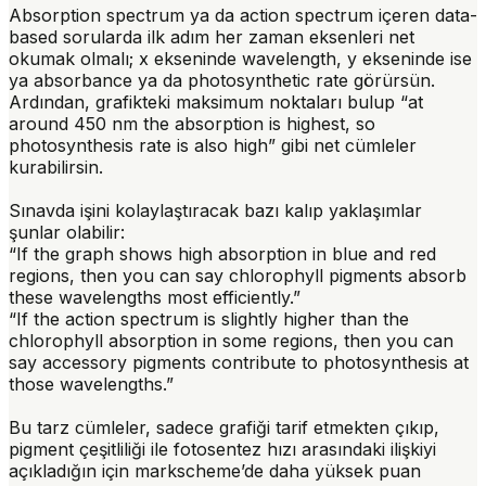
Absorption spectrum ya da action spectrum içeren data-
based sorularda ilk adım her zaman eksenleri net
okumak olmalı; x ekseninde wavelength, y ekseninde ise
ya absorbance ya da photosynthetic rate görürsün.
Ardından, grafikteki maksimum noktaları bulup “at
around 450 nm the absorption is highest, so
photosynthesis rate is also high” gibi net cümleler
kurabilirsin.
Sınavda işini kolaylaştıracak bazı kalıp yaklaşımlar
şunlar olabilir:
“If the graph shows high absorption in blue and red
regions, then you can say chlorophyll pigments absorb
these wavelengths most efficiently.”
“If the action spectrum is slightly higher than the
chlorophyll absorption in some regions, then you can
say accessory pigments contribute to photosynthesis at
those wavelengths.”
Bu tarz cümleler, sadece grafiği tarif etmekten çıkıp,
pigment çeşitliliği ile fotosentez hızı arasındaki ilişkiyi
açıkladığın için markscheme’de daha yüksek puan