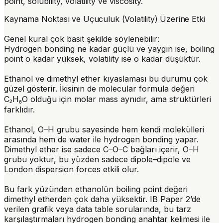
point, solubility, volatility ve viscosity.
Kaynama Noktası ve Uçuculuk (Volatility) Üzerine Etki
Genel kural çok basit şekilde söylenebilir:
Hydrogen bonding ne kadar güçlü ve yaygın ise, boiling
point o kadar yüksek, volatility ise o kadar düşüktür.
Ethanol ve dimethyl ether kıyaslaması bu durumu çok
güzel gösterir. İkisinin de molecular formula değeri
C₂H₆O olduğu için molar mass aynıdır, ama struktürleri
farklıdır.
Ethanol, O–H grubu sayesinde hem kendi molekülleri
arasında hem de water ile hydrogen bonding yapar.
Dimethyl ether ise sadece C–O–C bağları içerir, O–H
grubu yoktur, bu yüzden sadece dipole–dipole ve
London dispersion forces etkili olur.
Bu fark yüzünden ethanolün boiling point değeri
dimethyl etherden çok daha yüksektir. IB Paper 2’de
verilen grafik veya data table sorularında, bu tarz
karşılaştırmaları hydrogen bonding anahtar kelimesi ile