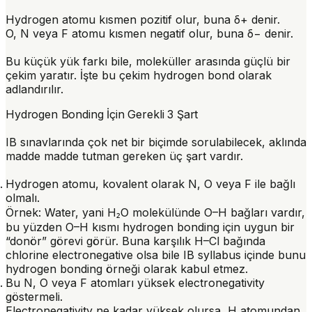
Hydrogen atomu
kısmen pozitif
olur, buna δ+ denir.
O, N veya F atomu
kısmen negatif
olur, buna δ− denir.
Bu küçük yük farkı bile, moleküller arasında güçlü bir
çekim yaratır. İşte bu çekim hydrogen bond olarak
adlandırılır.
Hydrogen Bonding İçin Gerekli 3 Şart
IB sınavlarında çok net bir biçimde sorulabilecek, aklında
madde madde tutman gereken üç şart vardır.
Hydrogen atomu, kovalent olarak N, O veya F ile bağlı
olmalı.
Örnek: Water, yani H₂O molekülünde O–H bağları vardır,
bu yüzden O–H kısmı hydrogen bonding için uygun bir
“donör” görevi görür. Buna karşılık H–Cl bağında
chlorine electronegative olsa bile IB syllabus içinde bunu
hydrogen bonding örneği olarak kabul etmez.
Bu N, O veya F atomları yüksek electronegativity
göstermeli.
Electronegativity ne kadar yüksek olursa, H atomundan