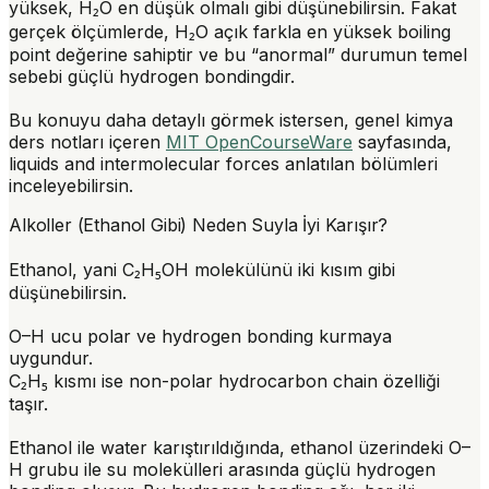
yüksek, H₂O en düşük olmalı gibi düşünebilirsin. Fakat
gerçek ölçümlerde, H₂O açık farkla en yüksek boiling
point değerine sahiptir ve bu “anormal” durumun temel
sebebi güçlü hydrogen bondingdir.
Bu konuyu daha detaylı görmek istersen, genel kimya
ders notları içeren
MIT OpenCourseWare
sayfasında,
liquids and intermolecular forces anlatılan bölümleri
inceleyebilirsin.
Alkoller (Ethanol Gibi) Neden Suyla İyi Karışır?
Ethanol, yani C₂H₅OH molekülünü iki kısım gibi
düşünebilirsin.
O–H ucu polar ve hydrogen bonding kurmaya
uygundur.
C₂H₅ kısmı ise non-polar hydrocarbon chain özelliği
taşır.
Ethanol ile water karıştırıldığında, ethanol üzerindeki O–
H grubu ile su molekülleri arasında güçlü hydrogen