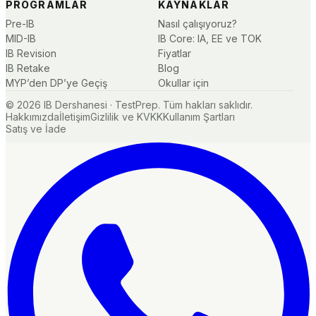
PROGRAMLAR
KAYNAKLAR
Pre-IB
Nasıl çalışıyoruz?
MID-IB
IB Core: IA, EE ve TOK
IB Revision
Fiyatlar
IB Retake
Blog
MYP’den DP’ye Geçiş
Okullar için
©
2026
IB Dershanesi · TestPrep. Tüm hakları saklıdır.
Hakkımızda
İletişim
Gizlilik ve KVKK
Kullanım Şartları
Satış ve İade