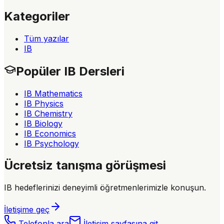
Kategoriler
Tüm yazılar
IB
Popüler IB Dersleri
IB Mathematics
IB Physics
IB Chemistry
IB Biology
IB Economics
IB Psychology
Ücretsiz tanışma görüşmesi
IB hedeflerinizi deneyimli öğretmenlerimizle konuşun.
İletişime geç
Telefonla ara
İletişim sayfasına git