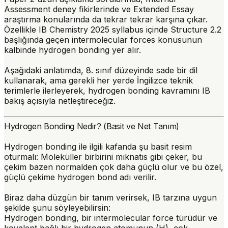
Assessment deney fikirlerinde ve Extended Essay
araştırma konularında da tekrar tekrar karşına çıkar.
Özellikle IB Chemistry 2025 syllabus içinde Structure 2.2
başlığında geçen
intermolecular forces
konusunun
kalbinde hydrogen bonding yer alır.
Aşağıdaki anlatımda, 8. sınıf düzeyinde sade bir dil
kullanarak, ama gerekli her yerde İngilizce teknik
terimlerle ilerleyerek, hydrogen bonding kavramını IB
bakış açısıyla netleştireceğiz.
Hydrogen Bonding Nedir? (Basit ve Net Tanım)
Hydrogen bonding ile ilgili kafanda şu basit resim
oturmalı: Moleküller birbirini mıknatıs gibi çeker, bu
çekim bazen normalden çok daha güçlü olur ve bu özel,
güçlü çekime hydrogen bond adı verilir.
Biraz daha düzgün bir tanım verirsek, IB tarzına uygun
şekilde şunu söyleyebilirsin:
Hydrogen bonding, bir
intermolecular force
türüdür ve
kovalent bağlı bir hydrogen atomunun (H), çok