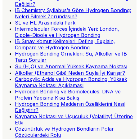
Değildir?
IB Chemistry Syllabus’a Göre Hydrogen Bonding:
Neleri Bilmek Zorundasın?
SL ve HL Arasındaki Fark
Intermolecular Forces İçindeki Yeri: London,
Dipole–Dipole ve Hydrogen Bonding
IB Sınav Komut Kelimeleri: Define, Explain,
Compare ve Hydrogen Bonding
Hydrogen Bonding Örnekleri: Su, Alkoller ve IB
Tarzı Sorular
Su (H₂O) ve Anormal Yüksek Kaynama Noktası
Alkoller (Ethanol Gibi) Neden Suyla İyi Karışır?
Carboxylic Acids ve Hydrogen Bonding: Yüksek
Kaynama Noktası Açıklaması
Hydrogen Bonding ve Biomolecules: DNA ve
Protein Yapısına Kısa Bakış
Hydrogen Bonding Maddenin Özelliklerini Nasıl
Değiştirir?
Kaynama Noktası ve Uçuculuk (Volatility) Üzerine
Etki
Çözünürlük ve Hydrogen Bondların Polar
Çözücülerdeki Rolü