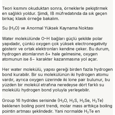
Teori kısmını okuduktan sonra, örneklerle pekiştirmek
en sağlıklı yoldur. Şimdi, IB müfredatında da sık geçen
birkaç klasik örneğe bakalım.
Su (H₂O) ve Anormal Yüksek Kaynama Noktası
Water molekülünde O–H bağları güçlü şekilde polar
yapıdadır, çünkü oxygen çok yüksek electronegativity
gösterir ve ortak elektronları kendine çeker. Bu durum,
hydrogen atomlarının δ+ hale gelmesine, oxygen
atomunun ise δ− karakter kazanmasına yol açar.
Her water molekülü, yapısı gereği birden fazla hydrogen
bond kurabilir. Bir su molekülünün iki hydrogen atomu
vardır, ayrıca oxygen üzerinde iki lone pair bulunur, bu
yüzden bir molekül etrafına neredeyse dört farklı su
molekülü hydrogen bond yoluyla yerleşebilir.
Group 16 hydrides serisinde (H₂O, H₂S, H₂Se, H₂Te)
beklenen boiling point trendi, molar mass arttıkça boiling
pointin artması şeklindedir. Yani normalde H₂Te en