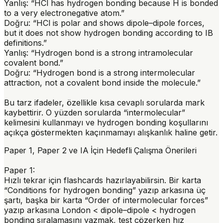
Yanlış: “HCl has hydrogen bonding because H is bonded
to a very electronegative atom.”
Doğru: “HCl is polar and shows dipole–dipole forces,
but it does not show hydrogen bonding according to IB
definitions.”
Yanlış: “Hydrogen bond is a strong intramolecular
covalent bond.”
Doğru: “Hydrogen bond is a strong intermolecular
attraction, not a covalent bond inside the molecule.”
Bu tarz ifadeler, özellikle kısa cevaplı sorularda mark
kaybettirir. O yüzden sorularda “intermolecular”
kelimesini kullanmayı ve hydrogen bonding koşullarını
açıkça göstermekten kaçınmamayı alışkanlık haline getir.
Paper 1, Paper 2 ve IA İçin Hedefli Çalışma Önerileri
Paper 1
:
Hızlı tekrar için flashcards hazırlayabilirsin. Bir karta
“Conditions for hydrogen bonding” yazıp arkasına üç
şartı, başka bir karta “Order of intermolecular forces”
yazıp arkasına London < dipole–dipole < hydrogen
bonding sıralamasını yazmak, test çözerken hız