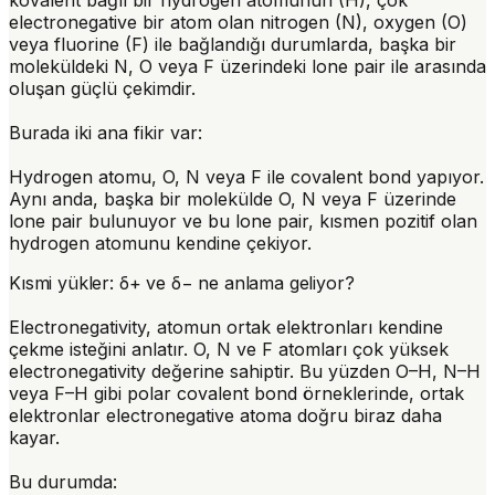
electronegative bir atom olan nitrogen (N), oxygen (O)
veya fluorine (F) ile bağlandığı durumlarda, başka bir
moleküldeki N, O veya F üzerindeki lone pair ile arasında
oluşan güçlü çekimdir.
Burada iki ana fikir var:
Hydrogen atomu, O, N veya F ile
covalent bond
yapıyor.
Aynı anda, başka bir molekülde O, N veya F üzerinde
lone pair bulunuyor ve bu lone pair, kısmen pozitif olan
hydrogen atomunu kendine çekiyor.
Kısmi yükler: δ+ ve δ− ne anlama geliyor?
Electronegativity, atomun ortak elektronları kendine
çekme isteğini anlatır. O, N ve F atomları çok yüksek
electronegativity değerine sahiptir. Bu yüzden O–H, N–H
veya F–H gibi polar covalent bond örneklerinde, ortak
elektronlar electronegative atoma doğru biraz daha
kayar.
Bu durumda: