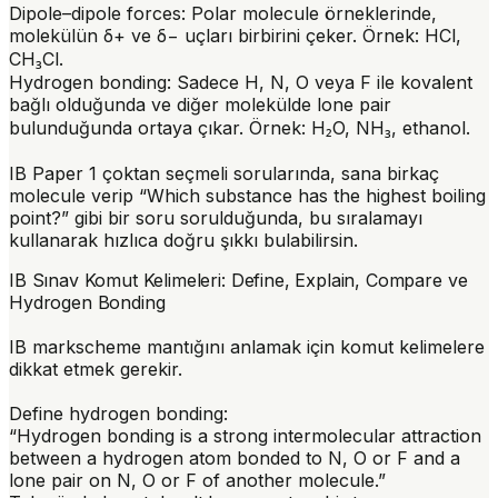
Dipole–dipole forces
: Polar molecule örneklerinde,
molekülün δ+ ve δ− uçları birbirini çeker. Örnek: HCl,
CH₃Cl.
Hydrogen bonding
: Sadece H, N, O veya F ile kovalent
bağlı olduğunda ve diğer molekülde lone pair
bulunduğunda ortaya çıkar. Örnek: H₂O, NH₃, ethanol.
IB Paper 1 çoktan seçmeli sorularında, sana birkaç
molecule verip “Which substance has the highest boiling
point?” gibi bir soru sorulduğunda, bu sıralamayı
kullanarak hızlıca doğru şıkkı bulabilirsin.
IB Sınav Komut Kelimeleri: Define, Explain, Compare ve
Hydrogen Bonding
IB markscheme mantığını anlamak için komut kelimelere
dikkat etmek gerekir.
Define hydrogen bonding
:
“Hydrogen bonding is a strong intermolecular attraction
between a hydrogen atom bonded to N, O or F and a
lone pair on N, O or F of another molecule.”