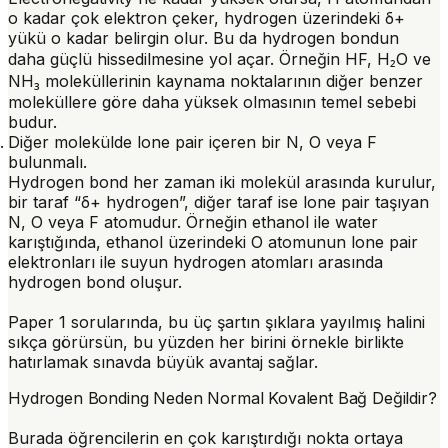
o kadar çok elektron çeker, hydrogen üzerindeki δ+
yükü o kadar belirgin olur. Bu da hydrogen bondun
daha güçlü hissedilmesine yol açar. Örneğin HF, H₂O ve
NH₃ moleküllerinin kaynama noktalarının diğer benzer
moleküllere göre daha yüksek olmasının temel sebebi
budur.
Diğer molekülde lone pair içeren bir N, O veya F
bulunmalı.
Hydrogen bond her zaman iki molekül arasında kurulur,
bir taraf “δ+ hydrogen”, diğer taraf ise lone pair taşıyan
N, O veya F atomudur. Örneğin ethanol ile water
karıştığında, ethanol üzerindeki O atomunun lone pair
elektronları ile suyun hydrogen atomları arasında
hydrogen bond oluşur.
Paper 1 sorularında, bu üç şartın şıklara yayılmış halini
sıkça görürsün, bu yüzden her birini örnekle birlikte
hatırlamak sınavda büyük avantaj sağlar.
Hydrogen Bonding Neden Normal Kovalent Bağ Değildir?
Burada öğrencilerin en çok karıştırdığı nokta ortaya