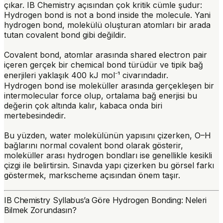
çıkar. IB Chemistry açısından çok kritik cümle şudur:
Hydrogen bond is not a bond inside the molecule.
Yani
hydrogen bond, molekülü oluşturan atomları bir arada
tutan covalent bond gibi değildir.
Covalent bond, atomlar arasında
shared electron pair
içeren gerçek bir chemical bond türüdür ve tipik bağ
enerjileri yaklaşık 400 kJ mol⁻¹ civarındadır.
Hydrogen bond ise moleküller arasında gerçekleşen bir
intermolecular force
olup, ortalama bağ enerjisi bu
değerin çok altında kalır, kabaca onda biri
mertebesindedir.
Bu yüzden, water molekülünün yapısını çizerken, O–H
bağlarını normal covalent bond olarak gösterir,
moleküller arası hydrogen bondları ise genellikle kesikli
çizgi ile belirtirsin. Sınavda yapı çizerken bu görsel farkı
göstermek, markscheme açısından önem taşır.
IB Chemistry Syllabus’a Göre Hydrogen Bonding: Neleri
Bilmek Zorundasın?