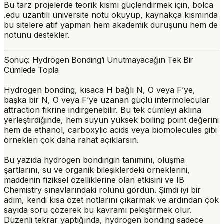
Bu tarz projelerde teorik kısmı güçlendirmek için, bolca
.edu uzantılı üniversite notu okuyup, kaynakça kısmında
bu sitelere atıf yapman hem akademik duruşunu hem de
notunu destekler.
Sonuç: Hydrogen Bonding’i Unutmayacağın Tek Bir
Cümlede Topla
Hydrogen bonding, kısaca
H bağlı N, O veya F’ye,
başka bir N, O veya F’ye uzanan güçlü intermolecular
attraction
fikrine indirgenebilir. Bu tek cümleyi aklına
yerleştirdiğinde, hem suyun yüksek boiling point değerini
hem de ethanol, carboxylic acids veya biomolecules gibi
örnekleri çok daha rahat açıklarsın.
Bu yazıda hydrogen bondingin tanımını, oluşma
şartlarını, su ve organik bileşiklerdeki örneklerini,
maddenin fiziksel özelliklerine olan etkisini ve IB
Chemistry sınavlarındaki rolünü gördün. Şimdi iyi bir
adım, kendi kısa özet notlarını çıkarmak ve ardından çok
sayıda soru çözerek bu kavramı pekiştirmek olur.
Düzenli tekrar yaptığında, hydrogen bonding sadece