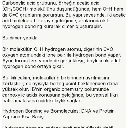
Carboxylic acid grubunu, örneğin acetic acid
(CH₃COOH) molekülünü düşündüğünde, hem O–H hem
de C=O gruplarını görürsün. Bu yapı sayesinde, iki acetic
acid molekülü bir araya geldiğinde, aralarında ikili
hydrogen bonding kurarak
dimer
oluşturabilir.
Bu dimer yapıda:
Bir molekülün O–H hydrogen atomu, diğerinin C=O
oxygen atomundaki lone pair ile hydrogen bond yapar.
Aynı durum ters yönde de gerçekleşir, böylece iki adet
hydrogen bond ortaya çıkar.
Bu ikili çekim, moleküllerin birbirinden ayrılmasını
zorlaştırır, dolayısıyla boiling point beklenenden daha
yüksek olur. IB’nin organic chemistry bölümünde
carboxylic acids konusuna geldiğinde, bu yapısal fikri
hatırlamak sana ciddi kolaylık sağlar.
Hydrogen Bonding ve Biomolecules: DNA ve Protein
Yapısına Kısa Bakış
Hydrogen bonding, sadece basit moleküllerde değil,