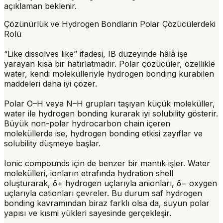
açıklaman beklenir.
Çözünürlük ve Hydrogen Bondların Polar Çözücülerdeki
Rolü
“Like dissolves like” ifadesi, IB düzeyinde hâlâ işe
yarayan kısa bir hatırlatmadır. Polar çözücüler, özellikle
water, kendi molekülleriyle hydrogen bonding kurabilen
maddeleri daha iyi çözer.
Polar O–H veya N–H grupları taşıyan küçük moleküller,
water ile hydrogen bonding kurarak iyi solubility gösterir.
Büyük non-polar hydrocarbon chain içeren
moleküllerde ise, hydrogen bonding etkisi zayıflar ve
solubility düşmeye başlar.
Ionic compounds için de benzer bir mantık işler. Water
molekülleri, ionların etrafında hydration shell
oluşturarak, δ+ hydrogen uçlarıyla anionları, δ− oxygen
uçlarıyla cationları çevreler. Bu durum saf hydrogen
bonding kavramından biraz farklı olsa da, suyun polar
yapısı ve kısmi yükleri sayesinde gerçekleşir.