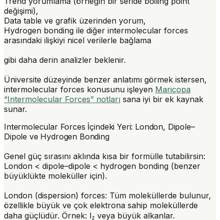
Trend yorumlama (örneğin bir seride boiling point
değişimi),
Data table ve grafik üzerinden yorum,
Hydrogen bonding ile diğer intermolecular forces
arasındaki ilişkiyi nicel verilerle bağlama
gibi daha derin analizler beklenir.
Üniversite düzeyinde benzer anlatımı görmek istersen,
intermolecular forces konusunu işleyen
Maricopa
“Intermolecular Forces” notları
sana iyi bir ek kaynak
sunar.
Intermolecular Forces İçindeki Yeri: London, Dipole–
Dipole ve Hydrogen Bonding
Genel güç sırasını aklında kısa bir formülle tutabilirsin:
London < dipole–dipole < hydrogen bonding
(benzer
büyüklükte moleküller için).
London (dispersion) forces
: Tüm moleküllerde bulunur,
özellikle büyük ve çok elektrona sahip moleküllerde
daha güçlüdür. Örnek: I₂ veya büyük alkanlar.