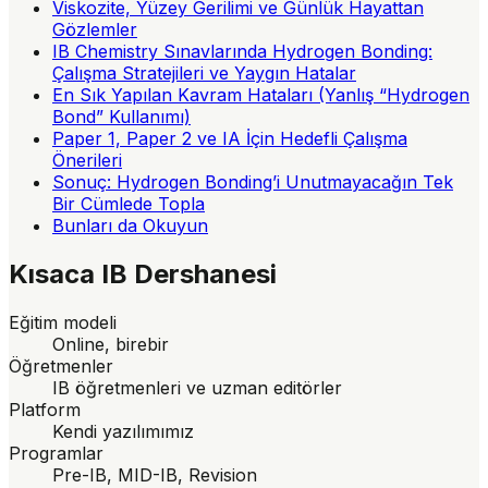
Viskozite, Yüzey Gerilimi ve Günlük Hayattan
Gözlemler
IB Chemistry Sınavlarında Hydrogen Bonding:
Çalışma Stratejileri ve Yaygın Hatalar
En Sık Yapılan Kavram Hataları (Yanlış “Hydrogen
Bond” Kullanımı)
Paper 1, Paper 2 ve IA İçin Hedefli Çalışma
Önerileri
Sonuç: Hydrogen Bonding’i Unutmayacağın Tek
Bir Cümlede Topla
Bunları da Okuyun
Kısaca
IB Dershanesi
Eğitim modeli
Online, birebir
Öğretmenler
IB öğretmenleri ve uzman editörler
Platform
Kendi yazılımımız
Programlar
Pre-IB, MID-IB, Revision