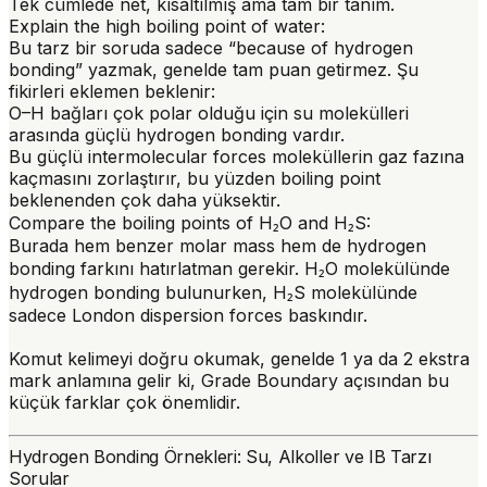
Tek cümlede net, kısaltılmış ama tam bir tanım.
Explain the high boiling point of water
:
Bu tarz bir soruda sadece “because of hydrogen
bonding” yazmak, genelde tam puan getirmez. Şu
fikirleri eklemen beklenir:
O–H bağları çok polar olduğu için su molekülleri
arasında güçlü hydrogen bonding vardır.
Bu güçlü intermolecular forces moleküllerin gaz fazına
kaçmasını zorlaştırır, bu yüzden boiling point
beklenenden çok daha yüksektir.
Compare the boiling points of H₂O and H₂S
:
Burada hem benzer molar mass hem de hydrogen
bonding farkını hatırlatman gerekir. H₂O molekülünde
hydrogen bonding bulunurken, H₂S molekülünde
sadece London dispersion forces baskındır.
Komut kelimeyi doğru okumak, genelde 1 ya da 2 ekstra
mark anlamına gelir ki, Grade Boundary açısından bu
küçük farklar çok önemlidir.
Hydrogen Bonding Örnekleri: Su, Alkoller ve IB Tarzı
Sorular