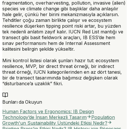
fragmentation, overharvesting, pollution, invasive (alien)
species ve climate change gibi başlıklar daha anlaşılır
hale gelir, çünkü her birini mekanizmasıyla açıklarsın.
Tehditler çoğu zaman birlikte çalışır ve ecosystem
resilience düşerken tipping point riski artar, bu yüzden
tek nedenli anlatım zayıf kalır.
IUCN Red List
mantığı ve
transect gibi basit fieldwork araçları, IB ESS’de hem
sınav performansını hem de Internal Assessment
kalitesini belirgin şekilde yükseltir.
Mini kontrol listesi olarak şunları hazır tut:
ecosystem
resilience
,
MVP
, bir direct threat örneği, bir indirect
threat örneği, IUCN kategorilerinden en az dört tanesi,
bir de transect tasarımında bağımsız değişken olarak
“disturbance’a uzaklık” fikri.
Bunları da Okuyun
Human Factors ve Ergonomics: IB Design
Technology’de İnsan Merkezli Tasarım
Population
Growth'un Sustainability Üstündeki Etkisi Nedir?
Printing Press'in Etkisi Nedir? IB History için Rönesans