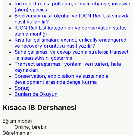
Indirect threats: pollution, climate change, invasive
(alien) species
Biodiversity nasıl ölçülür ve IUCN Red List sınavda
nasıl kullanılır?
IUCN Red List kategorileri ve conservation status
atama mantığı
Kısa tür çalışmaları: extinct, critically endangered
ve recovery örüntüsü nasıl yazılır?
Saha çalışması ve cevap yazma stratejisi: transect
ile insan etkisini gösterme
Transect araştırması: yöntem, veri türleri, hata
kaynakları
Conservation, exploitation ve sustainable
development arasında denge kurma
Sonuç
Bunları da Okuyun
Kısaca
IB Dershanesi
Eğitim modeli
Online, birebir
Öğretmenler