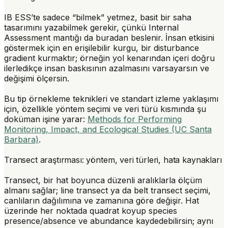
IB ESS’te sadece “bilmek” yetmez, basit bir saha
tasarımını yazabilmek gerekir, çünkü Internal
Assessment mantığı da buradan beslenir. İnsan etkisini
göstermek için en erişilebilir kurgu, bir
disturbance
gradient
kurmaktır; örneğin yol kenarından içeri doğru
ilerledikçe insan baskısının azalmasını varsayarsın ve
değişimi ölçersin.
Bu tip örnekleme teknikleri ve standart izleme yaklaşımı
için, özellikle yöntem seçimi ve veri türü kısmında şu
doküman işine yarar:
Methods for Performing
Monitoring, Impact, and Ecological Studies (UC Santa
Barbara)
.
Transect araştırması: yöntem, veri türleri, hata kaynakları
Transect, bir hat boyunca düzenli aralıklarla ölçüm
almanı sağlar;
line transect
ya da
belt transect
seçimi,
canlıların dağılımına ve zamanına göre değişir. Hat
üzerinde her noktada
quadrat
koyup species
presence/absence ve abundance kaydedebilirsin; aynı