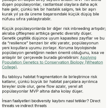
düşen popülasyonlar, rastlantısal olaylara daha açık
hale gelir, çünkü tek bir hastalık salgını, tek bir aşırı
kurak yıl ya da üreme başarısındaki küçük düşüş bile
nüfusu sıfıra yaklaştırabilir.
Küçük popülasyonlarda bir diğer risk
inbreeding
artışıdır;
akraba çiftleşmesi arttıkça
genetic diversity
düşer.
Genetik çeşitlilik düşünce uyum kapasitesi zayıflar ve bu
da “resilience” benzeri bir etki yaratır, popülasyonun
yeni koşullara uyumu zorlaşır. Koruma biyolojisinde
popülasyon genetiğinin neden önemli olduğunu, kısa ve
anlaşılır bir çerçevede burada görebilirsin:
Applying
Population Genetics to Conservation Biology (Wheaton
College)
.
Bu tabloyu
habitat fragmentation
ile birleştirince risk
katlanır, çünkü büyük bir habitat parçalara ayrılınca
bireyler izole olur, gene flow azalır, yerel alt
popülasyonlar MVP altına daha kolay düşer.
İnsan faaliyetleri biodiversity kaybını nasıl tetikler? Direct
threats ve indirect threats