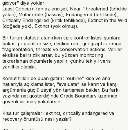
gidiyor” diye yoklar:
Least Concern (en az endişe)
,
Near Threatened (tehdide
yakın)
,
Vulnerable (hassas)
,
Endangered (tehlikede)
,
Critically Endangered (kritik tehlikede)
,
Extinct in the Wild
(doğada yok)
,
Extinct (yok olmuş)
.
Bir türün statüsü atanırken tipik kontrol listesi şunlara
bakar:
population size
,
decline rate
,
geographic range
,
fragmentation
,
threats
ve
conservation actions
. Veriler
eksikse belirsizlik artar, bu yüzden
monitoring
tekrarlanan ölçümlerle yapılır, çünkü tek yıl verisi
yanıltıcı olabilir.
Komut fiilleri de puan getirir: “
outline
” kısa ve ana
hatlarıyla açıklama ister, “
evaluate
” ise kanıt ve karşı
argümanla güçlü zayıf yön tartışması bekler. Bu farkı
yazında net gösterdiğinde Grade Boundary üzerinde
güvenli bir marj yakalarsın.
Kısa tür çalışmaları: extinct, critically endangered ve
recovery örüntüsü nasıl yazılır?