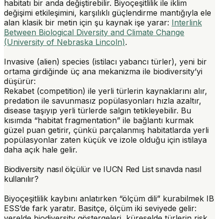
habitatı bir anda değiştirebilir. Biyoçeşitlilik ile iklim
değişimi etkileşimini, karşılıklı güçlendirme mantığıyla ele
alan klasik bir metin için şu kaynak işe yarar:
Interlink
Between Biological Diversity and Climate Change
(University of Nebraska Lincoln)
.
Invasive (alien) species (istilacı yabancı türler)
, yeni bir
ortama girdiğinde üç ana mekanizma ile biodiversity’yi
düşürür:
Rekabet (competition) ile yerli türlerin kaynaklarını alır,
predation ile savunmasız popülasyonları hızla azaltır,
disease taşıyıp yerli türlerde salgın tetikleyebilir. Bu
kısımda “habitat fragmentation” ile bağlantı kurmak
güzel puan getirir, çünkü parçalanmış habitatlarda yerli
popülasyonlar zaten küçük ve izole olduğu için istilaya
daha açık hale gelir.
Biodiversity nasıl ölçülür ve IUCN Red List sınavda nasıl
kullanılır?
Biyoçeşitlilik kaybını anlatırken “ölçüm dili” kurabilmek IB
ESS’de fark yaratır. Basitçe, ölçüm iki seviyede gelir:
yerelde biodiversity göstergeleri, küreselde türlerin risk