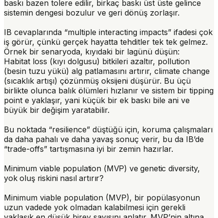
baskı bazen tolere edilir, birkaç baskı üst üste gelince
sistemin dengesi bozulur ve geri dönüş zorlaşır.
IB cevaplarında “
multiple interacting impacts
” ifadesi çok
iş görür, çünkü gerçek hayatta tehditler tek tek gelmez.
Örnek bir senaryoda, kıyıdaki bir lagünü düşün:
Habitat loss (kıyı dolgusu) bitkileri azaltır, pollution
(besin tuzu yükü) alg patlamasını artırır, climate change
(sıcaklık artışı) çözünmüş oksijeni düşürür. Bu üçü
birlikte olunca balık ölümleri hızlanır ve sistem bir
tipping
point
e yaklaşır, yani küçük bir ek baskı bile ani ve
büyük bir değişim yaratabilir.
Bu noktada “resilience” düştüğü için, koruma çalışmaları
da daha pahalı ve daha yavaş sonuç verir, bu da IB’de
“trade-offs” tartışmasına iyi bir zemin hazırlar.
Minimum viable population (MVP) ve genetic diversity,
yok oluş riskini nasıl artırır?
Minimum viable population (MVP)
, bir popülasyonun
uzun vadede yok olmadan kalabilmesi için gerekli
yaklaşık en düşük birey sayısını anlatır. MVP’nin altına