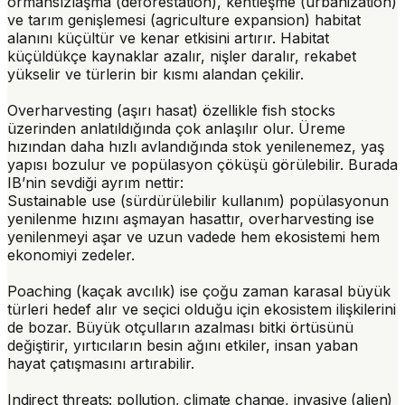
ormansızlaşma (deforestation), kentleşme (urbanization)
ve tarım genişlemesi (agriculture expansion) habitat
alanını küçültür ve kenar etkisini artırır. Habitat
küçüldükçe kaynaklar azalır, nişler daralır, rekabet
yükselir ve türlerin bir kısmı alandan çekilir.
Overharvesting (aşırı hasat)
özellikle fish stocks
üzerinden anlatıldığında çok anlaşılır olur. Üreme
hızından daha hızlı avlandığında stok yenilenemez, yaş
yapısı bozulur ve popülasyon çöküşü görülebilir. Burada
IB’nin sevdiği ayrım nettir:
Sustainable use (sürdürülebilir kullanım) popülasyonun
yenilenme hızını aşmayan hasattır, overharvesting ise
yenilenmeyi aşar ve uzun vadede hem ekosistemi hem
ekonomiyi zedeler.
Poaching (kaçak avcılık)
ise çoğu zaman karasal büyük
türleri hedef alır ve seçici olduğu için ekosistem ilişkilerini
de bozar. Büyük otçulların azalması bitki örtüsünü
değiştirir, yırtıcıların besin ağını etkiler, insan yaban
hayat çatışmasını artırabilir.
Indirect threats: pollution, climate change, invasive (alien)