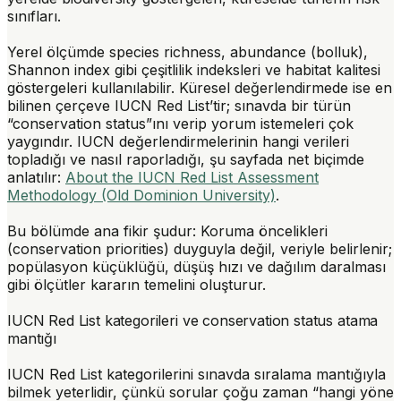
sınıfları.
Yerel ölçümde species richness, abundance (bolluk),
Shannon index gibi çeşitlilik indeksleri ve habitat kalitesi
göstergeleri kullanılabilir. Küresel değerlendirmede ise en
bilinen çerçeve
IUCN Red List
’tir; sınavda bir türün
“conservation status”ını verip yorum istemeleri çok
yaygındır. IUCN değerlendirmelerinin hangi verileri
topladığı ve nasıl raporladığı, şu sayfada net biçimde
anlatılır:
About the IUCN Red List Assessment
Methodology (Old Dominion University)
.
Bu bölümde ana fikir şudur: Koruma öncelikleri
(conservation priorities) duyguyla değil, veriyle belirlenir;
popülasyon küçüklüğü, düşüş hızı ve dağılım daralması
gibi ölçütler kararın temelini oluşturur.
IUCN Red List kategorileri ve conservation status atama
mantığı
IUCN Red List kategorilerini sınavda sıralama mantığıyla
bilmek yeterlidir, çünkü sorular çoğu zaman “hangi yöne