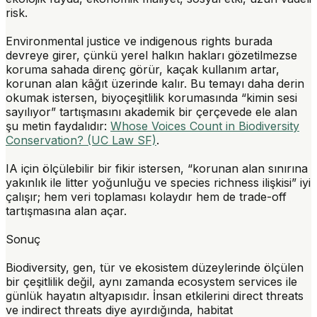
risk.
Environmental justice
ve
indigenous rights
burada
devreye girer, çünkü yerel halkın hakları gözetilmezse
koruma sahada direnç görür, kaçak kullanım artar,
korunan alan kâğıt üzerinde kalır. Bu temayı daha derin
okumak istersen, biyoçeşitlilik korumasında “kimin sesi
sayılıyor” tartışmasını akademik bir çerçevede ele alan
şu metin faydalıdır:
Whose Voices Count in Biodiversity
Conservation? (UC Law SF)
.
IA için ölçülebilir bir fikir istersen, “korunan alan sınırına
yakınlık ile litter yoğunluğu ve species richness ilişkisi” iyi
çalışır; hem veri toplaması kolaydır hem de trade-off
tartışmasına alan açar.
Sonuç
Biodiversity, gen, tür ve ekosistem düzeylerinde ölçülen
bir çeşitlilik değil, aynı zamanda ecosystem services ile
günlük hayatın altyapısıdır. İnsan etkilerini
direct threats
ve
indirect threats
diye ayırdığında, habitat