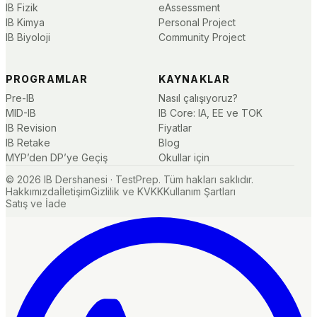
IB Fizik
eAssessment
IB Kimya
Personal Project
IB Biyoloji
Community Project
PROGRAMLAR
KAYNAKLAR
Pre-IB
Nasıl çalışıyoruz?
MID-IB
IB Core: IA, EE ve TOK
IB Revision
Fiyatlar
IB Retake
Blog
MYP’den DP’ye Geçiş
Okullar için
©
2026
IB Dershanesi · TestPrep. Tüm hakları saklıdır.
Hakkımızda
İletişim
Gizlilik ve KVKK
Kullanım Şartları
Satış ve İade