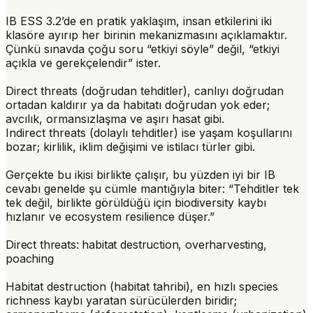
IB ESS 3.2’de en pratik yaklaşım, insan etkilerini iki
klasöre ayırıp her birinin mekanizmasını açıklamaktır.
Çünkü sınavda çoğu soru “etkiyi söyle” değil, “etkiyi
açıkla ve gerekçelendir” ister.
Direct threats (doğrudan tehditler)
, canlıyı doğrudan
ortadan kaldırır ya da habitatı doğrudan yok eder;
avcılık, ormansızlaşma ve aşırı hasat gibi.
Indirect threats (dolaylı tehditler)
ise yaşam koşullarını
bozar; kirlilik, iklim değişimi ve istilacı türler gibi.
Gerçekte bu ikisi birlikte çalışır, bu yüzden iyi bir IB
cevabı genelde şu cümle mantığıyla biter: “Tehditler tek
tek değil, birlikte görüldüğü için biodiversity kaybı
hızlanır ve ecosystem resilience düşer.”
Direct threats: habitat destruction, overharvesting,
poaching
Habitat destruction (habitat tahribi)
, en hızlı species
richness kaybı yaratan sürücülerden biridir;