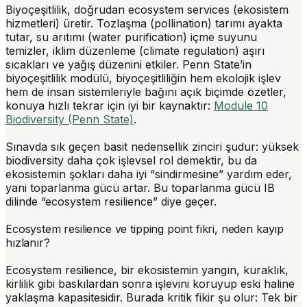
Biyoçeşitlilik, doğrudan
ecosystem services (ekosistem
hizmetleri)
üretir. Tozlaşma (pollination) tarımı ayakta
tutar, su arıtımı (water purification) içme suyunu
temizler, iklim düzenleme (climate regulation) aşırı
sıcakları ve yağış düzenini etkiler. Penn State’in
biyoçeşitlilik modülü, biyoçeşitliliğin hem ekolojik işlev
hem de insan sistemleriyle bağını açık biçimde özetler,
konuya hızlı tekrar için iyi bir kaynaktır:
Module 10
Biodiversity (Penn State)
.
Sınavda sık geçen basit nedensellik zinciri şudur:
yüksek
biodiversity
daha çok işlevsel rol demektir, bu da
ekosistemin şokları daha iyi “sindirmesine” yardım eder,
yani toparlanma gücü artar. Bu toparlanma gücü IB
dilinde “ecosystem resilience” diye geçer.
Ecosystem resilience ve tipping point fikri, neden kayıp
hızlanır?
Ecosystem resilience
, bir ekosistemin yangın, kuraklık,
kirlilik gibi baskılardan sonra işlevini koruyup eski haline
yaklaşma kapasitesidir. Burada kritik fikir şu olur: Tek bir