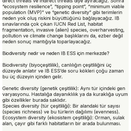
direct threats
ve
indirect threats
diye ayıracağız. Sonra
“ecosystem resilience”, “tipping point”, “minimum viable
population (MVP)” ve “genetic diversity” gibi terimlerin
neden yok oluş riskini büyüttüğünü bağlayacağız. IB
sınavlarında çok çıkan IUCN Red List, habitat
fragmentation, invasive (alien) species, overharvesting,
pollution ve climate change başlıklarını da, ezber değil
neden sonuç mantığıyla toparlayacağız.
Biodiversity nedir ve neden IB ESS için merkezde?
Biodiversity (biyoçeşitlilik)
, canlılığın çeşitliliğini üç
düzeyde anlatır ve IB ESS’de soru kökleri çoğu zaman
bu üç düzeyin içinden gelir.
Genetic diversity (genetik çeşitlilik)
: Aynı tür içindeki gen
varyasyonu. Hastalığa dayanıklılık ya da kuraklığa uyum
gibi özellikler burada saklıdır.
Species diversity (tür çeşitliliği)
: Bir alandaki tür sayısı
(species richness) ve bu türlerin dağılımı (evenness).
Ecosystem diversity (ekosistem çeşitliliği)
: Orman, sulak
alan, çayır gibi farklı habitatların bir arada bulunması.