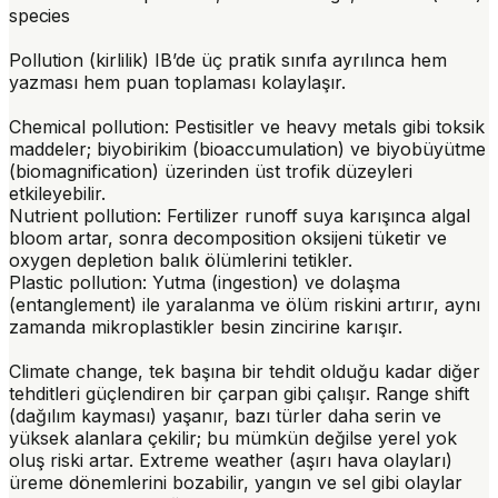
species
Pollution (kirlilik)
IB’de üç pratik sınıfa ayrılınca hem
yazması hem puan toplaması kolaylaşır.
Chemical pollution
: Pestisitler ve heavy metals gibi toksik
maddeler; biyobirikim (bioaccumulation) ve biyobüyütme
(biomagnification) üzerinden üst trofik düzeyleri
etkileyebilir.
Nutrient pollution
: Fertilizer runoff suya karışınca algal
bloom artar, sonra decomposition oksijeni tüketir ve
oxygen depletion balık ölümlerini tetikler.
Plastic pollution
: Yutma (ingestion) ve dolaşma
(entanglement) ile yaralanma ve ölüm riskini artırır, aynı
zamanda mikroplastikler besin zincirine karışır.
Climate change
, tek başına bir tehdit olduğu kadar diğer
tehditleri güçlendiren bir çarpan gibi çalışır. Range shift
(dağılım kayması) yaşanır, bazı türler daha serin ve
yüksek alanlara çekilir; bu mümkün değilse yerel yok
oluş riski artar. Extreme weather (aşırı hava olayları)
üreme dönemlerini bozabilir, yangın ve sel gibi olaylar