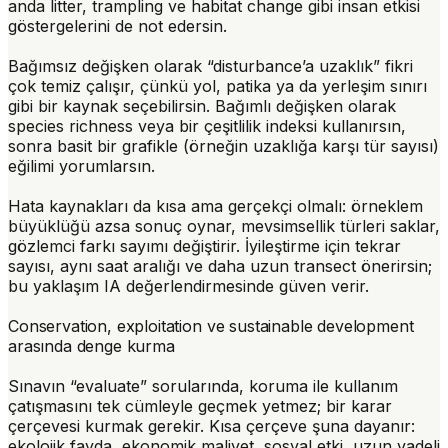
anda litter, trampling ve habitat change gibi insan etkisi
göstergelerini de not edersin.
Bağımsız değişken olarak “
disturbance’a uzaklık
” fikri
çok temiz çalışır, çünkü yol, patika ya da yerleşim sınırı
gibi bir kaynak seçebilirsin. Bağımlı değişken olarak
species richness veya bir çeşitlilik indeksi kullanırsın,
sonra basit bir grafikle (örneğin uzaklığa karşı tür sayısı)
eğilimi yorumlarsın.
Hata kaynakları da kısa ama gerçekçi olmalı: örneklem
büyüklüğü azsa sonuç oynar, mevsimsellik türleri saklar,
gözlemci farkı sayımı değiştirir. İyileştirme için tekrar
sayısı, aynı saat aralığı ve daha uzun transect önerirsin;
bu yaklaşım IA değerlendirmesinde güven verir.
Conservation, exploitation ve sustainable development
arasında denge kurma
Sınavın “evaluate” sorularında, koruma ile kullanım
çatışmasını tek cümleyle geçmek yetmez; bir karar
çerçevesi kurmak gerekir. Kısa çerçeve şuna dayanır:
ekolojik fayda, ekonomik maliyet, sosyal etki, uzun vadeli