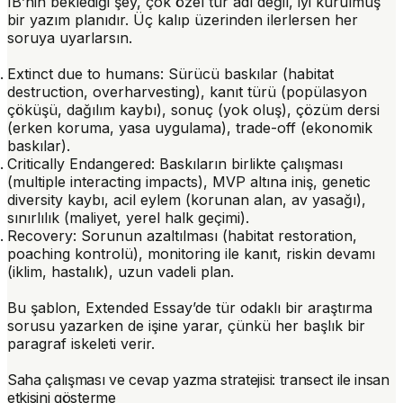
IB’nin beklediği şey, çok özel tür adı değil, iyi kurulmuş
bir yazım planıdır. Üç kalıp üzerinden ilerlersen her
soruya uyarlarsın.
Extinct due to humans
: Sürücü baskılar (habitat
destruction, overharvesting), kanıt türü (popülasyon
çöküşü, dağılım kaybı), sonuç (yok oluş), çözüm dersi
(erken koruma, yasa uygulama), trade-off (ekonomik
baskılar).
Critically Endangered
: Baskıların birlikte çalışması
(multiple interacting impacts), MVP altına iniş, genetic
diversity kaybı, acil eylem (korunan alan, av yasağı),
sınırlılık (maliyet, yerel halk geçimi).
Recovery
: Sorunun azaltılması (habitat restoration,
poaching kontrolü), monitoring ile kanıt, riskin devamı
(iklim, hastalık), uzun vadeli plan.
Bu şablon, Extended Essay’de tür odaklı bir araştırma
sorusu yazarken de işine yarar, çünkü her başlık bir
paragraf iskeleti verir.
Saha çalışması ve cevap yazma stratejisi: transect ile insan
etkisini gösterme