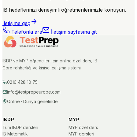
IB hedeflerinizi deneyimli öğretmenlerimizle konuşun.
İletişime geç
Telefonla ara
İletişim sayfasına git
IBDP ve MYP öğrencileri için online özel ders, IB
Core rehberliği ve kişisel çalışma sistemi.
0216 428 10 75
info@testprepeurope.com
Online · Dünya genelinde
IBDP
MYP
Tüm IBDP dersleri
MYP özel ders
IB Matematik
MYP dersleri