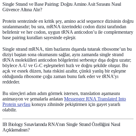
Single Strand ve Base Pairing: Doğru Amino Asit Sırasını Nasıl
Güvence Altına Alır?
Protein sentezinde en kritik şey,
amino acid sequence
dizisinin doğru
sıralanmasıdır; bu sıra, mRNA üzerindeki
codon
dizisi tarafından
belirlenir ve her codon, uygun
tRNA anticodon
’u ile complementary
base pairing kuralları sayesinde eşleşir.
Single strand mRNA, tüm bazlarını dışarıda tutarak ribosome’un bu
diziyi baştan sona okumasını sağlar, aynı zamanda single strand
tRNA molekülleri anticodon bölgelerini serbestçe dışa doğru uzatır;
böylece A-U ve G-C eşleşmeleri hızlı ve doğru şekilde oluşur. Bu
açık ve esnek düzen, hata riskini azaltır, çünkü yanlış bir eşleşme
olduğunda ribosome çoğu zaman bunu fark eder ve tRNA’yı
reddeder.
Bu süreçleri adım adım görmek istersen,
translation
aşamasını
animasyon ve şemalarla anlatan
Messenger RNA Translated Into
Protein sayfası
konuyu zihninde pekiştirmen için gayet yararlı
olabilir.
IB Biology Sınavlarında RNA’nın Single Strand Özelliğini Nasıl
Açıklamalısın?