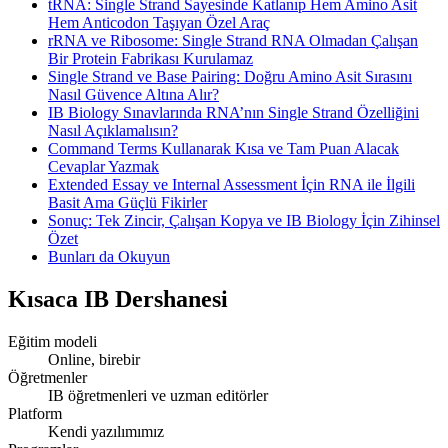
tRNA: Single Strand Sayesinde Katlanıp Hem Amino Asit
Hem Anticodon Taşıyan Özel Araç
rRNA ve Ribosome: Single Strand RNA Olmadan Çalışan
Bir Protein Fabrikası Kurulamaz
Single Strand ve Base Pairing: Doğru Amino Asit Sırasını
Nasıl Güvence Altına Alır?
IB Biology Sınavlarında RNA’nın Single Strand Özelliğini
Nasıl Açıklamalısın?
Command Terms Kullanarak Kısa ve Tam Puan Alacak
Cevaplar Yazmak
Extended Essay ve Internal Assessment İçin RNA ile İlgili
Basit Ama Güçlü Fikirler
Sonuç: Tek Zincir, Çalışan Kopya ve IB Biology İçin Zihinsel
Özet
Bunları da Okuyun
Kısaca
IB Dershanesi
Eğitim modeli
Online, birebir
Öğretmenler
IB öğretmenleri ve uzman editörler
Platform
Kendi yazılımımız