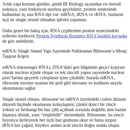
Artık yapı kısmını gördün, şimdi IB Biology açısından en önemli
noktaya, yani
fonksiyon
tarafına geçebiliriz; protein sentezinde
kullanılan üç ana RNA tipi var:
mRNA
,
tRNA
ve
rRNA
, bunların
üçü de single strand olmadan işlerini yapamaz.
Daha genel bir bakış için, RNA çeşitlerinin protein sentezindeki
rollerini özetleyen
Protein Synthesis Requires RNA başlıklı kaynağa
de göz atabilirsin.
mRNA: Single Strand Yapı Sayesinde Nükleustan Ribosome’a Mesaj
Taşıyan Köprü
mRNA (messenger RNA)
, DNA’daki gen bilgisinin geçici kopyası
olarak nucleus içinde oluşur ve tek zincirli yapısı sayesinde
nuclear
pore
’lardan geçerek cytoplasm içine çıkabilir; burada mRNA,
ribosome üzerine uzanan bir şerit gibi davranır ve kodların sırayla
okunmasını sağlar.
Single strand olması, ribosome’un mRNA üzerindeki
codon
dizisini
düzenli biçimde okumasını kolaylaştırır, çünkü ikinci bir zincir
yoktur ve herhangi bir baz çifti açılmak zorunda değildir, tüm bazlar
dışarıya dönük, yani “erişilebilir” durumdadır. Ribosome, bu zincir
boyunca ilerleyerek her üçlü baz grubunu okur ve buna uygun
tRNA’ları çağırır, böylece amino acid zinciri doğru sırada oluşur.