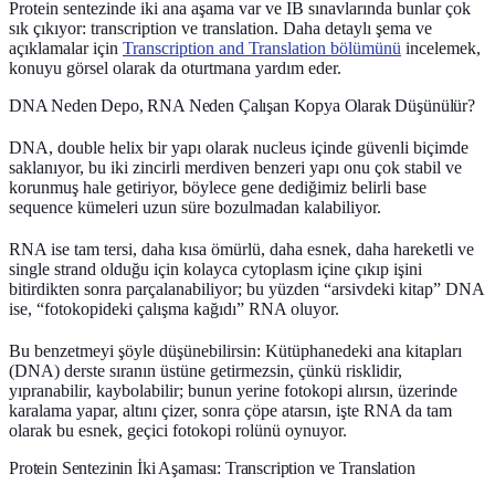
Protein sentezinde iki ana aşama var ve IB sınavlarında bunlar çok
sık çıkıyor:
transcription
ve
translation
. Daha detaylı şema ve
açıklamalar için
Transcription and Translation bölümünü
incelemek,
konuyu görsel olarak da oturtmana yardım eder.
DNA Neden Depo, RNA Neden Çalışan Kopya Olarak Düşünülür?
DNA, double helix bir yapı olarak
nucleus
içinde güvenli biçimde
saklanıyor, bu iki zincirli merdiven benzeri yapı onu çok stabil ve
korunmuş hale getiriyor, böylece
gene
dediğimiz belirli
base
sequence
kümeleri uzun süre bozulmadan kalabiliyor.
RNA ise tam tersi, daha kısa ömürlü, daha esnek, daha hareketli ve
single strand
olduğu için kolayca
cytoplasm
içine çıkıp işini
bitirdikten sonra parçalanabiliyor; bu yüzden “arsivdeki kitap” DNA
ise, “fotokopideki çalışma kağıdı” RNA oluyor.
Bu benzetmeyi şöyle düşünebilirsin: Kütüphanedeki ana kitapları
(DNA) derste sıranın üstüne getirmezsin, çünkü risklidir,
yıpranabilir, kaybolabilir; bunun yerine fotokopi alırsın, üzerinde
karalama yapar, altını çizer, sonra çöpe atarsın, işte RNA da tam
olarak bu esnek, geçici fotokopi rolünü oynuyor.
Protein Sentezinin İki Aşaması: Transcription ve Translation