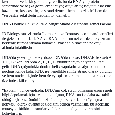
kıvrılabilir ve farklı şekillere girebilir, bu da RNA’ya protein
sentezinde ve başka görevlerde ihtiyaç duyulan üç boyutlu esneklik
kazandırır, kısacası single strand demek, hem “tek zincir” hem de
“serbestçe şekil değiştirebilen ip” demektir.
DNA Double Helix ile RNA Single Strand Arasındaki Temel Farklar
IB Biology sınavlarında “compare” ve “contrast” command term’leri
ile gelen sorularda, DNA ve RNA farklarını net cümlelerle yazman
beklenir; burada tablaya ihtiyaç duymadan birkaç ana noktayı
aklında tutabilirsin.
DNA’da şeker tipi
deoxyribose
, RNA’da
ribose
; DNA’da baz seti A,
T, C, G iken RNA’da A, U, C, G bulunur, thymine yerine uracil
gelir. DNA çoğunlukla
double helix
yapıdadır ve ağırlıklı olarak
nucleus
içinde kalır, RNA ise genellikle
single strand
olarak bulunur
ve hem nucleus içinde hem de
cytoplasm
ortamında, hatta ribosome
üzerinde aktif rol oynar.
“Explain” tipi cevaplarda, DNA’nın çok stabil olmasının uzun süreli
bilgi depolamak için avantaj olduğunu, RNA’nın ise daha az stabil
olduğu için kısa ömürlü, hızlı üretilip hızlı yıkılan bir “çalışma
kopyası” olarak avantaj sağladığını açıkça yazmalısın, bu geçicilik
mutasyon birikimini sınırlar ve hücrenin hızlı yanıt vermesini
kolaylaştırır.