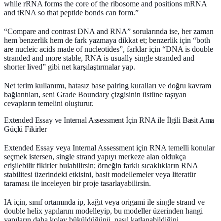
while rRNA forms the core of the ribosome and positions mRNA
and tRNA so that peptide bonds can form.”
“Compare and contrast DNA and RNA” sorularında ise, her zaman
hem benzerlik hem de fark yazmaya dikkat et; benzerlik için “both
are nucleic acids made of nucleotides”, farklar için “DNA is double
stranded and more stable, RNA is usually single stranded and
shorter lived” gibi net karşılaştırmalar yap.
Net terim kullanımı, hatasız base pairing kuralları ve doğru kavram
bağlantıları, seni Grade Boundary çizgisinin üstüne taşıyan
cevapların temelini oluşturur.
Extended Essay ve Internal Assessment İçin RNA ile İlgili Basit Ama
Güçlü Fikirler
Extended Essay veya Internal Assessment için RNA temelli konular
seçmek istersen, single strand yapıyı merkeze alan oldukça
erişilebilir fikirler bulabilirsin; örneğin farklı sıcaklıkların RNA
stabilitesi üzerindeki etkisini, basit modellemeler veya literatür
taraması ile inceleyen bir proje tasarlayabilirsin.
IA için, sınıf ortamında ip, kağıt veya origami ile
single strand
ve
double helix
yapılarını modelleyip, bu modeller üzerinden hangi
yapıların daha kolay büküldüğünü, nasıl katlanabildiğini