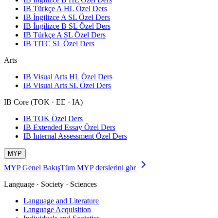
IB Türkçe A HL Özel Ders
IB İngilizce A SL Özel Ders
IB İngilizce B SL Özel Ders
IB Türkçe A SL Özel Ders
IB TITC SL Özel Ders
Arts
IB Visual Arts HL Özel Ders
IB Visual Arts SL Özel Ders
IB Core (TOK · EE · IA)
IB TOK Özel Ders
IB Extended Essay Özel Ders
IB Internal Assessment Özel Ders
MYP
MYP Genel Bakış
Tüm MYP derslerini gör
Language · Society · Sciences
Language and Literature
Language Acquisition