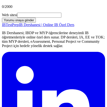
0
/2000
Web sitesi
Yorumu onaya gönder
IB
TestPrep
IB Dershanesi | Online IB Özel Ders
IB Dershanesi; IBDP ve MYP öğrencilerine deneyimli IB
öğretmenleriyle online özel ders sunar. DP dersleri, IA, EE ve TOK;
tüm MYP dersleri, eAssessment, Personal Project ve Community
Project için hedefe yönelik destek sağlar.