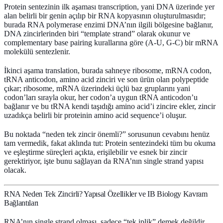
Protein sentezinin ilk aşaması
transcription
, yani DNA üzerinde yer
alan belirli bir genin açılıp bir RNA kopyasının oluşturulmasıdır;
burada
RNA polymerase
enzimi DNA’nın ilgili bölgesine bağlanır,
DNA zincirlerinden biri “template strand” olarak okunur ve
complementary base pairing
kurallarına göre (A-U, G-C) bir
mRNA
molekülü sentezlenir.
İkinci aşama
translation
, burada sahneye
ribosome
,
mRNA codon
,
tRNA anticodon
,
amino acid
zinciri ve son ürün olan
polypeptide
çıkar; ribosome, mRNA üzerindeki üçlü baz gruplarını yani
codon’ları sırayla okur, her codon’a uygun
tRNA
anticodon’u
bağlanır ve bu tRNA kendi taşıdığı amino acid’i zincire ekler, zincir
uzadıkça belirli bir proteinin amino acid sequence’i oluşur.
Bu noktada “neden tek zincir önemli?” sorusunun cevabını henüz
tam vermedik, fakat aklında tut: Protein sentezindeki tüm bu okuma
ve eşleştirme süreçleri
açıkta, erişilebilir ve esnek
bir zincir
gerektiriyor, işte bunu sağlayan da RNA’nın single strand yapısı
olacak.
RNA Neden Tek Zincirli? Yapısal Özellikler ve IB Biology Kavram
Bağlantıları
RNA’nın single strand olması, sadece “tek iplik” demek değildir,