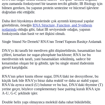
aynı zamanda fonksiyonel bir tasarım tercihi gibidir; IB Biology için
bilmen gereken, bu yapının protein sentezine ve hücresel işlevlere
doğrudan etki ettiğidir.
Daha ileri biyokimya derslerinde çok ayrıntılı kimyasal yapılar
görebilirsin, örneğin
RNA Structure, Function, and Synthesis
notlarında
olduğu gibi, fakat IB seviyesinde odağın, yapının
fonksiyonla olan basit ve net ilişkisi olmalı.
Single Strand Ne Demek? RNA’nın Temel Yapısını Basitçe Anlamak
DNA’yı iki taraflı bir merdiven gibi düşünebilirsin, basamakları baz
çiftleri, kenarları ise
sugar-phosphate backbone
; RNA ise bu
merdivenin tek tarafı, yani basamakları sökülmüş, sadece bir
kenarından oluşan bir ip gibidir, işte bu
single strand
ifadesinin
görsel karşılığıdır.
RNA’nın şeker kısmı
ribose sugar
, DNA’daki ise
deoxyribose
, bu
küçük fark bile RNA’yı biraz daha reaktif ve daha az stabil yapar;
RNA’da ayrıca
uracil (U)
bulunur ve bu baz, DNA’daki
thymine (T)
yerine geçer, böylece complementary base pairing kuralı RNA için
A-U, G-C şeklinde işler.
Double helix yapı olmayınca molekül daha rahat bükülebilir,