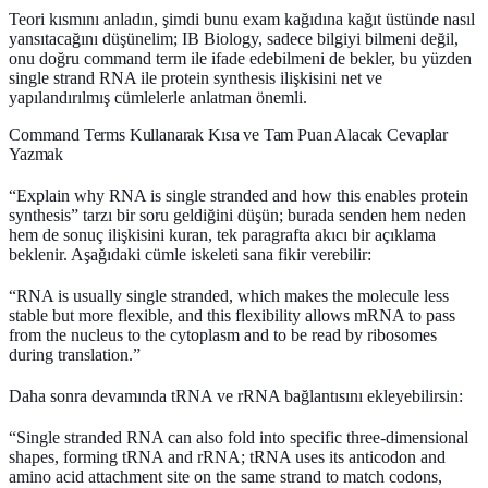
Teori kısmını anladın, şimdi bunu exam kağıdına kağıt üstünde nasıl
yansıtacağını düşünelim; IB Biology, sadece bilgiyi bilmeni değil,
onu doğru
command term
ile ifade edebilmeni de bekler, bu yüzden
single strand RNA ile protein synthesis ilişkisini net ve
yapılandırılmış cümlelerle anlatman önemli.
Command Terms Kullanarak Kısa ve Tam Puan Alacak Cevaplar
Yazmak
“Explain why RNA is single stranded and how this enables protein
synthesis” tarzı bir soru geldiğini düşün; burada senden hem neden
hem de sonuç ilişkisini kuran, tek paragrafta akıcı bir açıklama
beklenir. Aşağıdaki cümle iskeleti sana fikir verebilir:
“RNA is usually single stranded, which makes the molecule less
stable but more flexible, and this flexibility allows mRNA to pass
from the nucleus to the cytoplasm and to be read by ribosomes
during translation.”
Daha sonra devamında tRNA ve rRNA bağlantısını ekleyebilirsin:
“Single stranded RNA can also fold into specific three-dimensional
shapes, forming tRNA and rRNA; tRNA uses its anticodon and
amino acid attachment site on the same strand to match codons,