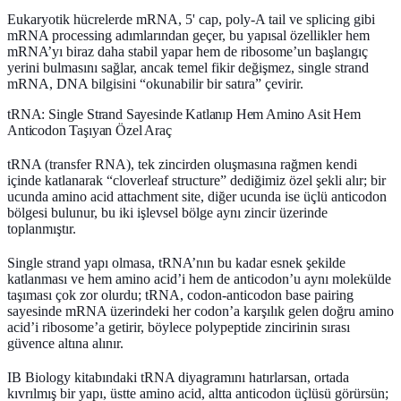
Eukaryotik hücrelerde mRNA,
5' cap
,
poly-A tail
ve
splicing
gibi
mRNA processing
adımlarından geçer, bu yapısal özellikler hem
mRNA’yı biraz daha stabil yapar hem de ribosome’un başlangıç
yerini bulmasını sağlar, ancak temel fikir değişmez, single strand
mRNA, DNA bilgisini “okunabilir bir satıra” çevirir.
tRNA: Single Strand Sayesinde Katlanıp Hem Amino Asit Hem
Anticodon Taşıyan Özel Araç
tRNA (transfer RNA)
, tek zincirden oluşmasına rağmen kendi
içinde katlanarak “cloverleaf structure” dediğimiz özel şekli alır; bir
ucunda
amino acid attachment site
, diğer ucunda ise üçlü
anticodon
bölgesi bulunur, bu iki işlevsel bölge aynı zincir üzerinde
toplanmıştır.
Single strand yapı olmasa, tRNA’nın bu kadar esnek şekilde
katlanması ve hem amino acid’i hem de anticodon’u aynı molekülde
taşıması çok zor olurdu; tRNA,
codon-anticodon base pairing
sayesinde mRNA üzerindeki her codon’a karşılık gelen doğru amino
acid’i ribosome’a getirir, böylece polypeptide zincirinin sırası
güvence altına alınır.
IB Biology kitabındaki tRNA diyagramını hatırlarsan, ortada
kıvrılmış bir yapı, üstte amino acid, altta anticodon üçlüsü görürsün;