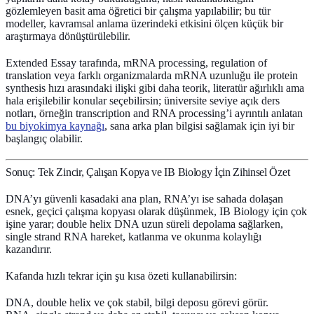
gözlemleyen basit ama öğretici bir çalışma yapılabilir; bu tür
modeller, kavramsal anlama üzerindeki etkisini ölçen küçük bir
araştırmaya dönüştürülebilir.
Extended Essay tarafında,
mRNA processing
,
regulation of
translation
veya farklı organizmalarda mRNA uzunluğu ile protein
synthesis hızı arasındaki ilişki gibi daha teorik, literatür ağırlıklı ama
hala erişilebilir konular seçebilirsin; üniversite seviye açık ders
notları, örneğin
transcription and RNA processing
’i ayrıntılı anlatan
bu biyokimya kaynağı
, sana arka plan bilgisi sağlamak için iyi bir
başlangıç olabilir.
Sonuç: Tek Zincir, Çalışan Kopya ve IB Biology İçin Zihinsel Özet
DNA’yı güvenli kasadaki ana plan, RNA’yı ise sahada dolaşan
esnek, geçici çalışma kopyası olarak düşünmek, IB Biology için çok
işine yarar; double helix DNA uzun süreli depolama sağlarken,
single strand
RNA hareket, katlanma ve okunma kolaylığı
kazandırır.
Kafanda hızlı tekrar için şu kısa özeti kullanabilirsin:
DNA, double helix ve çok stabil,
bilgi deposu
görevi görür.