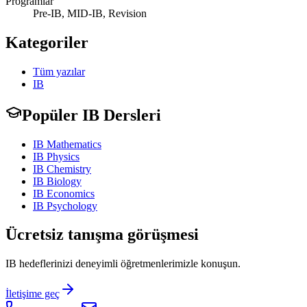
Programlar
Pre-IB, MID-IB, Revision
Kategoriler
Tüm yazılar
IB
Popüler IB Dersleri
IB Mathematics
IB Physics
IB Chemistry
IB Biology
IB Economics
IB Psychology
Ücretsiz tanışma görüşmesi
IB hedeflerinizi deneyimli öğretmenlerimizle konuşun.
İletişime geç