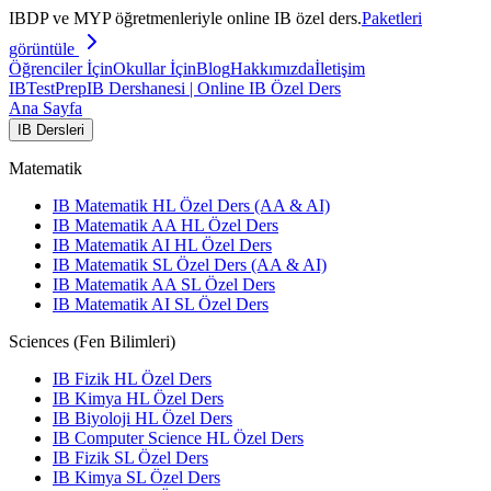
IBDP ve MYP öğretmenleriyle online IB özel ders.
Paketleri
görüntüle
Öğrenciler İçin
Okullar İçin
Blog
Hakkımızda
İletişim
IB
TestPrep
IB Dershanesi | Online IB Özel Ders
Ana Sayfa
IB Dersleri
Matematik
IB Matematik HL Özel Ders (AA & AI)
IB Matematik AA HL Özel Ders
IB Matematik AI HL Özel Ders
IB Matematik SL Özel Ders (AA & AI)
IB Matematik AA SL Özel Ders
IB Matematik AI SL Özel Ders
Sciences (Fen Bilimleri)
IB Fizik HL Özel Ders
IB Kimya HL Özel Ders
IB Biyoloji HL Özel Ders
IB Computer Science HL Özel Ders
IB Fizik SL Özel Ders
IB Kimya SL Özel Ders