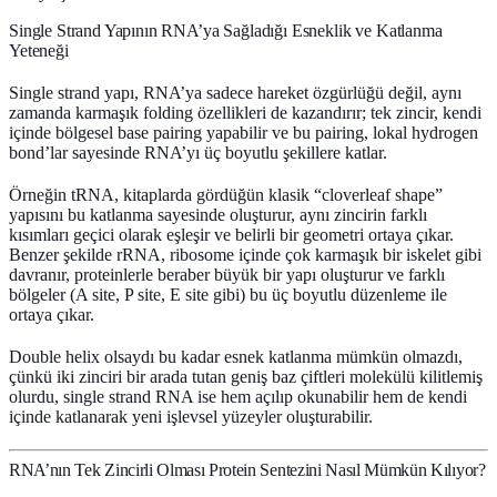
Single Strand Yapının RNA’ya Sağladığı Esneklik ve Katlanma
Yeteneği
Single strand yapı, RNA’ya sadece hareket özgürlüğü değil, aynı
zamanda karmaşık
folding
özellikleri de kazandırır; tek zincir, kendi
içinde bölgesel
base pairing
yapabilir ve bu pairing, lokal
hydrogen
bond
’lar sayesinde RNA’yı üç boyutlu şekillere katlar.
Örneğin
tRNA
, kitaplarda gördüğün klasik “cloverleaf shape”
yapısını bu katlanma sayesinde oluşturur, aynı zincirin farklı
kısımları geçici olarak eşleşir ve belirli bir geometri ortaya çıkar.
Benzer şekilde
rRNA
, ribosome içinde çok karmaşık bir iskelet gibi
davranır, proteinlerle beraber büyük bir yapı oluşturur ve farklı
bölgeler (A site, P site, E site gibi) bu üç boyutlu düzenleme ile
ortaya çıkar.
Double helix olsaydı bu kadar esnek katlanma mümkün olmazdı,
çünkü iki zinciri bir arada tutan geniş baz çiftleri molekülü kilitlemiş
olurdu, single strand RNA ise hem açılıp okunabilir hem de kendi
içinde katlanarak yeni işlevsel yüzeyler oluşturabilir.
RNA’nın Tek Zincirli Olması Protein Sentezini Nasıl Mümkün Kılıyor?