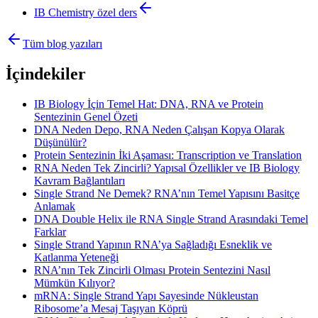
IB Chemistry
özel ders
Tüm blog yazıları
İçindekiler
IB Biology İçin Temel Hat: DNA, RNA ve Protein
Sentezinin Genel Özeti
DNA Neden Depo, RNA Neden Çalışan Kopya Olarak
Düşünülür?
Protein Sentezinin İki Aşaması: Transcription ve Translation
RNA Neden Tek Zincirli? Yapısal Özellikler ve IB Biology
Kavram Bağlantıları
Single Strand Ne Demek? RNA’nın Temel Yapısını Basitçe
Anlamak
DNA Double Helix ile RNA Single Strand Arasındaki Temel
Farklar
Single Strand Yapının RNA’ya Sağladığı Esneklik ve
Katlanma Yeteneği
RNA’nın Tek Zincirli Olması Protein Sentezini Nasıl
Mümkün Kılıyor?
mRNA: Single Strand Yapı Sayesinde Nükleustan
Ribosome’a Mesaj Taşıyan Köprü