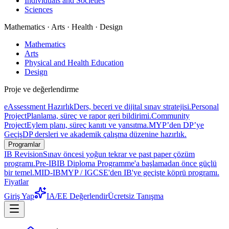
Individuals and Societies
Sciences
Mathematics · Arts · Health · Design
Mathematics
Arts
Physical and Health Education
Design
Proje ve değerlendirme
eAssessment Hazırlık
Ders, beceri ve dijital sınav stratejisi.
Personal
Project
Planlama, süreç ve rapor geri bildirimi.
Community
Project
Eylem planı, süreç kanıtı ve yansıtma.
MYP’den DP’ye
Geçiş
DP dersleri ve akademik çalışma düzenine hazırlık.
Programlar
IB Revision
Sınav öncesi yoğun tekrar ve past paper çözüm
programı.
Pre-IB
IB Diploma Programme'a başlamadan önce güçlü
bir temel.
MID-IB
MYP / IGCSE'den IB'ye geçişte köprü programı.
Fiyatlar
Giriş Yap
IA/EE Değerlendir
Ücretsiz Tanışma