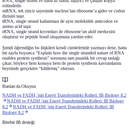
RNA, single strand ve daha az stabil,
taşıyıcı ve çalışan kopya
rolündedir.
mRNA, tek zincir sayesinde nucleus’tan ribosome’a gider ve codon
dizisini taşır.
tRNA, single strand katlanması ile aynı molekülde anticodon ve
amino acid taşır.
rRNA, single strand kıvrımları ile ribosome’un aktif merkezini
oluşturur ve peptide bond oluşumuna yardım eder.
Şimdi öğrendiğin bu ilişkileri kendi cümlelerinle yazmayı dene, hatta
bir sayfa boyunca “Explain how the single stranded nature of RNA
enables protein synthesis” sorusuna tam puanlık bir cevap taslağı
çıkar; böylece hem konuyu hem de
protein synthesis
kavramlarını
beyninde gerçekten “kilitlemiş” olursun.
Bunları da Okuyun
NADH ve FADH₂'nin Enerji Transferindeki Rolleri: IB Biology 8.2
NADH ve FADH₂'nin Enerji Transferindeki Rolleri: IB Biology
8.2
NADH ve FADH₂'nin Enerji Transferindeki Rolleri: IB
Biology 8.2
Birebir IB desteği