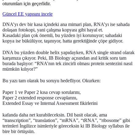
oturumları için geçerlidir.
Güncel EE yapısını incele
DNA’yı dev bir kasa içindeki ana mimari plan, RNA’yı ise sahada
dolaşan fotokopi, yani
çalışma kopyası
gibi hayal et.
Kasadaki plan çok önemli, bu yüzden iyi korunuyor; sahadaki
kopya ise bükülüyor, taşınıyor, hatta gerektiğinde çöpe gidiyor.
DNA bu yüzden double helix yapıdayken, RNA single strand olarak
karşımıza çıkıyor. Peki, IB Biology açısından asıl kritik soru tam
burada başlıyor:
“RNA’nın tek zincirli olması protein sentezini nasıl
mümkün kılıyor?”
Bu yazı tam olarak bu soruyu hedefliyor. Okurken:
Paper 1 ve Paper 2 kısa cevap sorularını,
Paper 2 extended response cevaplarını,
Extended Essay ve Internal Assessment fikirlerini
kafanda daha net kurabileceksin. Dil basit olacak, ama
“transcription”, “translation”, “mRNA”, “tRNA”, “ribosome” gibi
terimleri İngilizce isimleriyle göreceksin ki IB Biology syllabus ile
bire bir örtüşsün.