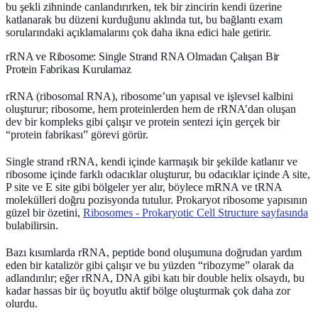
bu şekli zihninde canlandırırken, tek bir zincirin kendi üzerine
katlanarak bu düzeni kurduğunu aklında tut, bu bağlantı exam
sorularındaki açıklamalarını çok daha ikna edici hale getirir.
rRNA ve Ribosome: Single Strand RNA Olmadan Çalışan Bir
Protein Fabrikası Kurulamaz
rRNA (ribosomal RNA)
, ribosome’un yapısal ve işlevsel kalbini
oluşturur; ribosome, hem proteinlerden hem de rRNA’dan oluşan
dev bir kompleks gibi çalışır ve protein sentezi için gerçek bir
“protein fabrikası” görevi görür.
Single strand rRNA, kendi içinde karmaşık bir şekilde katlanır ve
ribosome içinde farklı odacıklar oluşturur, bu odacıklar içinde
A site
,
P site
ve
E site
gibi bölgeler yer alır, böylece mRNA ve tRNA
molekülleri doğru pozisyonda tutulur. Prokaryot ribosome yapısının
güzel bir özetini,
Ribosomes - Prokaryotic Cell Structure sayfasında
bulabilirsin.
Bazı kısımlarda rRNA,
peptide bond
oluşumuna doğrudan yardım
eden bir katalizör gibi çalışır ve bu yüzden “ribozyme” olarak da
adlandırılır; eğer rRNA, DNA gibi katı bir double helix olsaydı, bu
kadar hassas bir üç boyutlu aktif bölge oluşturmak çok daha zor
olurdu.